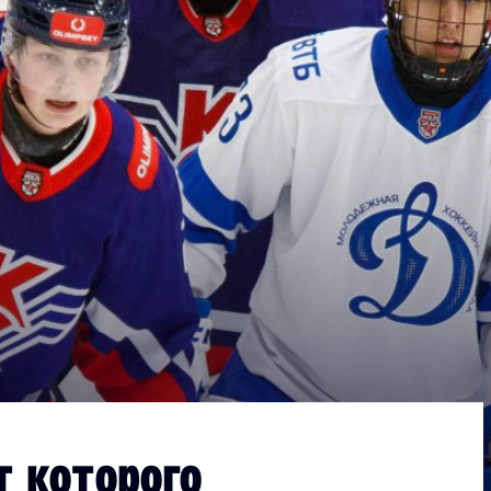
Дивизион Серебряный
АКМ-Новомосковск
Красноярские Рыси
Ладья
Локо-76
МХК Молот
Реактор
Сибирские Cнайперы
Снежные Барсы
Спутник Ал
Тюменский Легион
т которого