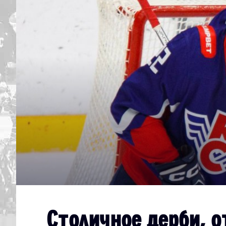
Дивизион Серебряный
Академия СКА
АКМ-Юниор
Амурские Тигры
Красная Машина-Юниор
Крылья Советов
МХК Динамо-Карелия
МХК Спартак-МАХ
Сахалинские Акулы
СМО МХК Атлант
Тайфун
Столичное дерби, о
ХК Капитан