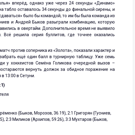
ылья» вперёд, однако уже через 24 секунды «Динамо»
 на табло оставалось 34 секунды до финальной сирены, и
 сдаваться» было бы командой, то им бы была команда из
сниев и Андрей Быков разыграли комбинацию, которую
равились в овертайм. Дополнительное время не выявило
. Всё решила серия буллитов, где точнее оказались
атч против соперника из «Золота», показали характер и
 забрать ещё один балл в турнирную таблицу. Уже семь
ди у хоккеистов Семёна Голикова очередной вызов –
постараются вернуть должок за обидное поражение на
в 13:00 в Сетуни.
:1)
ителя
Ерёменко (Быков, Морозов, 36.19), 2:1 Григорян (Гусниев,
5), 2:3 Миликов (Архипов, 59.26), 3:3 Мухтаров (Быков,