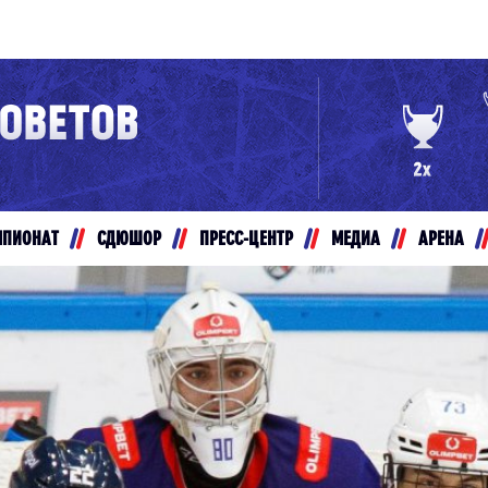
Конференция «Восток»
Дивизион Золотой
Авто
рансляции
Белые Медведи
МПИОНАТ
СДЮШОР
ПРЕСС-ЦЕНТР
МЕДИА
АРЕНА
ты
Ирбис
ые трансляции
Кузнецкие Медведи
Мамонты Югры
т-магазин
Омские Ястребы
ение МХЛ
Стальные Лисы
Толпар
Чайка