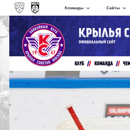
Команды
Сайты
Конференция «Запад»
Сайты
Дивизион Золотой
Академия Михайлова
Видеот
Алмаз
КЛУБ
КОМАНДА
ЧЕ
Хайлай
Динамо-Шинник
Текстов
Красная Армия
Локо
Интерне
МХК Динамо СПб
Прилож
МХК Динамо-М
МХК Спартак
СКА-1946