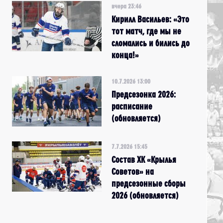
вчера 23:46
Кирилл Васильев: «Это
тот матч, где мы не
сломались и бились до
конца!»
10.7.2026 13:00
Предсезонка 2026:
расписание
(обновляется)
7.7.2026 15:45
Состав ХК «Крылья
Советов» на
предсезонные сборы
2026 (обновляется)