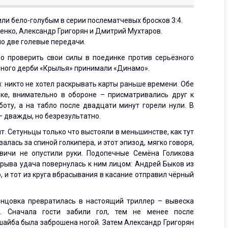
ли бело-голубым в серии послематчевых бросков 3:4.
енко, Александр Григорян и Дмитрий Мухтаров.
о две голевые передачи.
о проверить свои силы в поединке против серьёзного
ичного дерби «Крылья» принимали «Динамо».
 никто не хотел раскрывать карты раньше времени. Обе
ке, внимательно в обороне – присматривались друг к
оту, а на табло после двадцати минут горели нули. В
 – дважды, но безрезультатно.
т. Сетуньцы только что выстояли в меньшинстве, как тут
алась за спиной голкипера, и этот эпизод, мягко говоря,
вичи не опустили руки. Подопечные Семёна Голикова
ерыва удача повернулась к ним лицом: Андрей Быков из
 и тот из круга вбрасывания в касание отправил чёрный
концовка превратилась в настоящий триллер – вывеска
а. Сначала гости забили гол, тем не менее после
шайба была заброшена ногой. Затем Александр Григорян