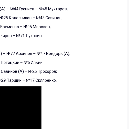
(А) – №44 Гусниев – №45 Мухтаров;
 №25 Колесников – №43 Созинов;
 Ерёменко – №95 Морозов;
киров – №71 Луханин.
2) – №77 Архипов – №47 Бондарь (А);
 Потоцкий – №5 Ильин;
Савинов (А) – №25 Прохоров;
№29 Паршин – №17 Скляренко.