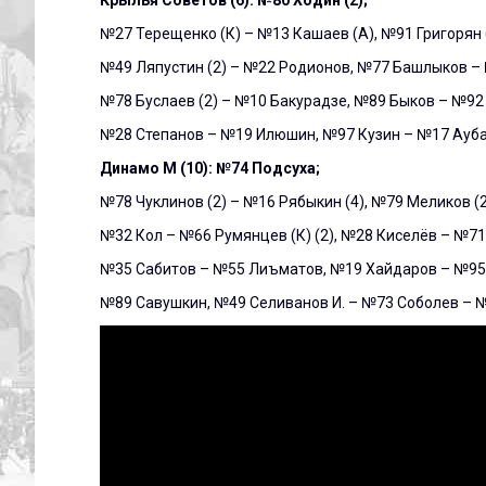
№27 Терещенко (К) – №13 Кашаев (А), №91 Григорян 
№49 Ляпустин (2) – №22 Родионов, №77 Башлыков –
№78 Буслаев (2) – №10 Бакурадзе, №89 Быков – №92
№28 Степанов – №19 Илюшин, №97 Кузин – №17 Ауба
Динамо М (10): №74 Подсуха;
№78 Чуклинов (2) – №16 Рябыкин (4), №79 Меликов (
№32 Кол – №66 Румянцев (К) (2), №28 Киселёв – №71
№35 Сабитов – №55 Лиъматов, №19 Хайдаров – №95 
№89 Савушкин, №49 Селиванов И. – №73 Соболев – 