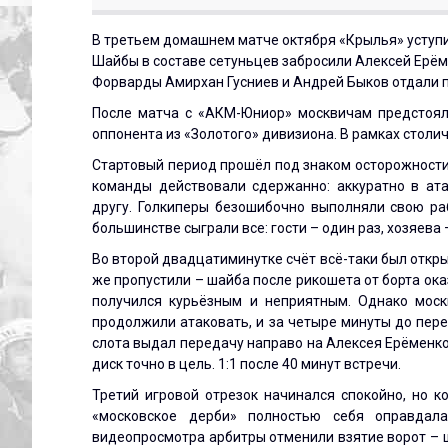
В третьем домашнем матче октября «Крылья» уступи
Шайбы в составе сетуньцев забросили Алексей Ерём
Форварды Амирхан Гусниев и Андрей Быков отдали п
После матча с «АКМ-Юниор» москвичам предстоял
оппонента из «Золотого» дивизиона. В рамках стол
Стартовый период прошёл под знаком осторожности:
команды действовали сдержанно: аккуратно в ата
другу. Голкиперы безошибочно выполняли свою раб
большинстве сыграли все: гости – один раз, хозяева
Во второй двадцатиминутке счёт всё-таки был откры
же пропустили – шайба после рикошета от борта оказ
получился курьёзным и неприятным. Однако моск
продолжили атаковать, и за четыре минуты до пер
слота выдал передачу направо на Алексея Ерёменко,
диск точно в цель. 1:1 после 40 минут встречи.
Третий игровой отрезок начинался спокойно, но 
«московское дерби» полностью себя оправдал
видеопросмотра арбитры отменили взятие ворот – 