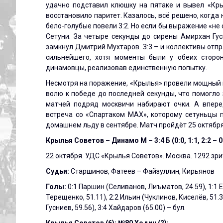
удачно подставил клюшку на пятаке и вывел «Кр
восстановило паритет. Казалось, всё решено, когда
бело-голубые повели 3:2. Но если бы выражение «не
Сетуни. За четыре секунды до сирены Амирхан Гу
замкнул Дмитрий Мухтаров. 3:3 – и коллективы отп
сильнейшего, хотя моменты были у обеих сторон
динамовцы, реализовав единственную попытку.
Несмотря на поражение, «Крылья» провели мощный м
волю к победе до последней секунды, что помогло
матчей подряд москвичи набирают очки. А впере
встреча со «Спартаком МАХ», которому сетуньцы 
домашнем льду в сентябре. Матч пройдёт 25 октября 
Крылья Советов – Динамо М – 3:4 Б (0:0, 1:1, 2:2 – 0
22 октября. УДС «Крылья Советов». Москва. 1292 зр
Судьи:
Старшинов, Фатеев – Файзуллин, Кирьянов
Голы:
0:1 Паршин (Селиванов, Лиъматов, 24.59),
1:1 
Терещенко, 51.11), 2:2 Ильин (Чуклинов, Киселёв, 51.3
Гусниев, 59.56), 3:4 Хайдаров (65.00) – бул.
Крылья Советов (6): №80 Ходин (2);