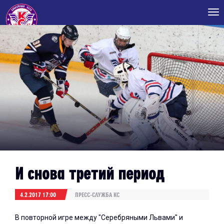
Tog
nav
И снова третий период
4.2.2017 17:00
ПРЕСС-СЛУЖБА КС
В повторной игре между "Серебряными Львами" и