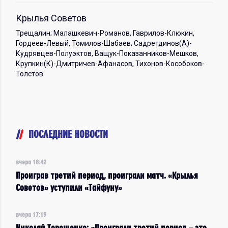
Крылья Советов
Трещалин; Малашкевич-Романов, Гаврилов-Клюкин,
Гордеев-Левый, Томилов-Шабаев; Садретдинов(А)-
Кудрявцев-Полуэктов, Ващук-Показанников-Мешков,
Крупкин(К)-Дмитричев-Афанасов, Тихонов-Кособоков-
Толстов
ПОСЛЕДНИЕ НОВОСТИ
вчера 18:42
Проиграв третий период, проиграли матч. «Крылья
Советов» уступили «Тайфуну»
вчера 17:19
Николай Терещенко: «Проиграли третий период – это