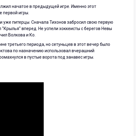
должил начатое в предыдущей игре. Именно этот
е первой игры.
ли уже питерцы. Сначала Тихонов забросил свою первую
 "Крылья" вперед. Не успели хоккеисты с берегов Невы
чил Волкова и Ко.
не третьего периода, но сетуньцев в этот вечер было
эктова по назначению использовал вчерашний
ромахнулся в пустые ворота под занавес игры.