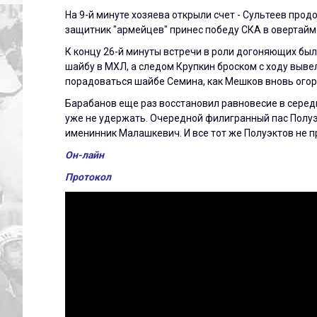
На 9-й минуте хозяева открыли счет - Сультеев про
защитник "армейцев" принес победу СКА в овертайм
К концу 26-й минуты встречи в роли догоняющих бы
шайбу в МХЛ, а следом Крупкин броском с ходу вывел
порадоваться шайбе Семина, как Мешков вновь огор
Барабанов еще раз восстановил равновесие в середи
уже не удержать. Очередной филигранный пас Полу
именинник Малашкевич. И все тот же Полуэктов не п
Он-лайн
Протокол