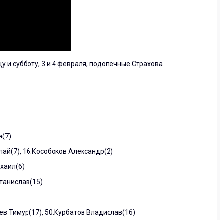
у и субботу, 3 и 4 февраля, подопечные Страхова
а(7)
олай(7), 16.Кособоков Александр(2)
ихаил(6)
Станислав(15)
еев Тимур(17), 50.Курбатов Владислав(16)