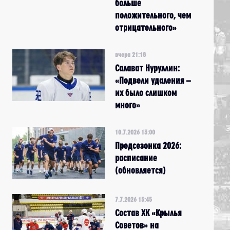
больше
положительного, чем
отрицательного»
вчера 21:18
Салават Нуруллин:
«Подвели удаления –
их было слишком
много»
10.7.2026 13:00
Предсезонка 2026:
расписание
(обновляется)
7.7.2026 15:45
Состав ХК «Крылья
Советов» на