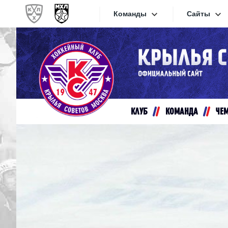
Команды
Сайты
Конференция «Запад»
Сайты
Дивизион Золотой
Академия Михайлова
Видеот
Алмаз
КЛУБ
КОМАНДА
ЧЕ
Хайлай
Динамо-Шинник
Текстов
Красная Армия
Локо
Интерне
МХК Динамо СПб
Прилож
МХК Динамо-М
МХК Спартак
СКА-1946