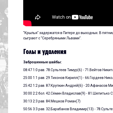
"Крылья" задержатся в Питере до выходных. В пятниц
сыграют с "Серебряными Львами".
Голы и удаления
Заброшенные шайбы:
08:47 1:0 рав. 78.Сультеев Тимур(6) - 71.Вейтов Никит
25:00 1:1 рав. 29.Тихонов Кирилл(1) - 66.Гордеев Ник
25:42 1:2 рав. 87.Крупкин Андрей(6) - 20.Афанасов М
30:00 2:2 бол. 42.Сёмин Владислав(9) - 81.Шепитько 
30:13 2:3 рав. 84.Мешков Роман(7)
50:56 3:3 рав. 32.Барабанов Владимир(13) - 78.Сульт