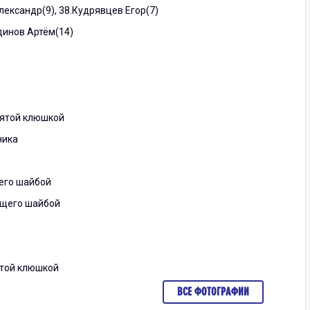
Александр(9), 38.Кудрявцев Егор(7)
тдинов Артём(14)
нятой клюшкой
ника
щего шайбой
ющего шайбой
ятой клюшкой
ВСЕ ФОТОГРАФИИ