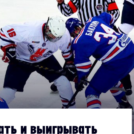
Дивизион Серебряный
АКМ-Новомосковск
Красноярские Рыси
Ладья
Локо-76
МХК Молот
Реактор
Сибирские Cнайперы
Снежные Барсы
Спутник Ал
Тюменский Легион
рать и выигрывать