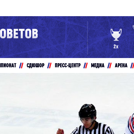
Конференция «Восток»
Дивизион Золотой
Авто
рансляции
Белые Медведи
МПИОНАТ
СДЮШОР
ПРЕСС-ЦЕНТР
МЕДИА
АРЕНА
ты
Ирбис
ые трансляции
Кузнецкие Медведи
Мамонты Югры
т-магазин
Омские Ястребы
ение МХЛ
Стальные Лисы
Толпар
Чайка