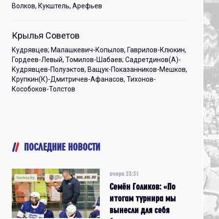
Волков, Кукштель, Арефьев
Крылья Советов
Кудрявцев; Малашкевич-Копылов, Гаврилов-Клюкин,
Гордеев-Левый, Томилов-Шабаев; Садретдинов(А)-
Кудрявцев-Полуэктов, Ващук-Показанников-Мешков,
Крупкин(К)-Дмитричев-Афанасов, Тихонов-
Кособоков-Толстов
ПОСЛЕДНИЕ НОВОСТИ
вчера 23:31
Семён Голиков: «По
итогам турнира мы
вынесли для себя