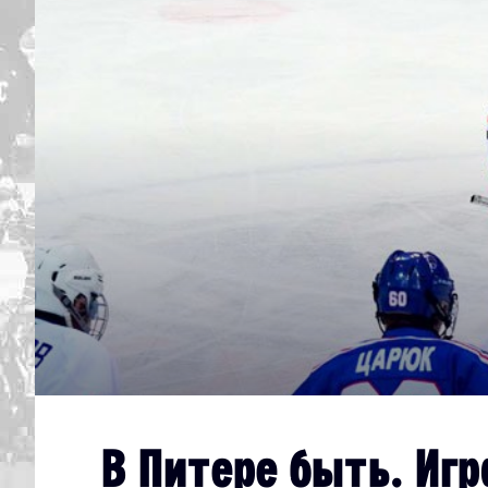
Дивизион Серебряный
Академия СКА
АКМ-Юниор
Амурские Тигры
Красная Машина-Юниор
Крылья Советов
МХК Динамо-Карелия
МХК Спартак-МАХ
Сахалинские Акулы
СМО МХК Атлант
Тайфун
В Питере быть. Иг
ХК Капитан