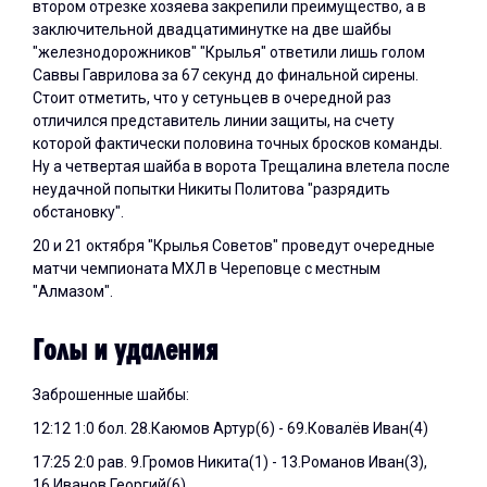
втором отрезке хозяева закрепили преимущество, а в
заключительной двадцатиминутке на две шайбы
"железнодорожников" "Крылья" ответили лишь голом
Саввы Гаврилова за 67 секунд до финальной сирены.
Стоит отметить, что у сетуньцев в очередной раз
отличился представитель линии защиты, на счету
которой фактически половина точных бросков команды.
Ну а четвертая шайба в ворота Трещалина влетела после
неудачной попытки Никиты Политова "разрядить
обстановку".
20 и 21 октября "Крылья Советов" проведут очередные
матчи чемпионата МХЛ в Череповце с местным
"Алмазом".
Голы и удаления
Заброшенные шайбы:
12:12 1:0 бол. 28.Каюмов Артур(6) - 69.Ковалёв Иван(4)
17:25 2:0 рав. 9.Громов Никита(1) - 13.Романов Иван(3),
16.Иванов Георгий(6)