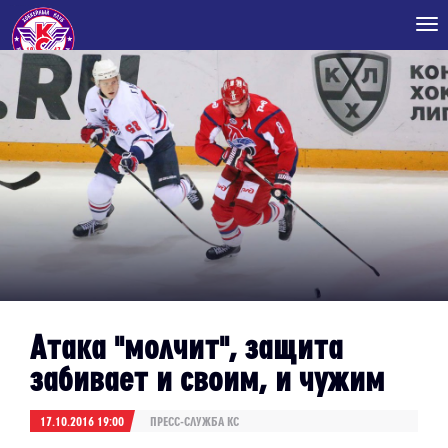
Tog
nav
Атака "молчит", защита
забивает и своим, и чужим
17.10.2016 19:00
ПРЕСС-СЛУЖБА КС