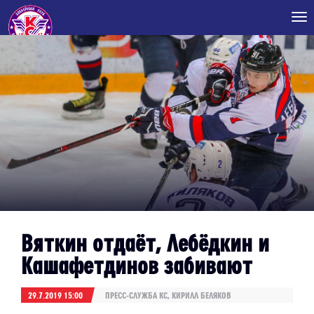
Tog
nav
Вяткин отдаёт, Лебёдкин и
Кашафетдинов забивают
29.7.2019 15:00
ПРЕСС-СЛУЖБА КС, КИРИЛЛ БЕЛЯКОВ