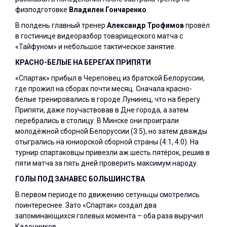
физподготовке
Владилен Гончаренко
.
В полдень главный тренер
Александр Трофимов
провёл
в гостинице видеоразбор товарищеского матча с
«Тайфуном» и небольшое тактическое занятие.
КРАСНО-БЕЛЫЕ НА БЕРЕГАХ ПРИПЯТИ
«Спартак» прибыл в Череповец из братской Белоруссии,
где прожил на сборах почти месяц. Сначала красно-
белые тренировались в городе Лунинец, что на берегу
Припяти, даже поучаствовав в Дне города, а затем
перебрались в столицу. В Минске они проиграли
молодёжной сборной Белоруссии (3:5), но затем дважды
отыгрались на юниорской сборной страны (4:1, 4:0). На
турнир спартаковцы привезли аж шесть пятёрок, решив в
пяти матча за пять дней проверить максимум народу.
ГОЛЫ ПОД ЗАНАВЕС БОЛЬШИНСТВА
В первом периоде по движению сетуньцы смотрелись
поинтереснее. Зато «Спартак» создал два
запоминающихся голевых момента – оба раза выручил
Кадочников.