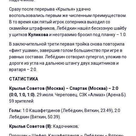
Сразу после перерыва «Крылья» удачно
воспользовались первым же численным преимуществом.
В то время как пятый игрок соперника выходил со
скамейки штрафников, Лебёдкин нашёл бесхозную шайбу
у щитков
Куликова
и неотразимо бросил под планку – 1:0.
В заключительной трети первая тройка снова повторила
«финт ушами», завершив голом большинство при игре в
равных составах. Лебёдкин сотворил супергол, уложив по
дороге из угла на дальнюю штангу двух защитников и
вратаря – 2:0.
СТАТИСТИКА
Крылья Советов (Москва) – Спартак (Москва) – 2:0
(0:0, 1:0, 1:0).
29 июля. Череповец. СЗК «Алмаз» (Арена Б).
59 зрителей.
Голы:
1:0 Кашафетдинов (Лебёдкин, Вяткин, 23.49), 2:0
Лебёдкин (Вяткин, 50.39).
Крылья Советов (8):
Кадочников;
Порошин – Шефер, Кашафетдинов – Лебёдкин – Вяткин-