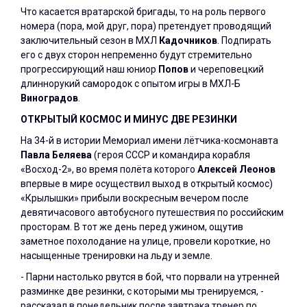
Что касается вратарской бригады, то на роль первого
номера (пора, мой друг, пора) претендует проводящий
заключительный сезон в МХЛ
Кадочников
. Подпирать
его с двух сторон непременно будут стремительно
прогрессирующий наш юниор
Попов
и череповецкий
длиннорукий самородок с опытом игры в МХЛ-Б
Виноградов
.
ОТКРЫТЫЙ КОСМОС И МИНУС ДВЕ РЕЗИНКИ
На 34-й в истории Мемориал имени лётчика-космонавта
Павла Беляева
(героя СССР и командира корабля
«Восход-2», во время полёта которого
Алексей Леонов
впервые в мире осуществил выход в открытый космос)
«Крылышки» прибыли воскресным вечером после
девятичасового автобусного путешествия по российским
просторам. В тот же день перед ужином, ощутив
заметное похолодание на улице, провели короткие, но
насыщенные тренировки на льду и земле.
- Парни настолько рвутся в бой, что порвали на утренней
разминке две резинки, с которыми мы тренируемся, -
рассказал в понедельник после завтрака тренер по