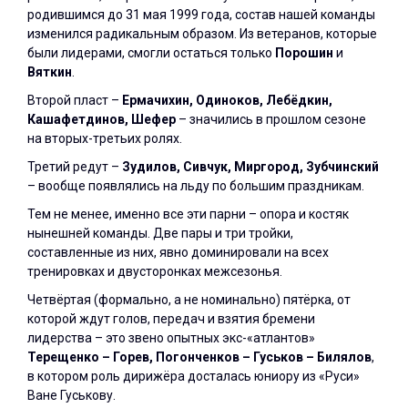
родившимся до 31 мая 1999 года, состав нашей команды
изменился радикальным образом. Из ветеранов, которые
были лидерами, смогли остаться только
Порошин
и
Вяткин
.
Второй пласт –
Ермачихин, Одиноков, Лебёдкин,
Кашафетдинов, Шефер
– значились в прошлом сезоне
на вторых-третьих ролях.
Третий редут –
Зудилов, Сивчук, Миргород, Зубчинский
– вообще появлялись на льду по большим праздникам.
Тем не менее, именно все эти парни – опора и костяк
нынешней команды. Две пары и три тройки,
составленные из них, явно доминировали на всех
тренировках и двусторонках межсезонья.
Четвёртая (формально, а не номинально) пятёрка, от
которой ждут голов, передач и взятия бремени
лидерства – это звено опытных экс-«атлантов»
Терещенко – Горев, Погонченков – Гуськов – Билялов
,
в котором роль дирижёра досталась юниору из «Руси»
Ване Гуськову.