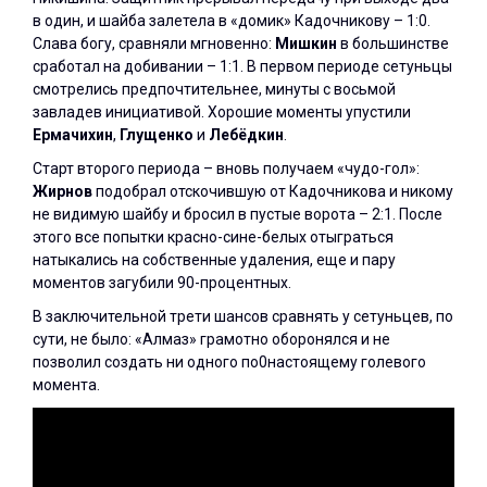
в один, и шайба залетела в «домик» Кадочникову – 1:0.
Слава богу, сравняли мгновенно:
Мишкин
в большинстве
сработал на добивании – 1:1. В первом периоде сетуньцы
смотрелись предпочтительнее, минуты с восьмой
завладев инициативой. Хорошие моменты упустили
Ермачихин
,
Глущенко
и
Лебёдкин
.
Старт второго периода – вновь получаем «чудо-гол»:
Жирнов
подобрал отскочившую от Кадочникова и никому
не видимую шайбу и бросил в пустые ворота – 2:1. После
этого все попытки красно-сине-белых отыграться
натыкались на собственные удаления, еще и пару
моментов загубили 90-процентных.
В заключительной трети шансов сравнять у сетуньцев, по
сути, не было: «Алмаз» грамотно оборонялся и не
позволил создать ни одного по0настоящему голевого
момента.