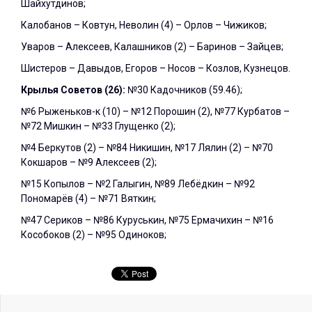
Шайхутдинов;
Калобанов – Ковтун, Неволин (4) – Орлов – Чижиков;
Уваров – Алексеев, Калашников (2) – Баринов – Зайцев;
Шистеров – Давыдов, Егоров – Носов – Козлов, Кузнецов.
Крылья Советов (26):
№30 Кадочников (59.46);
№6 Рыженьков-к (10) – №12 Порошин (2), №77 Курбатов –
№72 Мишкин – №33 Глущенко (2);
№4 Беркутов (2) – №84 Никишин, №17 Лялин (2) – №70
Кокшаров – №9 Алексеев (2);
№15 Копылов – №2 Галыгин, №89 Лебёдкин – №92
Пономарёв (4) – №71 Вяткин;
№47 Сериков – №86 Куруськин, №75 Ермачихин – №16
Кособоков (2) – №95 Одиноков;