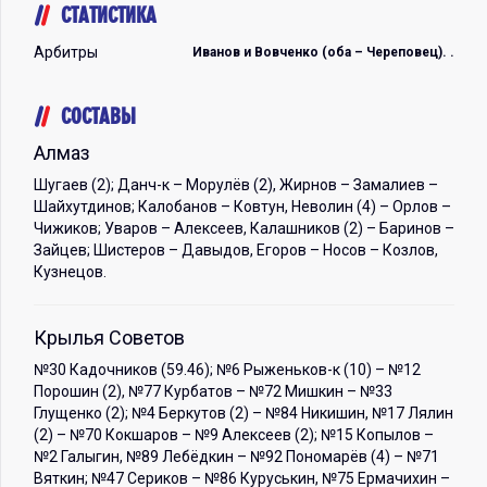
СТАТИСТИКА
Арбитры
Иванов и Вовченко (оба – Череповец). .
СОСТАВЫ
Алмаз
Шугаев (2); Данч-к – Морулёв (2), Жирнов – Замалиев –
Шайхутдинов; Калобанов – Ковтун, Неволин (4) – Орлов –
Чижиков; Уваров – Алексеев, Калашников (2) – Баринов –
Зайцев; Шистеров – Давыдов, Егоров – Носов – Козлов,
Кузнецов.
Крылья Советов
№30 Кадочников (59.46); №6 Рыженьков-к (10) – №12
Порошин (2), №77 Курбатов – №72 Мишкин – №33
Глущенко (2); №4 Беркутов (2) – №84 Никишин, №17 Лялин
(2) – №70 Кокшаров – №9 Алексеев (2); №15 Копылов –
№2 Галыгин, №89 Лебёдкин – №92 Пономарёв (4) – №71
Вяткин; №47 Сериков – №86 Куруськин, №75 Ермачихин –