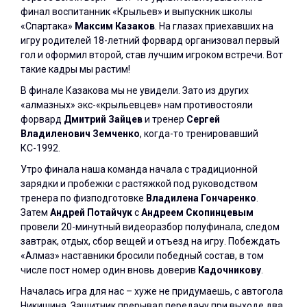
финал воспитанник «Крыльев» и выпускник школы
«Спартака»
Максим Казаков
. На глазах приехавших на
игру родителей 18-летний форвард организовал первый
гол и оформил второй, став лучшим игроком встречи. Вот
такие кадры мы растим!
В финале Казакова мы не увидели. Зато из других
«алмазных» экс-«крыльевцев» нам противостояли
форвард
Дмитрий Зайцев
и тренер
Сергей
Владиленович Земченко
, когда-то тренировавший
КС-1992.
Утро финала наша команда начала с традиционной
зарядки и пробежки с растяжкой под руководством
тренера по физподготовке
Владилена Гончаренко
.
Затем
Андрей Потайчук
с
Андреем Скопинцевым
провели 20-минутный видеоразбор полуфинала, следом
завтрак, отдых, сбор вещей и отъезд на игру. Побеждать
«Алмаз» наставники бросили победный состав, в том
числе пост номер один вновь доверив
Кадочникову
.
Началась игра для нас – хуже не придумаешь, с автогола
Никишина. Защитник прерывал передачу при выходе два