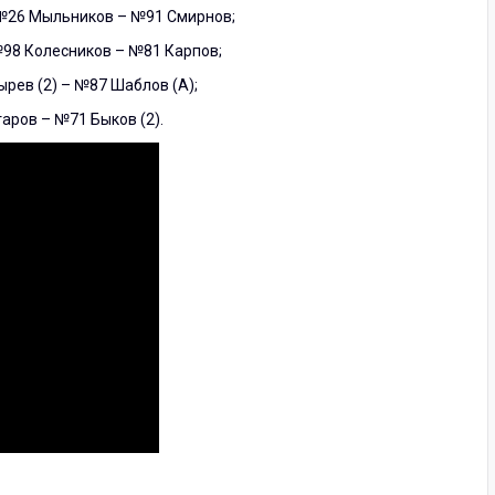
 №26 Мыльников – №91 Смирнов;
№98 Колесников – №81 Карпов;
рев (2) – №87 Шаблов (А);
аров – №71 Быков (2).