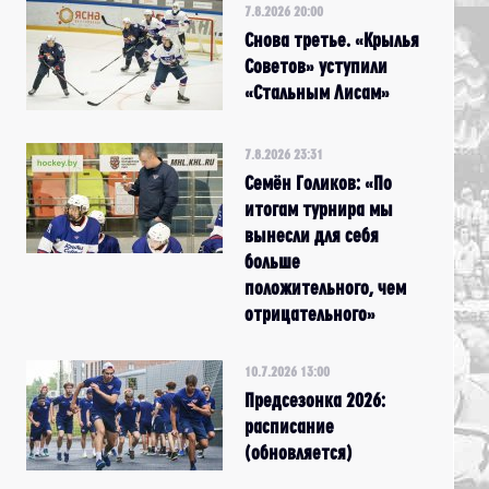
7.8.2026 20:00
Снова третье. «Крылья
Советов» уступили
«Стальным Лисам»
7.8.2026 23:31
Семён Голиков: «По
итогам турнира мы
вынесли для себя
больше
положительного, чем
отрицательного»
10.7.2026 13:00
Предсезонка 2026:
расписание
(обновляется)