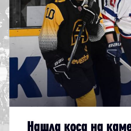
Дивизион Серебряный
Академия СКА
АКМ-Юниор
Амурские Тигры
Красная Машина-Юниор
Крылья Советов
МХК Динамо-Карелия
МХК Спартак-МАХ
Сахалинские Акулы
СМО МХК Атлант
Тайфун
Нашла коса на кам
ХК Капитан