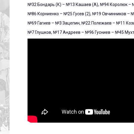
№32 Бондарь (К) – №13 Кашаев (А), №94 Королюк –
№86 Корниенко – №25 Гусев (2), №19 Овчинников – 
№69 Гагиев – №3 Зацепин, №22 Полежаев – №11 Козы
№7 Глушков, №17 Андреев – №96 Гусниев – №45 Мухт