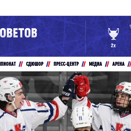
Конференция «Восток»
Дивизион Золотой
Авто
рансляции
Белые Медведи
МПИОНАТ
СДЮШОР
ПРЕСС-ЦЕНТР
МЕДИА
АРЕНА
ты
Ирбис
ые трансляции
Кузнецкие Медведи
Мамонты Югры
т-магазин
Омские Ястребы
ение МХЛ
Стальные Лисы
Толпар
Чайка