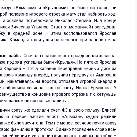
между «Алмазом» и «Крыльями» не было ни голов, ни
орой половине игрового отрезка матч стал набирать ход:
 и хозяева потревожили Николая Степина. И, в конце
ичился Вячеслав Ульянов. Ответ от москвичей последовал
бку в средней зоне – этим воспользовался Ярослав
ника. Команды так и ушли на перерыв при равенстве на
ые шайбы. Сначала взятие ворот праздновали хозяева:
аза подряд успешны были «Крылья». На пятаке Ярослав
я Карпова – тот в касание переправил чёрный диск за
л свою команду вперёд: получив передачу от Амирхана
ий, накатываясь на ворота, отправил игровой снаряд в
 забросили хозяева: гол на счету Ивана Ермакова. У
еимущество в концовке игрового отрезка, т.к. сетуньцы
воим шансом не воспользовались.
вичи сразу же сделали счёт 4:3 в свою пользу: Елисей
ак и первое взятие ворот «Алмаза», судьи решили
к же была засчитана. Тем не менее, хозяева почти сразу
свою фамилию в протокол. Однако последнее слово всё-
от синей линии и установил финальные цифры на табло –