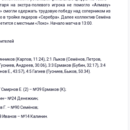
таря на экстра-полевого игрока не помогло «Алмазу»
я» смогли одержать трудовую победу над соперником из
о в тройке лидеров «Серебра». Далее коллектив Семёна
етится с местным «Локо». Начало матча в 13:00.
рителей
нников (Карпов, 11.24), 2:1 Лыков (Семёнов, Петров,
Гусниев, Андреев, 30.06), 3:3 Ермаков (Бубин, 32.17), 3:4
в Е., 43.57), 4:5 Гагиев (Гусниев, Быков, 50.34).
Смирнов Е. (2) – №39 Ермаков (К);
вин– №24 Денежкин;
 Г. – №90 Семёнов;
8 Иванов – №14 Калинин.