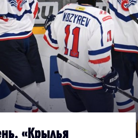
Дивизион Серебряный
АКМ-Новомосковск
Красноярские Рыси
Ладья
Локо-76
МХК Молот
Реактор
Сибирские Cнайперы
Снежные Барсы
Спутник Ал
Тюменский Легион
ень. «Крылья