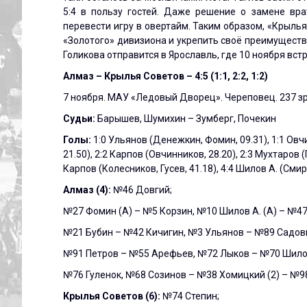
5:4 в пользу гостей. Даже решение о замене вра
перевести игру в овертайм. Таким образом, «Крыль
«Золотого» дивизиона и укрепить своё преимуществ
Голикова отправится в Ярославль, где 10 ноября встр
Алмаз – Крылья Советов – 4:5 (1:1, 2:2, 1:2)
7 ноября. МАУ «Ледовый Дворец». Череповец. 237 з
Судьи:
Барышев, Шумихин – Зумберг, Почекин
Голы:
1:0 Ульянов (Денежкин, Фомин, 09.31), 1:1 Овчи
21.50), 2:2 Карпов (Овчинников, 28.20), 2:3 Мухтаров (
Карпов (Колесников, Гусев, 41.18), 4:4 Шилов А. (Смирно
Алмаз (4):
№46 Довгий;
№27 Фомин (А) – №5 Корзин, №10 Шилов А. (А) – №47 
№21 Бубин – №42 Кичигин, №3 Ульянов – №89 Садо
№91 Петров – №55 Арефьев, №72 Лыков – №70 Шилов
№76 Гуленок, №68 Созинов – №38 Хомицкий (2) – №9
Крылья Советов (6):
№74 Степин;