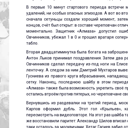
В первые 10 минут стартового периода встречи 
удалений, ни особых опасных эпизодов. А вот во вт
сначала сетуньцы создали хороший момент, затем
концов, счёт был открыт: в составе череповчан отл
моментально. Защитник «Алмаза» допустил оши
Овчинников, убежал 1 в 0 и прошил вратаря сопер
табло.
Вторая двадцатиминутка была богата на заброшенн
Антон Лыков принимал поздравления. Затем два р
Овчинников сделал передачу из-под ноги на Елисе
ленточку. А следом за ним Дмитрий Мухтаров выве
Гусниева из правого круга вбрасывания, нападающ
сетку. Наконец, последнюю шайбу в этом периоде
«Алмаза» также была возможность укрепить своё пр
остались втроём против пятерых, но череповчане с
Вернувшись из раздевалки на третий период, моск
Карпов оформил дубль. Этот гол «Крыльев», к
пересмотреть на видеоповторе. На этот раз шайба та
же восстановили паритет: Александр Шилов вписал 
таки осталось за москвичами: Хетаг Гагиев забил 