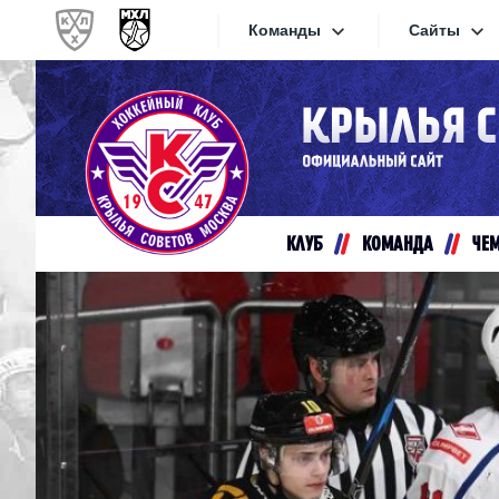
Команды
Сайты
Конференция «Запад»
Сайты
Дивизион Золотой
Академия Михайлова
Видеот
Алмаз
КЛУБ
КОМАНДА
ЧЕ
Хайлай
Динамо-Шинник
Текстов
Красная Армия
Локо
Интерне
МХК Динамо СПб
Прилож
МХК Динамо-М
МХК Спартак
СКА-1946