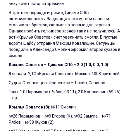
чеку - счет остался прежним.
В третьем периоде игроки «Динамо СПб»
активизировались. За двадцать минут они нанесли
столько же бросков, сколько за первые два отрезка.
Однако пробить голкипера хозяев так и не получилось. А
вот «Крылья Советов» счет увеличить смогли. В пустые
ворота шайбу отправил Максим Ковалишин. Сетуньцы
победили, а Александр Смолин оформил второй сухарь в
сезоне.
Крылья Советов – Динамо СПб – 2:0 (1:0, 0:0, 1:0)
8 января. УДС «Крылья Советов». Москва. 1008 зрителей
Судьи: Степанищев, Фроленков – Лапин, Савинов
Голы: 1:0 Парамонов (Рябов, 03.11), 2:0 Ковалишин (59.25)
– пв.
Крылья Советов (8):
№11 Смолин;
№26 Парамонов – №9 Егоров (К), №92 Замула – №71
Рябов – №58 Жуков (2);