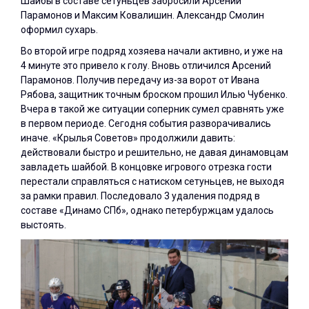
Шайбы в составе сетуньцев забросили Арсений
Парамонов и Максим Ковалишин. Александр Смолин
оформил сухарь.
Во второй игре подряд хозяева начали активно, и уже на
4 минуте это привело к голу. Вновь отличился Арсений
Парамонов. Получив передачу из-за ворот от Ивана
Рябова, защитник точным броском прошил Илью Чубенко.
Вчера в такой же ситуации соперник сумел сравнять уже
в первом периоде. Сегодня события разворачивались
иначе. «Крылья Советов» продолжили давить:
действовали быстро и решительно, не давая динамовцам
завладеть шайбой. В концовке игрового отрезка гости
перестали справляться с натиском сетуньцев, не выходя
за рамки правил. Последовало 3 удаления подряд в
составе «Динамо СПб», однако петербуржцам удалось
выстоять.