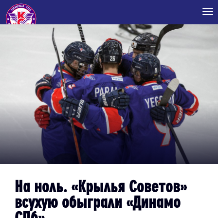
Tog
nav
На ноль. «Крылья Советов»
всухую обыграли «Динамо
СПб»