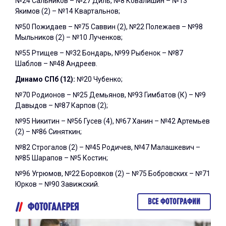
№24 Сальников – №27 Диль, №8 Ковалишин – №13
Якимов (2) – №14 Квартальнов;
№50 Пожидаев – №75 Саввин (2), №22 Полежаев – №98
Мыльников (2) – №10 Лученков;
№55 Ртищев – №32 Бондарь, №99 Рыбенок – №87
Шаблов – №48 Андреев.
Динамо СПб (12):
№20 Чубенко;
№70 Родионов – №25 Демьянов, №93 Гимбатов (К) – №9
Давыдов – №87 Карпов (2);
№95 Никитин – №56 Гусев (4), №67 Ханин – №42 Артемьев
(2) – №86 Синяткин;
№82 Строгалов (2) – №45 Родичев, №47 Малашкевич –
№85 Шарапов – №5 Костин;
№96 Угрюмов, №22 Боровков (2) – №75 Бобровских – №71
Юрков – №90 Завижский.
ВСЕ ФОТОГРАФИИ
ФОТОГАЛЕРЕЯ