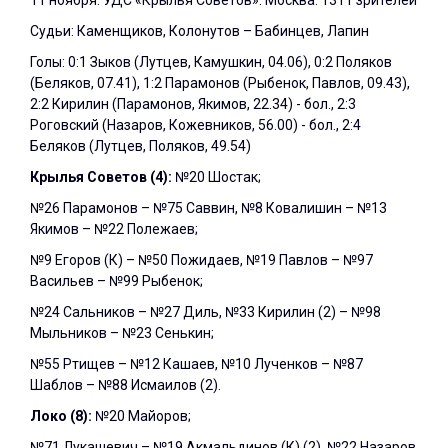
11 ноября. УДС «Крылья Советов». Москва. 1311 зрителей
Судьи: Каменщиков, Колонутов – Бабинцев, Лапин
Голы: 0:1 Зыков (Лутцев, Камушкин, 04.06), 0:2 Поляков
(Беляков, 07.41), 1:2 Парамонов (Рыбенок, Павлов, 09.43),
2:2 Кирилин (Парамонов, Якимов, 22.34) - бол., 2:3
Роговский (Назаров, Кожевников, 56.00) - бол., 2:4
Беляков (Лутцев, Поляков, 49.54)
Крылья Советов (4):
№20 Шостак;
№26 Парамонов – №75 Саввин, №8 Ковалишин – №13
Якимов – №22 Полежаев;
№9 Егоров (К) – №50 Пожидаев, №19 Павлов – №97
Васильев – №99 Рыбенок;
№24 Сальников – №27 Диль, №33 Кирилин (2) – №98
Мыльников – №23 Сенькин;
№55 Ртищев – №12 Кашаев, №10 Лученков – №87
Шаблов – №88 Исмаилов (2).
Локо (8):
№20 Майоров;
№71 Лукашевич – №19 Акмальдинов (К) (2), №22 Назаров