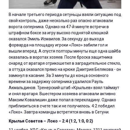
В начале третьего периода сетуньцы взяли ситуацию под
свой контроль, даже несколько раз опасно атаковали
ворота соперника. Однако на 47-й минуте встречи в
штрафном боксе за игру высоко поднятой клюшкой
оказался Эмиль Исмаилов. За секунду до выхода
форварда на площадку игроки «Локо» забили гол и
вышли вперед. А спустя полторы минуты еще одна шайба
оказалась в воротах хозяев. После броска защитника
снаряд от вратаря отрикошетил в заградительное стекло,
а оттуда оказался прямо на крюке Дмитрия Белякова - он
замкнул в касание. За 3 минуты до конца основного
времени за задержку соперника удалился Рауль
Акмальдинов. Тренерский штаб «Крыльев» взял таймаут
и снял вратаря. Вшестером хозяева атаковали активно:
Максим Ковалишин даже попал в перекладину. Однако
приблизиться в счете так и не получилось. 4:2 победил
«Локо». Завтра команды встретятся вновь в Сетуни.
Крылья Советов – Локо – 2:4 (1:2, 1:0, 0:2)