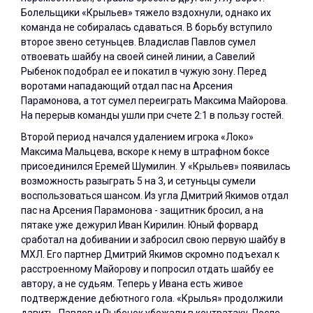
Болельщики «Крыльев» тяжело вздохнули, однако их
команда не собиралась сдаваться. В борьбу вступило
второе звено сетуньцев. Владислав Павлов сумел
отвоевать шайбу на своей синей линии, а Савелий
Рыбенок подобрал ее и покатил в чужую зону. Перед
воротами нападающий отдал пас на Арсения
Парамонова, а тот сумел переиграть Максима Майорова.
На перерыв команды ушли при счете 2:1 в пользу гостей.
Второй период начался удалением игрока «Локо»
Максима Мальцева, вскоре к нему в штрафном боксе
присоединился Еремей Шумилин. У «Крыльев» появилась
возможность разыграть 5 на 3, и сетуньцы сумели
воспользоваться шансом. Из угла Дмитрий Якимов отдал
пас на Арсения Парамонова - защитник бросил, а на
пятаке уже дежурил Иван Кирилин. Юный форвард
сработал на добивании и забросил свою первую шайбу в
МХЛ. Его партнер Дмитрий Якимов скромно подъехал к
расстроенному Майорову и попросил отдать шайбу ее
автору, а не судьям. Теперь у Ивана есть живое
подтверждение дебютного гола. «Крылья» продолжили
давить. Павлов и Рыбенок убежали в контратаку. После