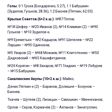
Голы:
0:1 Гроза (Бондаренко, 5.27), 1:1 Бабушкин
(Зудилов, Гуськов, 28.36), 1:2 Баснев (Пяткин, 62.03).
Крылья Советов (6+2 к.ш.):
№87 Попов;
№18 Шефер – №25 Иванов (2), №14 Климкин (2) – №90
Гуськов – №10 Зудилов-к;
№9 Ереметько – №2 Кадыров, №91 Шепелев – №22
Ларшин – №95 Одиноков;
№5 Уваров (2) – №68 Можаев, №11 Клитотехнис – №50
Дидковский – №65 Кашафетдинов;
№24 Корягин – №8 Захаров, №71 Гладких – №19 Лобурев
– №15 Бабушкин.
Сахалинские Акулы (10+2 к.ш.):
Майко;
Денис Пяткин-к (2) – Баранов, Долишня – Бозунов –
Баснев;
Ткачёв – Шутеев (2), Лисицын – Самсыкин – Миннеханов;
Орлов – Серов, Кормачёв (2) – Ахпанов – Зинатуллин;