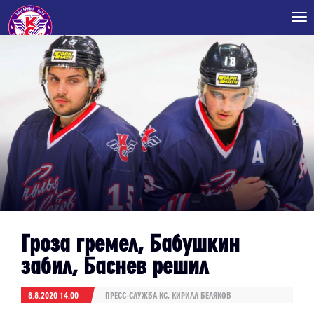
Tog
nav
Гроза гремел, Бабушкин
забил, Баснев решил
8.8.2020 14:00
ПРЕСС-СЛУЖБА КС, КИРИЛЛ БЕЛЯКОВ