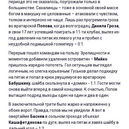
периоде это не сказалось, поугрожали только в
большинстве. Сахалинцы – тоже в основной своей массе
богом в макушку не целованные – атаковали с чувством,
толком и интересно не чаще. Лишь раз прогремела гроза
во вратарской
Попова
, когда волгоградец
Данила
Гроза
,
в свои 17 лет успевший поиграть в 11-ти клубах, вылез из-
под давления на пятак из левого угла и пробил с
неудобной подмышкой голкиперу – 0:1.
Перерыв пошёл командам на пользу. Зрелищности и
моментов добавили удаления островитян –
Майко
пришлось изрядно попотеть. Гол сетуньцев выглядел
логичным, но слегка курьезным: Гуськов делал подкидку
на пятак и попал в крюк рвущемуся во вратарскую
Бабушкину
, шайба скользнула в «домик» - 1:1. Гости могли
снова выйти вперед в самой концовке. К счастью, Попов
вытащил подряд выходы один на один и два в один.
В заключительной трети было жарко и напряженно у
обоих ворот. Правда, голов мы не увидели. А вот в
овертайме
Баснев
в сольном проходе объехал
Кашафетдинова
по дуге, вылез на пятак и завёз шайбу в
дальний угол – 1:2.