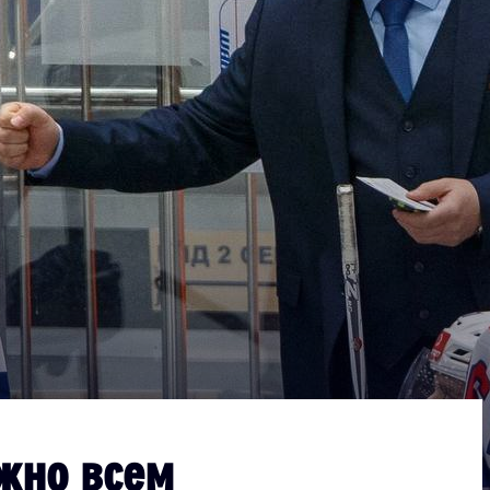
Дивизион Серебряный
АКМ-Новомосковск
Красноярские Рыси
Ладья
Локо-76
МХК Молот
Реактор
Сибирские Cнайперы
Снежные Барсы
Спутник Ал
Тюменский Легион
ужно всем