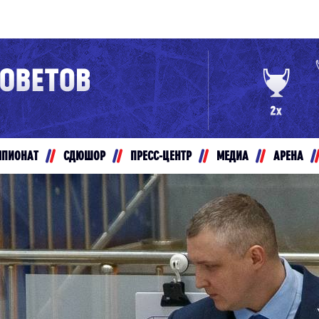
Конференция «Восток»
Дивизион Золотой
Авто
рансляции
Белые Медведи
МПИОНАТ
СДЮШОР
ПРЕСС-ЦЕНТР
МЕДИА
АРЕНА
ты
Ирбис
ые трансляции
Кузнецкие Медведи
Мамонты Югры
т-магазин
Омские Ястребы
ение МХЛ
Стальные Лисы
Толпар
Чайка