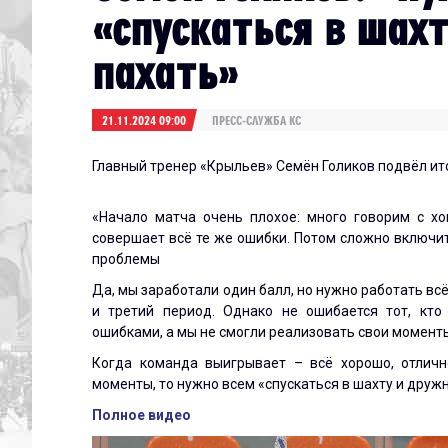
«спускаться в шах
пахать»
21.11.2024 09:00
ПРЕСС-СЛУЖБА КС
Главный тренер «Крыльев» Семён Голиков подвёл ит
«Начало матча очень плохое: много говорим с х
совершает всё те же ошибки. Потом сложно включить
проблемы
Да, мы заработали один балл, но нужно работать всё
и третий период. Однако не ошибается тот, кто
ошибками, а мы не смогли реализовать свои момент
Когда команда выигрывает – всё хорошо, отличн
моменты, то нужно всем «спускаться в шахту и друж
Полное видео