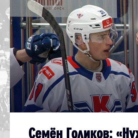
Дивизион Серебряный
Академия СКА
АКМ-Юниор
Амурские Тигры
Красная Машина-Юниор
Крылья Советов
МХК Динамо-Карелия
МХК Спартак-МАХ
Сахалинские Акулы
СМО МХК Атлант
Тайфун
Семён Голиков: «Н
ХК Капитан