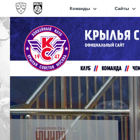
Команды
Сайты
Конференция «Запад»
Сайты
Дивизион Золотой
Академия Михайлова
Видеот
Алмаз
КЛУБ
КОМАНДА
ЧЕ
Хайлай
Динамо-Шинник
Текстов
Красная Армия
Локо
Интерне
МХК Динамо СПб
Прилож
МХК Динамо-М
МХК Спартак
СКА-1946