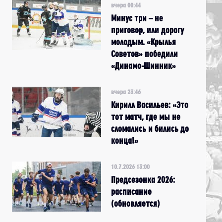
вчера 00:44
Минус три – не
приговор, или дорогу
молодым. «Крылья
Советов» победили
«Динамо-Шинник»
вчера 23:46
Кирилл Васильев: «Это
тот матч, где мы не
сломались и бились до
конца!»
10.7.2026 13:00
Предсезонка 2026:
расписание
(обновляется)