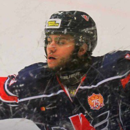
Дивизион Серебряный
АКМ-Новомосковск
Красноярские Рыси
Ладья
Локо-76
МХК Молот
Реактор
Сибирские Cнайперы
Снежные Барсы
Спутник Ал
Тюменский Легион