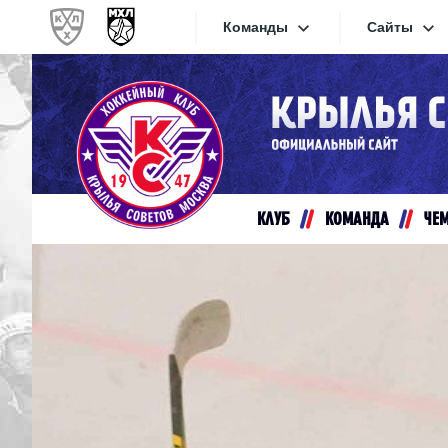
Команды
Сайты
Конференция «Запад»
Сайты
Дивизион Золотой
Академия Михайлова
Видеот
Алмаз
КЛУБ
КОМАНДА
ЧЕ
Хайлай
Динамо-Шинник
Текстов
Красная Армия
Локо
Интерне
МХК Динамо СПб
Прилож
МХК Динамо-М
МХК Спартак
СКА-1946