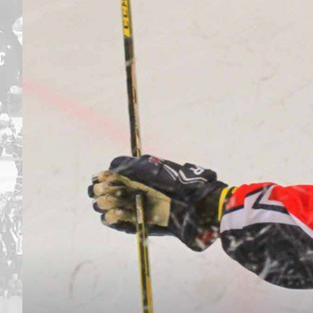
Дивизион Серебряный
Академия СКА
АКМ-Юниор
Амурские Тигры
Красная Машина-Юниор
Крылья Советов
МХК Динамо-Карелия
МХК Спартак-МАХ
Сахалинские Акулы
СМО МХК Атлант
Тайфун
ХК Капитан