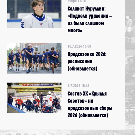
вчера 21:18
Салават Нуруллин:
«Подвели удаления –
их было слишком
много»
10.7.2026 13:00
Предсезонка 2026:
расписание
(обновляется)
7.7.2026 15:45
Состав ХК «Крылья
Советов» на
предсезонные сборы
2026 (обновляется)