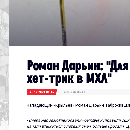
Роман Дарьин: "Для
хет-трик в МХЛ"
21.12.2021 01:16
ПРЕСС-СЛУЖБА КС
Нападающий «Крыльев» Роман Дарьин, забросивший 
«Вчера нас замотивировали - сегодня исправили оши
начали втыкаться с первых смен, больше бросали. Дл