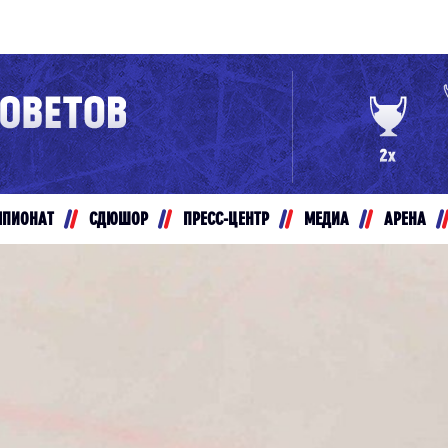
Конференция «Восток»
Дивизион Золотой
Авто
рансляции
Белые Медведи
МПИОНАТ
СДЮШОР
ПРЕСС-ЦЕНТР
МЕДИА
АРЕНА
ты
Ирбис
ые трансляции
Кузнецкие Медведи
Мамонты Югры
т-магазин
Омские Ястребы
ение МХЛ
Стальные Лисы
Толпар
Чайка