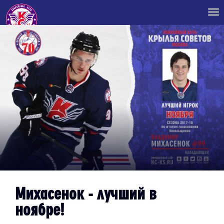
Tog
nav
Михасенок - лучший в
ноябре!