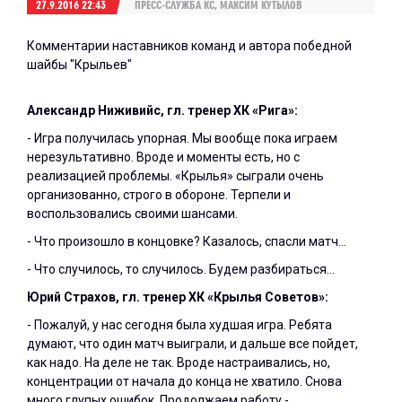
27.9.2016 22:43
ПРЕСС-СЛУЖБА КС, МАКСИМ КУТЫЛОВ
Комментарии наставников команд и автора победной
шайбы "Крыльев"
Александр Ниживийс, гл. тренер ХК «Рига»:
- Игра получилась упорная. Мы вообще пока играем
нерезультативно. Вроде и моменты есть, но с
реализацией проблемы. «Крылья» сыграли очень
организованно, строго в обороне. Терпели и
воспользовались своими шансами.
- Что произошло в концовке? Казалось, спасли матч…
- Что случилось, то случилось. Будем разбираться…
Юрий Страхов, гл. тренер ХК «Крылья Советов»:
- Пожалуй, у нас сегодня была худшая игра. Ребята
думают, что один матч выиграли, и дальше все пойдет,
как надо. На деле не так. Вроде настраивались, но,
концентрации от начала до конца не хватило. Снова
много глупых ошибок. Продолжаем работу -