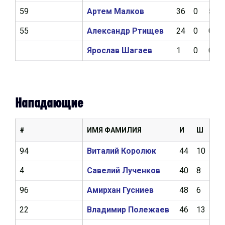
59
Артем Малков
36
0
5
55
Александр Ртищев
24
0
0
Ярослав Шагаев
1
0
0
Нападающие
#
ИМЯ ФАМИЛИЯ
И
Ш
А
94
Виталий Королюк
44
10
4
4
Савелий Лученков
40
8
15
96
Амирхан Гусниев
48
6
11
22
Владимир Полежаев
46
13
5