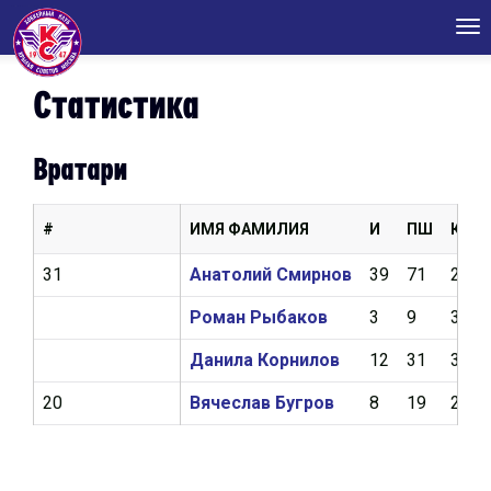
Tog
nav
Статистика
Вратари
#
ИМЯ ФАМИЛИЯ
И
ПШ
КН
31
Анатолий Смирнов
39
71
2,03
Роман Рыбаков
3
9
3,45
Данила Корнилов
12
31
3,09
20
Вячеслав Бугров
8
19
2,67