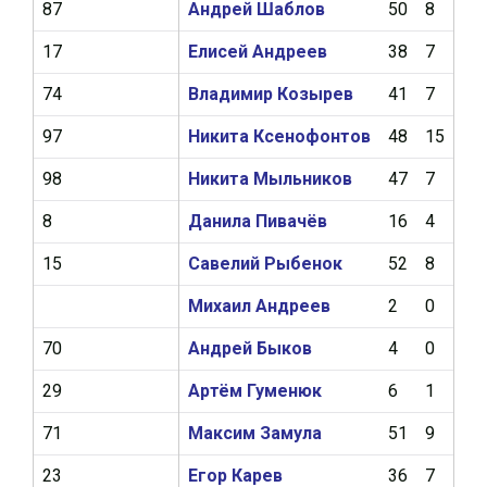
87
Андрей Шаблов
50
8
11
17
Елисей Андреев
38
7
7
74
Владимир Козырев
41
7
7
97
Никита Ксенофонтов
48
15
12
98
Никита Мыльников
47
7
18
8
Данила Пивачёв
16
4
1
15
Савелий Рыбенок
52
8
10
Михаил Андреев
2
0
0
70
Андрей Быков
4
0
0
29
Артём Гуменюк
6
1
2
71
Максим Замула
51
9
18
23
Егор Карев
36
7
0