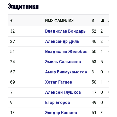
Защитники
#
ИМЯ ФАМИЛИЯ
И
Ш
А
32
Владислав Бондарь
52
2
5
27
Александр Диль
46
2
3
51
Владислав Желобов
50
1
6
24
Эмиль Сальников
53
5
10
57
Амир Бикмухаметов
3
0
0
69
Хетаг Гагиев
50
1
9
7
Алексей Глушков
17
0
0
9
Егор Егоров
49
0
11
13
Эльдар Кашаев
51
3
10