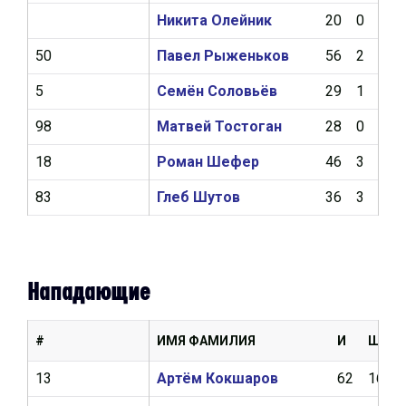
Никита Олейник
20
0
1
50
Павел Рыженьков
56
2
10
5
Семён Соловьёв
29
1
4
98
Матвей Тостоган
28
0
2
18
Роман Шефер
46
3
2
83
Глеб Шутов
36
3
13
Нападающие
#
ИМЯ ФАМИЛИЯ
И
Ш
13
Артём Кокшаров
62
16