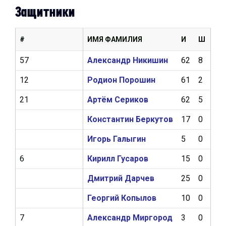
Защитники
#
ИМЯ ФАМИЛИЯ
И
Ш
А
57
Александр Никишин
62
8
17
12
Родион Порошин
61
2
8
21
Артём Сериков
62
5
12
Константин Беркутов
17
0
3
Игорь Галыгин
5
0
0
6
Кирилл Гусаров
15
0
0
Дмитрий Дарчев
25
0
5
Георгий Копылов
10
0
0
7
Александр Миргород
3
0
0