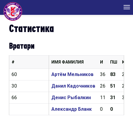
Tog
nav
Статистика
Вратари
#
ИМЯ ФАМИЛИЯ
И
ПШ
КН
60
Артём Мельников
36
83
2,43
30
Данил Кадочников
26
51
2,44
66
Денис Рыбалкин
11
31
3,23
Александр Бланк
0
0