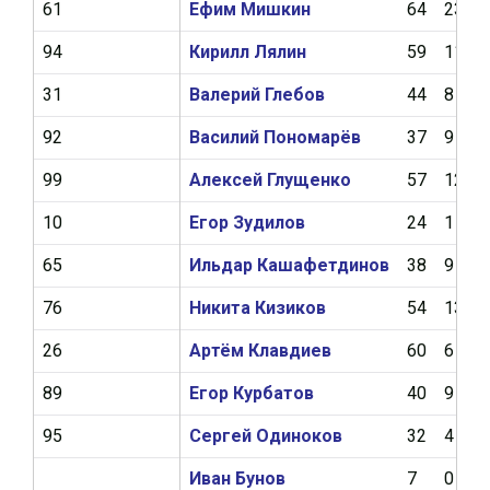
61
Ефим Мишкин
64
23
94
Кирилл Лялин
59
11
31
Валерий Глебов
44
8
92
Василий Пономарёв
37
9
99
Алексей Глущенко
57
12
10
Егор Зудилов
24
1
65
Ильдар Кашафетдинов
38
9
76
Никита Кизиков
54
13
26
Артём Клавдиев
60
6
89
Егор Курбатов
40
9
95
Сергей Одиноков
32
4
Иван Бунов
7
0