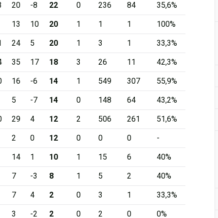
3
20
-8
22
0
236
84
35,6%
13
10
20
1
1
1
100%
1
24
5
20
1
3
1
33,3%
4
35
17
18
3
26
11
42,3%
0
16
-6
14
1
549
307
55,9%
5
-7
14
0
148
64
43,2%
0
29
4
12
2
506
261
51,6%
2
0
12
0
0
0
-
14
1
10
1
15
6
40%
7
-3
8
1
5
2
40%
7
4
2
0
3
1
33,3%
3
-2
2
0
2
0
0%