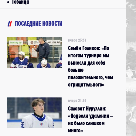
Таблица
ПОСЛЕДНИЕ НОВОСТИ
вчера 23:31
Семён Голиков: «По
итогам турнира мы
вынесли для себя
больше
положительного, чем
отрицательного»
вчера 21:18
Салават Нуруллин:
«Подвели удаления –
их было слишком
много»