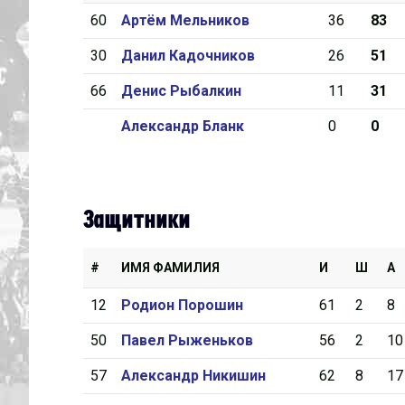
60
Артём Мельников
36
83
Дивизион Серебряный
30
Данил Кадочников
26
51
Академия СКА
66
Денис Рыбалкин
11
31
АКМ-Юниор
Александр Бланк
0
0
Амурские Тигры
Красная Машина-Юниор
Крылья Советов
Защитники
МХК Динамо-Карелия
МХК Спартак-МАХ
#
ИМЯ ФАМИЛИЯ
И
Ш
А
Сахалинские Акулы
12
Родион Порошин
61
2
8
СМО МХК Атлант
50
Павел Рыженьков
56
2
10
Тайфун
57
Александр Никишин
62
8
17
ХК Капитан