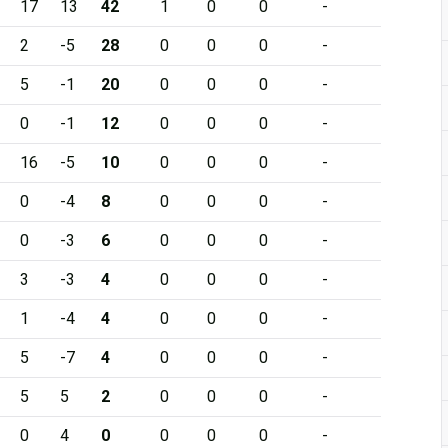
17
13
42
1
0
0
-
2
-5
28
0
0
0
-
5
-1
20
0
0
0
-
0
-1
12
0
0
0
-
16
-5
10
0
0
0
-
0
-4
8
0
0
0
-
0
-3
6
0
0
0
-
3
-3
4
0
0
0
-
1
-4
4
0
0
0
-
5
-7
4
0
0
0
-
5
5
2
0
0
0
-
0
4
0
0
0
0
-