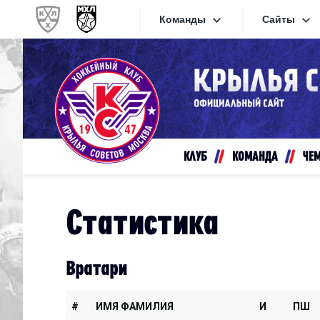
Команды
Сайты
Конференция «Запад»
Сайты
Дивизион Золотой
Академия Михайлова
Видеот
Алмаз
КЛУБ
КОМАНДА
ЧЕ
Хайлай
Динамо-Шинник
Текстов
Красная Армия
Статистика
Локо
Интерне
МХК Динамо СПб
Прилож
Вратари
МХК Динамо-М
МХК Спартак
#
ИМЯ ФАМИЛИЯ
И
ПШ
СКА-1946