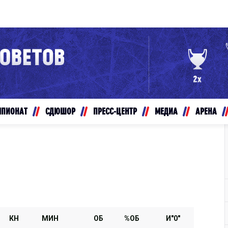
Конференция «Восток»
Дивизион Золотой
Авто
рансляции
Белые Медведи
МПИОНАТ
СДЮШОР
ПРЕСС-ЦЕНТР
МЕДИА
АРЕНА
ты
Ирбис
ые трансляции
Кузнецкие Медведи
Мамонты Югры
т-магазин
Омские Ястребы
ение МХЛ
Стальные Лисы
Толпар
КН
МИН
ОБ
%ОБ
И"0"
Чайка