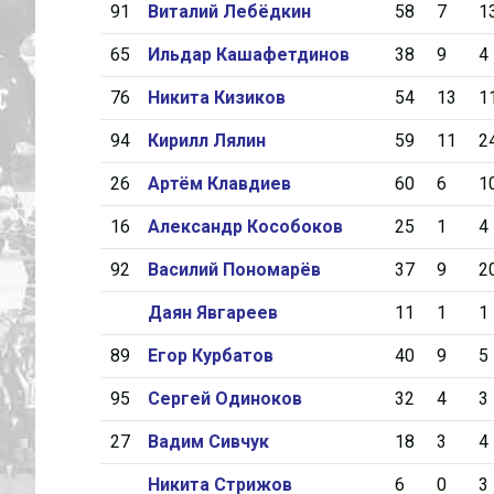
91
Виталий Лебёдкин
58
7
1
65
Ильдар Кашафетдинов
38
9
4
76
Никита Кизиков
54
13
1
94
Кирилл Лялин
59
11
2
26
Артём Клавдиев
60
6
1
16
Александр Кособоков
25
1
4
92
Василий Пономарёв
37
9
2
Даян Явгареев
11
1
1
89
Егор Курбатов
40
9
5
95
Сергей Одиноков
32
4
3
27
Вадим Сивчук
18
3
4
Никита Стрижов
6
0
3