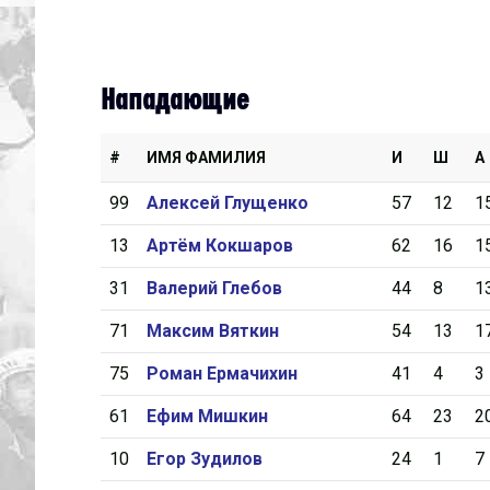
Нападающие
#
ИМЯ ФАМИЛИЯ
И
Ш
А
99
Алексей Глущенко
57
12
1
13
Артём Кокшаров
62
16
1
31
Валерий Глебов
44
8
1
71
Максим Вяткин
54
13
1
75
Роман Ермачихин
41
4
3
61
Ефим Мишкин
64
23
2
10
Егор Зудилов
24
1
7