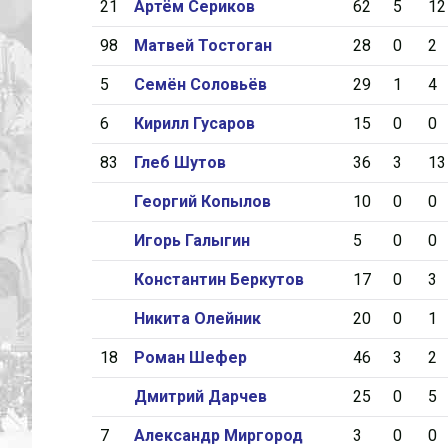
21
Артём Сериков
62
5
12
98
Матвей Тостоган
28
0
2
5
Семён Соловьёв
29
1
4
6
Кирилл Гусаров
15
0
0
83
Глеб Шутов
36
3
13
Георгий Копылов
10
0
0
Игорь Галыгин
5
0
0
Константин Беркутов
17
0
3
Никита Олейник
20
0
1
18
Роман Шефер
46
3
2
Дмитрий Дарчев
25
0
5
7
Александр Миргород
3
0
0