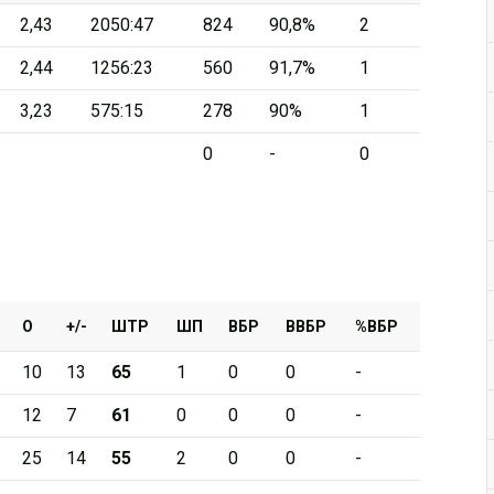
2,43
2050:47
824
90,8%
2
Дивизион Серебряный
2,44
1256:23
560
91,7%
1
АКМ-Новомосковск
3,23
575:15
278
90%
1
Красноярские Рыси
0
-
0
Ладья
Локо-76
МХК Молот
Реактор
Сибирские Cнайперы
О
+/-
ШТР
ШП
ВБР
ВВБР
%ВБР
Снежные Барсы
10
13
65
1
0
0
-
Спутник Ал
12
7
61
0
0
0
-
Тюменский Легион
25
14
55
2
0
0
-