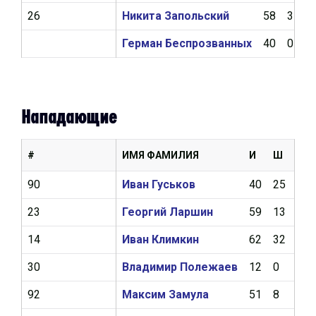
26
Никита Запольский
58
3
Герман Беспрозванных
40
0
Нападающие
#
ИМЯ ФАМИЛИЯ
И
Ш
А
90
Иван Гуськов
40
25
39
23
Георгий Ларшин
59
13
43
14
Иван Климкин
62
32
25
30
Владимир Полежаев
12
0
2
92
Максим Замула
51
8
10