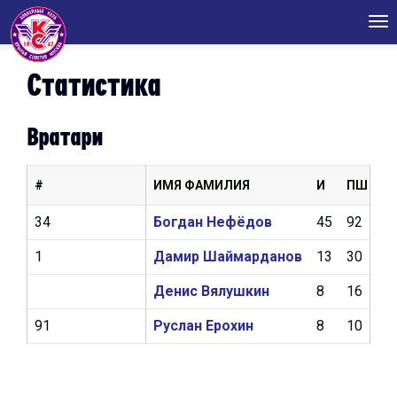
Tog
nav
Статистика
Вратари
#
ИМЯ ФАМИЛИЯ
И
ПШ
К
34
Богдан Нефёдов
45
92
2,
1
Дамир Шаймарданов
13
30
2,
Денис Вялушкин
8
16
2,
91
Руслан Ерохин
8
10
2,