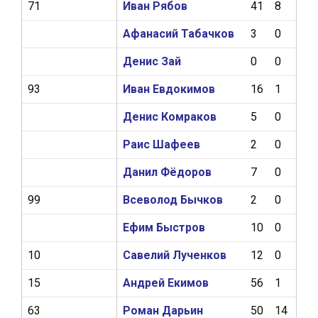
71
Иван Рябов
41
8
11
Афанасий Табачков
3
0
0
Денис Зай
0
0
0
93
Иван Евдокимов
16
1
1
Денис Комраков
5
0
1
Раис Шафеев
2
0
0
Данил Фёдоров
7
0
0
99
Всеволод Бычков
2
0
0
Ефим Быстров
10
0
3
10
Савелий Лученков
12
0
2
15
Андрей Екимов
56
1
1
63
Роман Дарьин
50
14
12