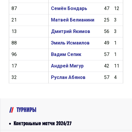
87
Семён Бондарь
47
12
12
21
Матвей Белианини
25
3
9
13
Дмитрий Якимов
56
3
3
88
Эмиль Исмаилов
49
1
0
96
Вадим Сепик
57
1
1
17
Андрей Мигур
42
11
13
32
Руслан Абянов
57
4
9
ТУРНИРЫ
Контрольные матчи 2026/27