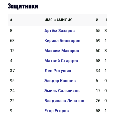
Защитники
#
ИМЯ ФАМИЛИЯ
И
Ш
8
Артём Захаров
55
8
68
Кирилл Бешкоров
59
10
12
Максим Макаров
60
8
4
Матвей Старцев
58
1
37
Лев Рогушин
34
1
95
Эльдар Кашаев
6
0
24
Эмиль Сальников
17
0
22
Владислав Липатов
26
0
9
Егор Егоров
58
1