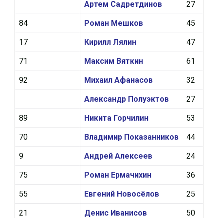
Артем Садретдинов
27
9
84
Роман Мешков
45
12
17
Кирилл Лялин
47
11
71
Максим Вяткин
61
9
92
Михаил Афанасов
32
4
Александр Полуэктов
27
9
89
Никита Горчилин
53
10
70
Владимир Показанников
44
8
9
Андрей Алексеев
24
4
75
Роман Ермачихин
36
2
55
Евгений Новосёлов
25
3
21
Денис Иванисов
50
0