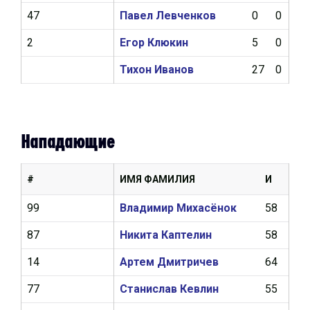
47
Павел Левченков
0
0
0
2
Егор Клюкин
5
0
0
Тихон Иванов
27
0
0
Нападающие
#
ИМЯ ФАМИЛИЯ
И
Ш
99
Владимир Михасёнок
58
18
87
Никита Каптелин
58
17
14
Артем Дмитричев
64
17
77
Станислав Кевлин
55
9