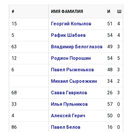
#
ИМЯ ФАМИЛИЯ
И
Ш
А
15
Георгий Копылов
51
4
11
5
Рафик Шабаев
54
4
8
63
Владимир Белоглазов
49
3
8
12
Родион Порошин
54
5
5
6
Павел Рыженьков
48
3
6
Михаил Сыроежкин
34
2
5
68
Савва Гаврилов
26
3
4
33
Илья Пульников
57
0
5
4
Алексей Герич
50
0
5
86
Павел Белов
16
0
1