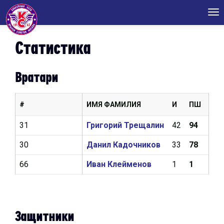
Tog
nav
Статистика
Вратари
#
ИМЯ ФАМИЛИЯ
И
ПШ
КН
31
Григорий Трещалин
42
94
2,5
30
Данил Кадочников
33
78
2,8
66
Иван Клейменов
1
1
4,5
Защитники