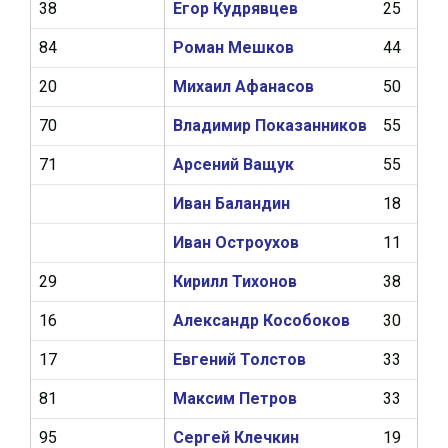
38
Егор Кудрявцев
25
5
84
Роман Мешков
44
9
20
Михаил Афанасов
50
6
70
Владимир Показанников
55
5
71
Арсений Ващук
55
2
Иван Баландин
18
1
Иван Остроухов
11
2
29
Кирилл Тихонов
38
1
16
Александр Кособоков
30
1
17
Евгений Толстов
33
1
81
Максим Петров
33
1
95
Сергей Клечкин
19
0