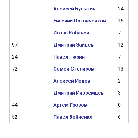
Алексей Булыгин
24
0
Евгений Погонченков
15
0
Игорь Кабанов
7
0
97
Дмитрий Зайцев
12
1
24
Павел Тюрин
7
0
72
Семен Столяров
13
0
Алексей Ионов
2
0
Дмитрий Иноземцев
3
0
44
Артем Грозов
0
0
52
Павел Бойченко
6
0