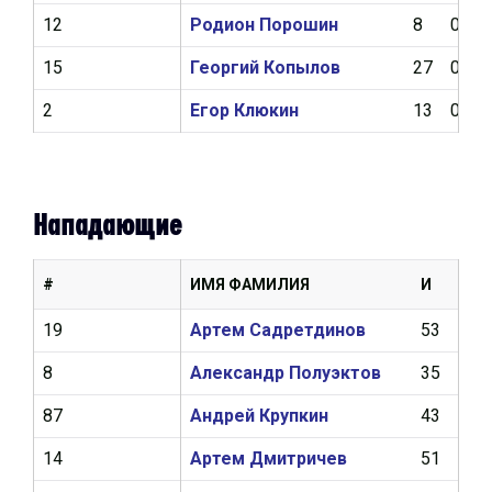
12
Родион Порошин
8
0
15
Георгий Копылов
27
0
2
Егор Клюкин
13
0
Нападающие
#
ИМЯ ФАМИЛИЯ
И
Ш
19
Артем Садретдинов
53
17
8
Александр Полуэктов
35
18
87
Андрей Крупкин
43
6
14
Артем Дмитричев
51
7