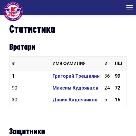
Tog
nav
Статистика
Вратари
#
ИМЯ ФАМИЛИЯ
И
ПШ
КН
1
Григорий Трещалин
36
99
3,1
90
Максим Кудрявцев
24
72
3,5
30
Данил Кадочников
5
16
3,6
Защитники