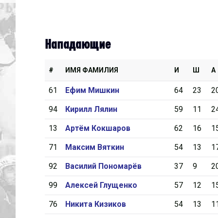
Нападающие
#
ИМЯ ФАМИЛИЯ
И
Ш
А
61
Ефим Мишкин
64
23
2
94
Кирилл Лялин
59
11
2
13
Артём Кокшаров
62
16
1
71
Максим Вяткин
54
13
1
92
Василий Пономарёв
37
9
2
99
Алексей Глущенко
57
12
1
76
Никита Кизиков
54
13
1