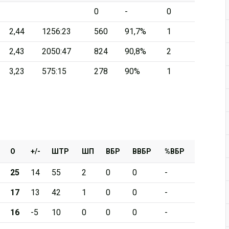
0
-
0
Дивизион Серебряный
2,44
1256:23
560
91,7%
1
АКМ-Новомосковск
2,43
2050:47
824
90,8%
2
Красноярские Рыси
3,23
575:15
278
90%
1
Ладья
Локо-76
МХК Молот
Реактор
Сибирские Cнайперы
О
+/-
ШТР
ШП
ВБР
ВВБР
%ВБР
Снежные Барсы
25
14
55
2
0
0
-
Спутник Ал
17
13
42
1
0
0
-
Тюменский Легион
16
-5
10
0
0
0
-