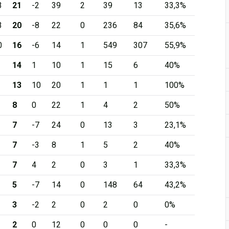
3
21
-2
39
2
39
13
33,3%
3
20
-8
22
0
236
84
35,6%
0
16
-6
14
1
549
307
55,9%
14
1
10
1
15
6
40%
13
10
20
1
1
1
100%
8
0
22
1
4
2
50%
7
-7
24
0
13
3
23,1%
7
-3
8
1
5
2
40%
7
4
2
0
3
1
33,3%
5
-7
14
0
148
64
43,2%
3
-2
2
0
2
0
0%
2
0
12
0
0
0
-