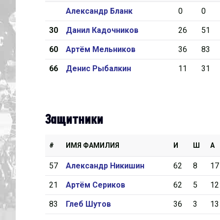
Александр Бланк
0
0
Дивизион Серебряный
30
Данил Кадочников
26
51
Академия СКА
60
Артём Мельников
36
83
АКМ-Юниор
66
Денис Рыбалкин
11
31
Амурские Тигры
Красная Машина-Юниор
Крылья Советов
Защитники
МХК Динамо-Карелия
МХК Спартак-МАХ
#
ИМЯ ФАМИЛИЯ
И
Ш
А
Сахалинские Акулы
57
Александр Никишин
62
8
17
СМО МХК Атлант
21
Артём Сериков
62
5
12
Тайфун
83
Глеб Шутов
36
3
13
ХК Капитан