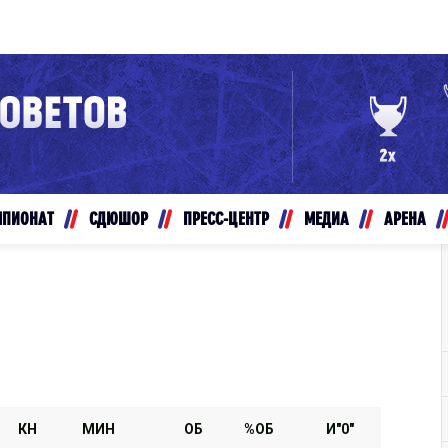
Конференция «Восток»
Дивизион Золотой
Авто
рансляции
Белые Медведи
МПИОНАТ
СДЮШОР
ПРЕСС-ЦЕНТР
МЕДИА
АРЕНА
ты
Ирбис
ые трансляции
Кузнецкие Медведи
Мамонты Югры
т-магазин
Омские Ястребы
ение МХЛ
Стальные Лисы
Толпар
КН
МИН
ОБ
%ОБ
И"0"
Чайка