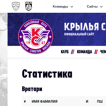
Команды
Сайты
Конференция «Запад»
Сайты
Дивизион Золотой
Академия Михайлова
Видеот
Алмаз
КЛУБ
КОМАНДА
ЧЕ
Хайлай
Динамо-Шинник
Текстов
Красная Армия
Статистика
Локо
Интерне
МХК Динамо СПб
Прилож
Вратари
МХК Динамо-М
МХК Спартак
#
ИМЯ ФАМИЛИЯ
И
ПШ
СКА-1946