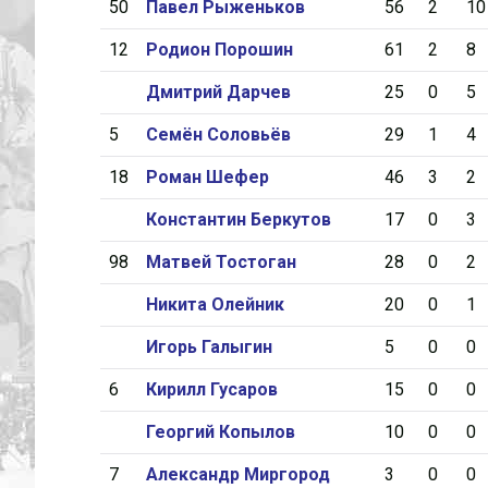
50
Павел Рыженьков
56
2
10
12
Родион Порошин
61
2
8
Дмитрий Дарчев
25
0
5
5
Семён Соловьёв
29
1
4
18
Роман Шефер
46
3
2
Константин Беркутов
17
0
3
98
Матвей Тостоган
28
0
2
Никита Олейник
20
0
1
Игорь Галыгин
5
0
0
6
Кирилл Гусаров
15
0
0
Георгий Копылов
10
0
0
7
Александр Миргород
3
0
0