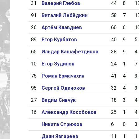
31
Валерий Глебов
44
8
1
91
Виталий Лебёдкин
58
7
1
26
Артём Клавдиев
60
6
1
89
Егор Курбатов
40
9
5
65
Ильдар Кашафетдинов
38
9
4
10
Егор Зудилов
24
1
7
75
Роман Ермачихин
41
4
3
95
Сергей Одиноков
32
4
3
27
Вадим Сивчук
18
3
4
16
Александр Кособоков
25
1
4
Никита Стрижов
6
0
3
Даян Явгареев
11
1
1