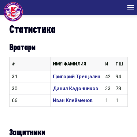
Tog
nav
Статистика
Вратари
#
ИМЯ ФАМИЛИЯ
И
ПШ
КН
31
Григорий Трещалин
42
94
2,5
30
Данил Кадочников
33
78
2,8
66
Иван Клейменов
1
1
4,5
Защитники