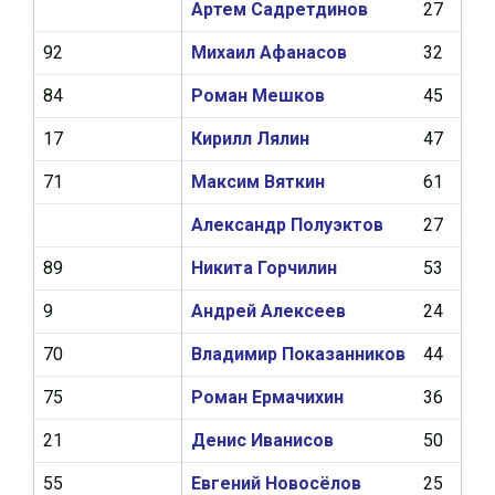
Артем Садретдинов
27
9
92
Михаил Афанасов
32
4
84
Роман Мешков
45
12
17
Кирилл Лялин
47
11
71
Максим Вяткин
61
9
Александр Полуэктов
27
9
89
Никита Горчилин
53
10
9
Андрей Алексеев
24
4
70
Владимир Показанников
44
8
75
Роман Ермачихин
36
2
21
Денис Иванисов
50
0
55
Евгений Новосёлов
25
3