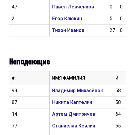
47
Павел Левченков
0
0
0
2
Егор Клюкин
5
0
0
Тихон Иванов
27
0
0
Нападающие
#
ИМЯ ФАМИЛИЯ
И
Ш
99
Владимир Михасёнок
58
18
87
Никита Каптелин
58
17
14
Артем Дмитричев
64
17
77
Станислав Кевлин
55
9