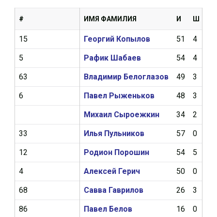
#
ИМЯ ФАМИЛИЯ
И
Ш
А
15
Георгий Копылов
51
4
11
5
Рафик Шабаев
54
4
8
63
Владимир Белоглазов
49
3
8
6
Павел Рыженьков
48
3
6
Михаил Сыроежкин
34
2
5
33
Илья Пульников
57
0
5
12
Родион Порошин
54
5
5
4
Алексей Герич
50
0
5
68
Савва Гаврилов
26
3
4
86
Павел Белов
16
0
1