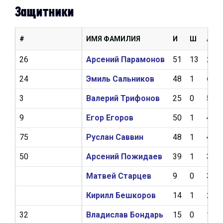
Защитники
#
ИМЯ ФАМИЛИЯ
И
Ш
А
26
Арсений Парамонов
51
13
20
24
Эмиль Сальников
48
1
6
3
Валерий Трифонов
25
0
5
9
Егор Егоров
50
1
4
75
Руслан Саввин
48
1
4
50
Арсений Пожидаев
39
1
3
Матвей Старцев
9
0
3
Кирилл Бешкоров
14
1
2
32
Владислав Бондарь
15
0
1