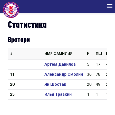
Tog
nav
Статистика
Вратари
#
ИМЯ ФАМИЛИЯ
И
ПШ
КН
Артем Данилов
5
17
4,19
11
Александр Смолин
36
78
2,53
20
Ян Шостак
20
49
2,82
25
Илья Травкин
1
1
18,2