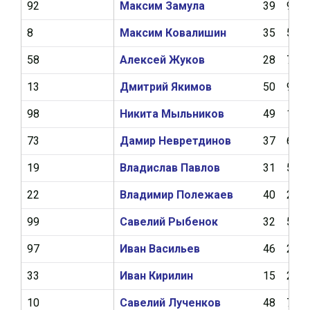
92
Максим Замула
39
9
8
Максим Ковалишин
35
5
58
Алексей Жуков
28
7
13
Дмитрий Якимов
50
9
98
Никита Мыльников
49
10
73
Дамир Невретдинов
37
6
19
Владислав Павлов
31
5
22
Владимир Полежаев
40
2
99
Савелий Рыбенок
32
5
97
Иван Васильев
46
2
33
Иван Кирилин
15
2
10
Савелий Лученков
48
7