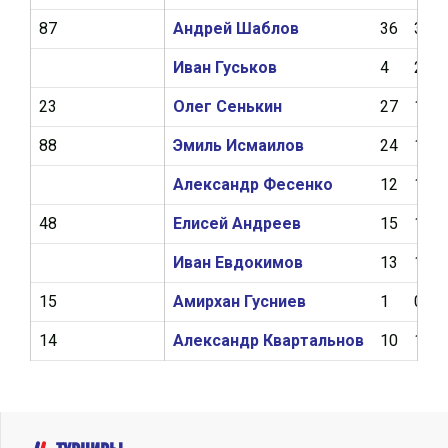
87
Андрей Шаблов
36
3
Иван Гуськов
4
2
23
Олег Сенькин
27
1
88
Эмиль Исмаилов
24
1
Александр Фесенко
12
1
48
Елисей Андреев
15
1
Иван Евдокимов
13
1
15
Амирхан Гусниев
1
0
14
Александр Квартальнов
10
1