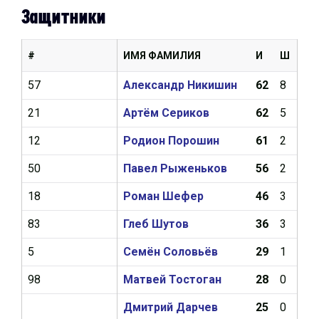
Защитники
#
ИМЯ ФАМИЛИЯ
И
Ш
А
57
Александр Никишин
62
8
17
21
Артём Сериков
62
5
12
12
Родион Порошин
61
2
8
50
Павел Рыженьков
56
2
10
18
Роман Шефер
46
3
2
83
Глеб Шутов
36
3
13
5
Семён Соловьёв
29
1
4
98
Матвей Тостоган
28
0
2
Дмитрий Дарчев
25
0
5