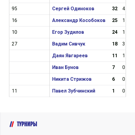
95
Сергей Одиноков
32
4
16
Александр Кособоков
25
1
10
Егор Зудилов
24
1
27
Вадим Сивчук
18
3
Даян Явгареев
11
1
Иван Бунов
7
0
Никита Стрижов
6
0
11
Павел Зубчинский
1
0
ТУРНИРЫ