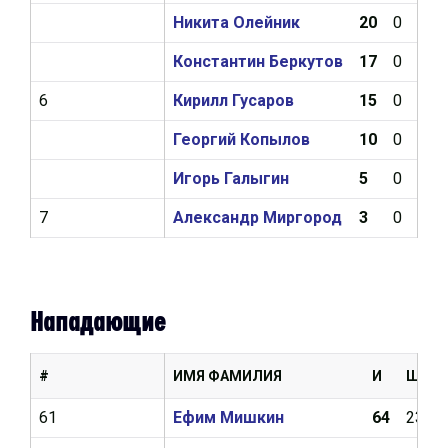
Никита Олейник
20
0
1
Константин Беркутов
17
0
3
6
Кирилл Гусаров
15
0
0
Георгий Копылов
10
0
0
Игорь Галыгин
5
0
0
7
Александр Миргород
3
0
0
Нападающие
#
ИМЯ ФАМИЛИЯ
И
Ш
61
Ефим Мишкин
64
23