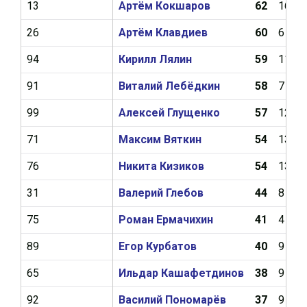
13
Артём Кокшаров
62
16
26
Артём Клавдиев
60
6
94
Кирилл Лялин
59
11
91
Виталий Лебёдкин
58
7
99
Алексей Глущенко
57
12
71
Максим Вяткин
54
13
76
Никита Кизиков
54
13
31
Валерий Глебов
44
8
75
Роман Ермачихин
41
4
89
Егор Курбатов
40
9
65
Ильдар Кашафетдинов
38
9
92
Василий Пономарёв
37
9