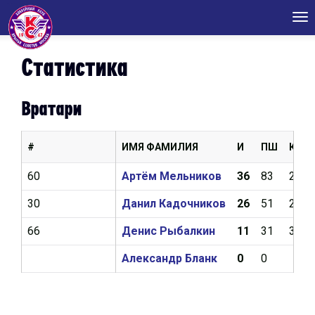
Tog
nav
Статистика
Вратари
#
ИМЯ ФАМИЛИЯ
И
ПШ
КН
60
Артём Мельников
36
83
2,43
30
Данил Кадочников
26
51
2,44
66
Денис Рыбалкин
11
31
3,23
Александр Бланк
0
0