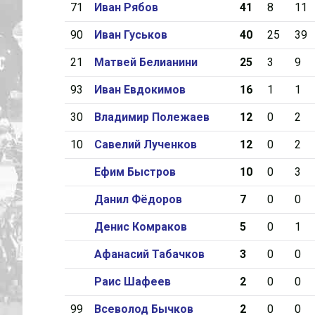
71
Иван Рябов
41
8
11
90
Иван Гуськов
40
25
39
21
Матвей Белианини
25
3
9
93
Иван Евдокимов
16
1
1
30
Владимир Полежаев
12
0
2
10
Савелий Лученков
12
0
2
Ефим Быстров
10
0
3
Данил Фёдоров
7
0
0
Денис Комраков
5
0
1
Афанасий Табачков
3
0
0
Раис Шафеев
2
0
0
99
Всеволод Бычков
2
0
0