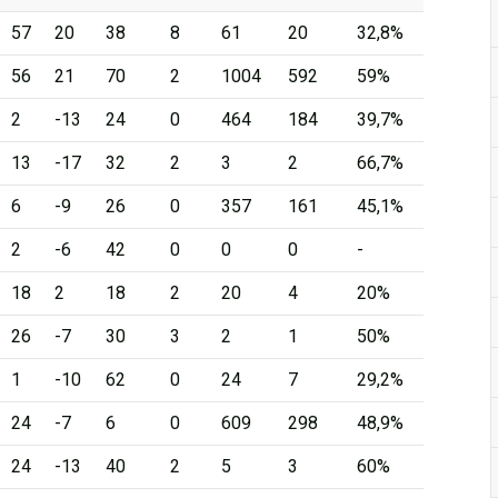
57
20
38
8
61
20
32,8%
56
21
70
2
1004
592
59%
2
-13
24
0
464
184
39,7%
13
-17
32
2
3
2
66,7%
6
-9
26
0
357
161
45,1%
2
-6
42
0
0
0
-
18
2
18
2
20
4
20%
26
-7
30
3
2
1
50%
1
-10
62
0
24
7
29,2%
24
-7
6
0
609
298
48,9%
24
-13
40
2
5
3
60%