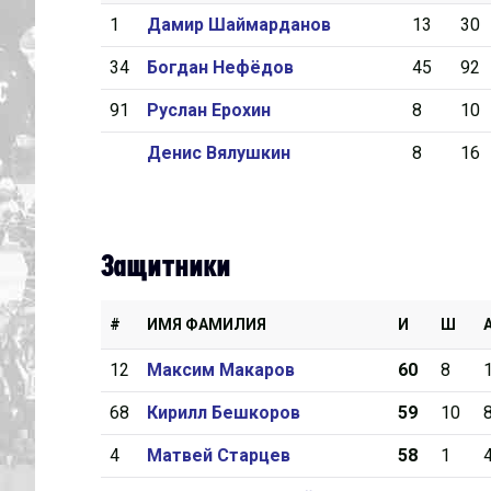
1
Дамир Шаймарданов
13
30
Дивизион Серебряный
34
Богдан Нефёдов
45
92
Академия СКА
91
Руслан Ерохин
8
10
АКМ-Юниор
Денис Вялушкин
8
16
Амурские Тигры
Красная Машина-Юниор
Крылья Советов
Защитники
МХК Динамо-Карелия
МХК Спартак-МАХ
#
ИМЯ ФАМИЛИЯ
И
Ш
Сахалинские Акулы
12
Максим Макаров
60
8
СМО МХК Атлант
68
Кирилл Бешкоров
59
10
Тайфун
4
Матвей Старцев
58
1
ХК Капитан