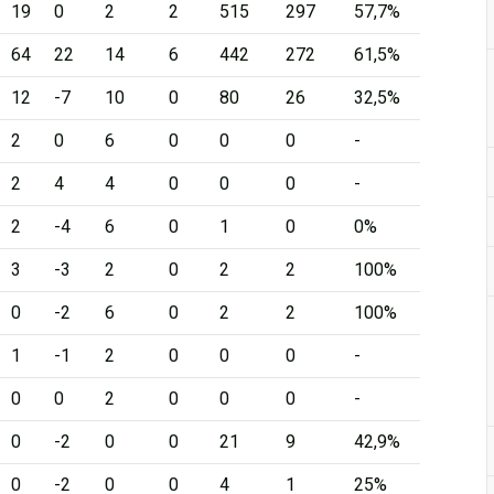
19
0
2
2
515
297
57,7%
64
22
14
6
442
272
61,5%
12
-7
10
0
80
26
32,5%
2
0
6
0
0
0
-
2
4
4
0
0
0
-
2
-4
6
0
1
0
0%
3
-3
2
0
2
2
100%
0
-2
6
0
2
2
100%
1
-1
2
0
0
0
-
0
0
2
0
0
0
-
0
-2
0
0
21
9
42,9%
0
-2
0
0
4
1
25%