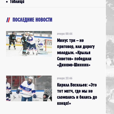
Таблица
ПОСЛЕДНИЕ НОВОСТИ
вчера 00:44
Минус три – не
приговор, или дорогу
молодым. «Крылья
Советов» победили
«Динамо-Шинник»
вчера 23:46
Кирилл Васильев: «Это
тот матч, где мы не
сломались и бились до
конца!»