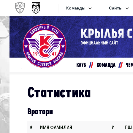
Команды
Сайты
Конференция «Запад»
Сайты
Дивизион Золотой
Академия Михайлова
Видеот
Алмаз
КЛУБ
КОМАНДА
ЧЕ
Хайлай
Динамо-Шинник
Текстов
Красная Армия
Статистика
Локо
Интерне
МХК Динамо СПб
Прилож
Вратари
МХК Динамо-М
МХК Спартак
#
ИМЯ ФАМИЛИЯ
И
ПШ
СКА-1946