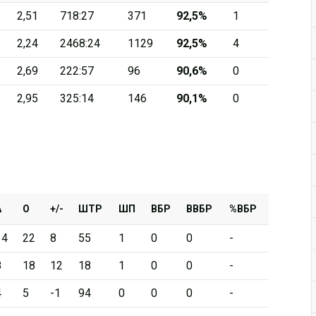
2,51
718:27
371
92,5%
1
Дивизион Серебряный
2,24
2468:24
1129
92,5%
4
АКМ-Новомосковск
2,69
222:57
96
90,6%
0
Красноярские Рыси
2,95
325:14
146
90,1%
0
Ладья
Локо-76
МХК Молот
Реактор
Сибирские Cнайперы
А
О
+/-
ШТР
ШП
ВБР
ВВБР
%ВБР
Снежные Барсы
14
22
8
55
1
0
0
-
Спутник Ал
8
18
12
18
1
0
0
-
Тюменский Легион
4
5
-1
94
0
0
0
-