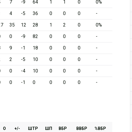
4
7
-9
64
1
1
0
0%
3
4
-5
36
0
0
0
-
27
35
12
28
1
2
0
0%
0
0
-9
82
0
0
0
-
8
9
-1
18
0
0
0
-
2
2
-5
10
0
0
0
-
0
0
-4
10
0
0
0
-
0
0
-1
0
0
0
0
-
О
+/-
ШТР
ШП
ВБР
ВВБР
%ВБР