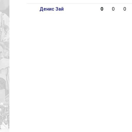
Денис Зай
0
0
0