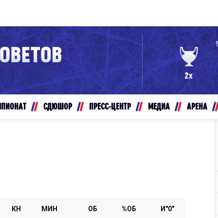
Конференция «Восток»
Дивизион Золотой
Авто
рансляции
Белые Медведи
МПИОНАТ
СДЮШОР
ПРЕСС-ЦЕНТР
МЕДИА
АРЕНА
ты
Ирбис
ые трансляции
Кузнецкие Медведи
Мамонты Югры
т-магазин
Омские Ястребы
ение МХЛ
Стальные Лисы
Толпар
КН
МИН
ОБ
%ОБ
И"0"
Чайка