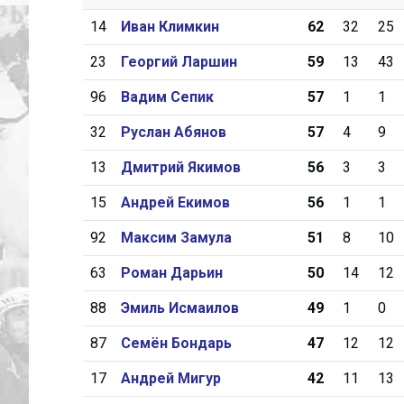
14
Иван Климкин
62
32
25
23
Георгий Ларшин
59
13
43
96
Вадим Сепик
57
1
1
32
Руслан Абянов
57
4
9
13
Дмитрий Якимов
56
3
3
15
Андрей Екимов
56
1
1
92
Максим Замула
51
8
10
63
Роман Дарьин
50
14
12
88
Эмиль Исмаилов
49
1
0
87
Семён Бондарь
47
12
12
17
Андрей Мигур
42
11
13