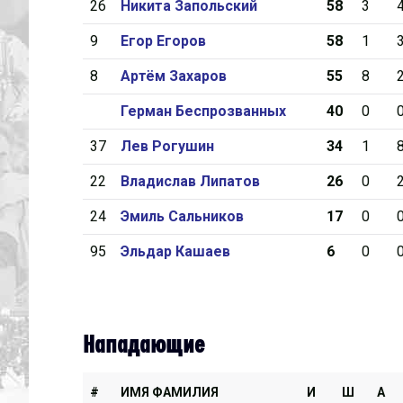
26
Никита Запольский
58
3
9
Егор Егоров
58
1
8
Артём Захаров
55
8
Герман Беспрозванных
40
0
37
Лев Рогушин
34
1
22
Владислав Липатов
26
0
24
Эмиль Сальников
17
0
95
Эльдар Кашаев
6
0
Нападающие
#
ИМЯ ФАМИЛИЯ
И
Ш
А