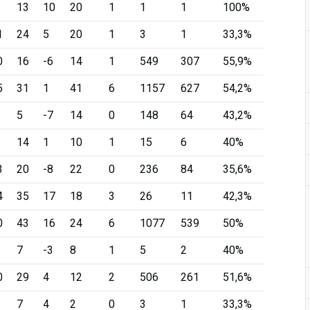
13
10
20
1
1
1
100%
1
24
5
20
1
3
1
33,3%
0
16
-6
14
1
549
307
55,9%
5
31
1
41
6
1157
627
54,2%
5
-7
14
0
148
64
43,2%
14
1
10
1
15
6
40%
3
20
-8
22
0
236
84
35,6%
4
35
17
18
3
26
11
42,3%
0
43
16
24
6
1077
539
50%
7
-3
8
1
5
2
40%
0
29
4
12
2
506
261
51,6%
7
4
2
0
3
1
33,3%