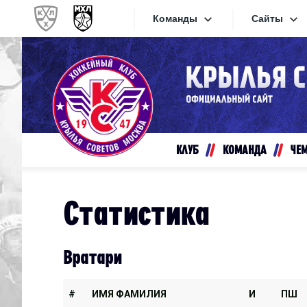
Команды
Сайты
Конференция «Запад»
Сайты
Дивизион Золотой
Академия Михайлова
Видеот
Алмаз
КЛУБ
КОМАНДА
ЧЕ
Хайлай
Динамо-Шинник
Текстов
Красная Армия
Статистика
Локо
Интерне
МХК Динамо СПб
Прилож
Вратари
МХК Динамо-М
МХК Спартак
#
ИМЯ ФАМИЛИЯ
И
ПШ
СКА-1946