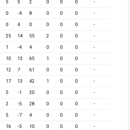
5
5
2
0
0
0
-
0
-4
8
0
0
0
-
0
4
0
0
0
0
-
25
14
55
2
0
0
-
1
-4
4
0
0
0
-
10
13
65
1
0
0
-
12
7
61
0
0
0
-
17
13
42
1
0
0
-
5
-1
20
0
0
0
-
2
-5
28
0
0
0
-
5
-7
4
0
0
0
-
16
-5
10
0
0
0
-