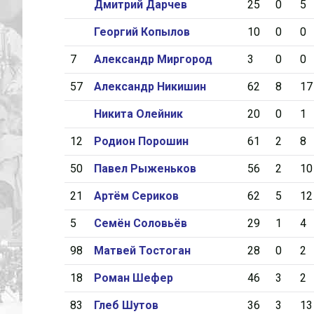
Дмитрий Дарчев
25
0
5
Георгий Копылов
10
0
0
7
Александр Миргород
3
0
0
57
Александр Никишин
62
8
17
Никита Олейник
20
0
1
12
Родион Порошин
61
2
8
50
Павел Рыженьков
56
2
10
21
Артём Сериков
62
5
12
5
Семён Соловьёв
29
1
4
98
Матвей Тостоган
28
0
2
18
Роман Шефер
46
3
2
83
Глеб Шутов
36
3
13