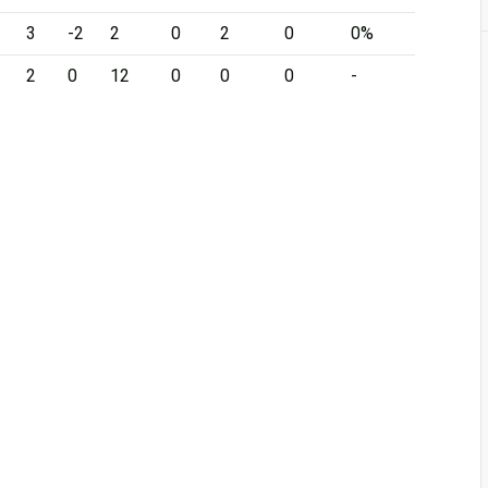
3
-2
2
0
2
0
0%
2
0
12
0
0
0
-