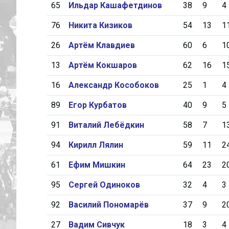
65
Ильдар Кашафетдинов
38
9
4
76
Никита Кизиков
54
13
1
26
Артём Клавдиев
60
6
1
13
Артём Кокшаров
62
16
1
16
Александр Кособоков
25
1
4
89
Егор Курбатов
40
9
5
91
Виталий Лебёдкин
58
7
1
94
Кирилл Лялин
59
11
2
61
Ефим Мишкин
64
23
2
95
Сергей Одиноков
32
4
3
92
Василий Пономарёв
37
9
2
27
Вадим Сивчук
18
3
4