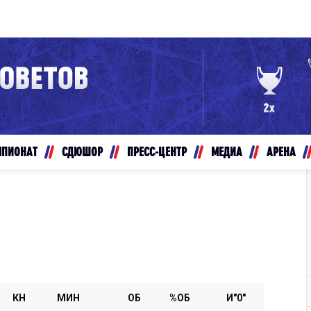
Конференция «Восток»
Дивизион Золотой
Авто
рансляции
Белые Медведи
МПИОНАТ
СДЮШОР
ПРЕСС-ЦЕНТР
МЕДИА
АРЕНА
ты
Ирбис
ые трансляции
Кузнецкие Медведи
Мамонты Югры
т-магазин
Омские Ястребы
ение МХЛ
Стальные Лисы
Толпар
КН
МИН
ОБ
%ОБ
И"0"
Чайка