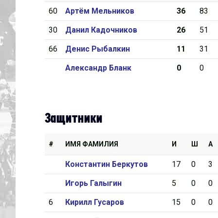
60
Артём Мельников
36
83
Дивизион Серебряный
30
Данил Кадочников
26
51
Академия СКА
66
Денис Рыбалкин
11
31
АКМ-Юниор
Александр Бланк
0
0
Амурские Тигры
Красная Машина-Юниор
Крылья Советов
Защитники
МХК Динамо-Карелия
МХК Спартак-МАХ
#
ИМЯ ФАМИЛИЯ
И
Ш
А
Сахалинские Акулы
Константин Беркутов
17
0
3
СМО МХК Атлант
Игорь Галыгин
5
0
0
Тайфун
6
Кирилл Гусаров
15
0
0
ХК Капитан