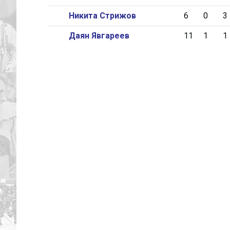
Никита Стрижов
6
0
3
Даян Явгареев
11
1
1