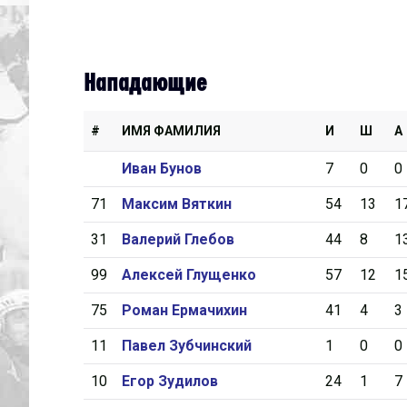
Нападающие
#
ИМЯ ФАМИЛИЯ
И
Ш
А
Иван Бунов
7
0
0
71
Максим Вяткин
54
13
1
31
Валерий Глебов
44
8
1
99
Алексей Глущенко
57
12
1
75
Роман Ермачихин
41
4
3
11
Павел Зубчинский
1
0
0
10
Егор Зудилов
24
1
7