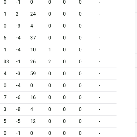
0
-1
0
0
0
0
-
1
2
24
0
0
0
-
0
-3
4
0
0
0
-
5
-4
37
0
0
0
-
1
-4
10
1
0
0
-
33
-1
26
2
0
0
-
4
-3
59
0
0
0
-
0
-4
0
0
0
0
-
7
-6
16
0
0
0
-
3
-8
4
0
0
0
-
5
-5
12
0
0
0
-
0
-1
0
0
0
0
-