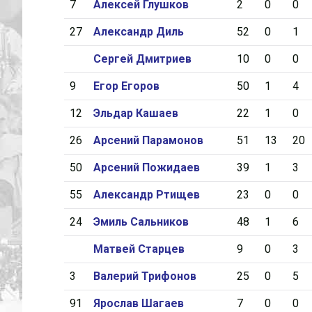
7
Алексей Глушков
2
0
0
27
Александр Диль
52
0
1
Сергей Дмитриев
10
0
0
9
Егор Егоров
50
1
4
12
Эльдар Кашаев
22
1
0
26
Арсений Парамонов
51
13
20
50
Арсений Пожидаев
39
1
3
55
Александр Ртищев
23
0
0
24
Эмиль Сальников
48
1
6
Матвей Старцев
9
0
3
3
Валерий Трифонов
25
0
5
91
Ярослав Шагаев
7
0
0