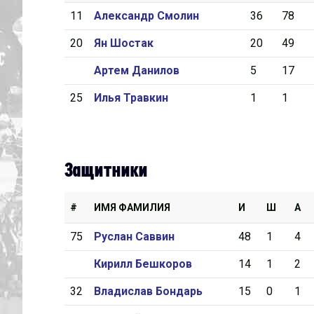
11
Александр Смолин
36
78
Дивизион Серебряный
20
Ян Шостак
20
49
Академия СКА
Артем Данилов
5
17
АКМ-Юниор
25
Илья Травкин
1
1
Амурские Тигры
Красная Машина-Юниор
Крылья Советов
Защитники
МХК Динамо-Карелия
МХК Спартак-МАХ
#
ИМЯ ФАМИЛИЯ
И
Ш
А
Сахалинские Акулы
75
Руслан Саввин
48
1
4
СМО МХК Атлант
Кирилл Бешкоров
14
1
2
Тайфун
32
Владислав Бондарь
15
0
1
ХК Капитан