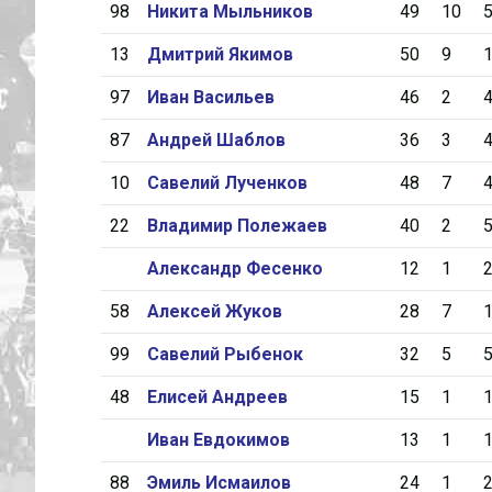
98
Никита Мыльников
49
10
13
Дмитрий Якимов
50
9
97
Иван Васильев
46
2
87
Андрей Шаблов
36
3
10
Савелий Лученков
48
7
22
Владимир Полежаев
40
2
Александр Фесенко
12
1
58
Алексей Жуков
28
7
99
Савелий Рыбенок
32
5
48
Елисей Андреев
15
1
Иван Евдокимов
13
1
88
Эмиль Исмаилов
24
1