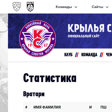
Команды
Сайты
Конференция «Запад»
Сайты
Дивизион Золотой
Академия Михайлова
Видеот
Алмаз
КЛУБ
КОМАНДА
ЧЕ
Хайлай
Динамо-Шинник
Текстов
Красная Армия
Статистика
Локо
Интерне
МХК Динамо СПб
Прилож
Вратари
МХК Динамо-М
МХК Спартак
#
ИМЯ ФАМИЛИЯ
И
ПШ
СКА-1946