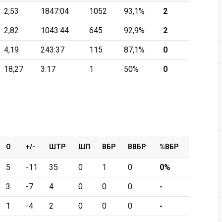
2,53
1847:04
1052
93,1%
2
Дивизион Серебряный
2,82
1043:44
645
92,9%
2
АКМ-Новомосковск
4,19
243:37
115
87,1%
0
Красноярские Рыси
18,27
3:17
1
50%
0
Ладья
Локо-76
МХК Молот
Реактор
Сибирские Cнайперы
О
+/-
ШТР
ШП
ВБР
ВВБР
%ВБР
Снежные Барсы
5
-11
35
0
1
0
0%
Спутник Ал
3
-7
4
0
0
0
-
Тюменский Легион
1
-4
2
0
0
0
-