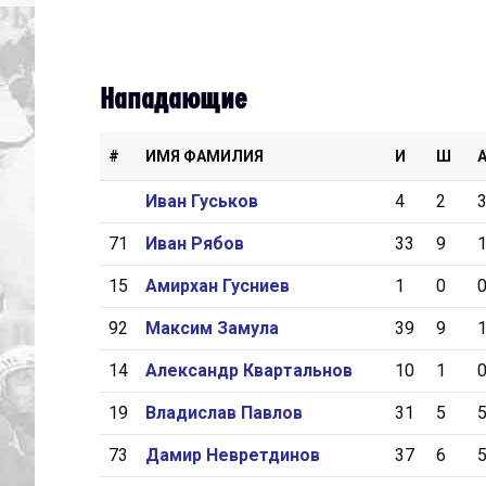
Нападающие
#
ИМЯ ФАМИЛИЯ
И
Ш
Иван Гуськов
4
2
71
Иван Рябов
33
9
15
Амирхан Гусниев
1
0
92
Максим Замула
39
9
14
Александр Квартальнов
10
1
19
Владислав Павлов
31
5
73
Дамир Невретдинов
37
6