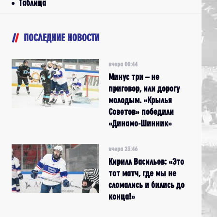
Таблица
ПОСЛЕДНИЕ НОВОСТИ
вчера 00:44
Минус три – не
приговор, или дорогу
молодым. «Крылья
Советов» победили
«Динамо-Шинник»
вчера 23:46
Кирилл Васильев: «Это
тот матч, где мы не
сломались и бились до
конца!»