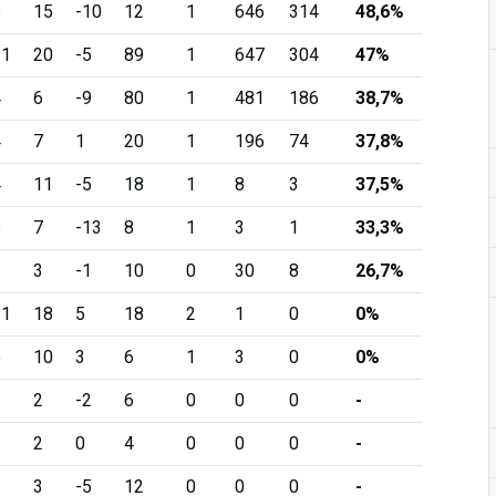
5
15
-10
12
1
646
314
48,6%
11
20
-5
89
1
647
304
47%
4
6
-9
80
1
481
186
38,7%
4
7
1
20
1
196
74
37,8%
4
11
-5
18
1
8
3
37,5%
5
7
-13
8
1
3
1
33,3%
2
3
-1
10
0
30
8
26,7%
11
18
5
18
2
1
0
0%
5
10
3
6
1
3
0
0%
1
2
-2
6
0
0
0
-
1
2
0
4
0
0
0
-
2
3
-5
12
0
0
0
-