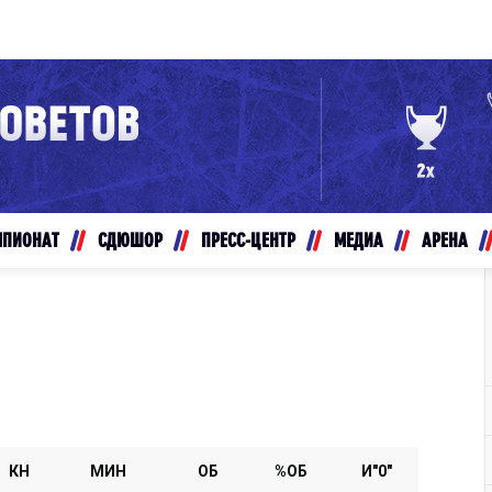
Конференция «Восток»
Дивизион Золотой
Авто
рансляции
Белые Медведи
МПИОНАТ
СДЮШОР
ПРЕСС-ЦЕНТР
МЕДИА
АРЕНА
ты
Ирбис
ые трансляции
Кузнецкие Медведи
Мамонты Югры
т-магазин
Омские Ястребы
ение МХЛ
Стальные Лисы
Толпар
КН
МИН
ОБ
%ОБ
И"0"
Чайка