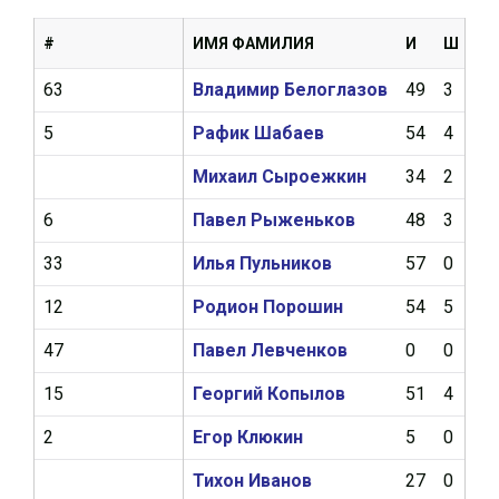
#
ИМЯ ФАМИЛИЯ
И
Ш
А
63
Владимир Белоглазов
49
3
8
5
Рафик Шабаев
54
4
8
Михаил Сыроежкин
34
2
5
6
Павел Рыженьков
48
3
6
33
Илья Пульников
57
0
5
12
Родион Порошин
54
5
5
47
Павел Левченков
0
0
0
15
Георгий Копылов
51
4
11
2
Егор Клюкин
5
0
0
Тихон Иванов
27
0
0