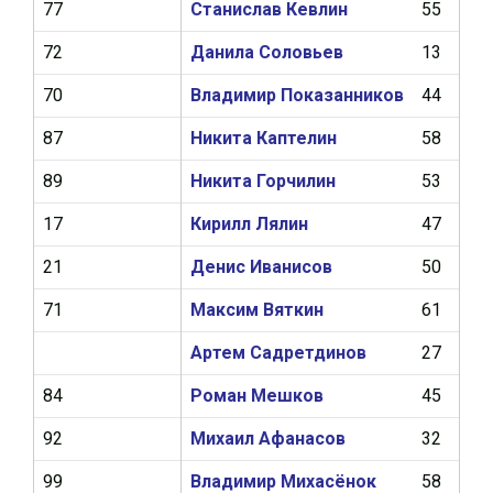
77
Станислав Кевлин
55
9
72
Данила Соловьев
13
0
70
Владимир Показанников
44
8
87
Никита Каптелин
58
17
89
Никита Горчилин
53
10
17
Кирилл Лялин
47
11
21
Денис Иванисов
50
0
71
Максим Вяткин
61
9
Артем Садретдинов
27
9
84
Роман Мешков
45
12
92
Михаил Афанасов
32
4
99
Владимир Михасёнок
58
18