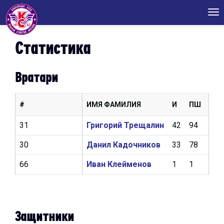
Tog
nav
Статистика
Вратари
#
ИМЯ ФАМИЛИЯ
И
ПШ
КН
31
Григорий Трещалин
42
94
2,5
30
Данил Кадочников
33
78
2,8
66
Иван Клейменов
1
1
4,5
Защитники