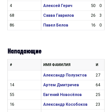
4
Алексей Герич
50
0
5
68
Савва Гаврилов
26
3
4
86
Павел Белов
16
0
1
Нападающие
#
ИМЯ ФАМИЛИЯ
И
Ш
Александр Полуэктов
27
9
14
Артем Дмитричев
64
17
55
Евгений Новосёлов
25
3
16
Александр Кособоков
23
1