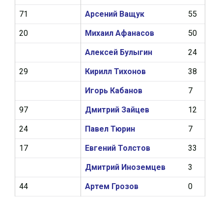
71
Арсений Ващук
55
2
20
Михаил Афанасов
50
6
Алексей Булыгин
24
0
29
Кирилл Тихонов
38
1
Игорь Кабанов
7
0
97
Дмитрий Зайцев
12
1
24
Павел Тюрин
7
0
17
Евгений Толстов
33
1
Дмитрий Иноземцев
3
0
44
Артем Грозов
0
0