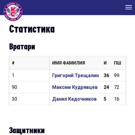
Tog
nav
Статистика
Вратари
#
ИМЯ ФАМИЛИЯ
И
ПШ
КН
1
Григорий Трещалин
36
99
3,1
90
Максим Кудрявцев
24
72
3,5
30
Данил Кадочников
5
16
3,6
Защитники