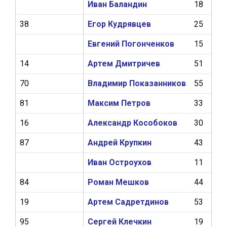
Иван Баландин
18
1
38
Егор Кудрявцев
25
5
Евгений Погонченков
15
0
14
Артем Дмитричев
51
7
70
Владимир Показанников
55
5
81
Максим Петров
33
1
16
Александр Кособоков
30
1
87
Андрей Крупкин
43
6
Иван Остроухов
11
2
84
Роман Мешков
44
9
19
Артем Садретдинов
53
17
95
Сергей Клечкин
19
0