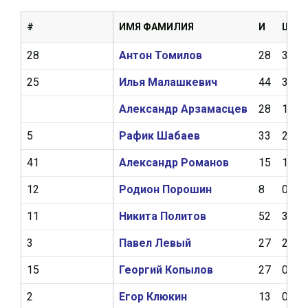
#
ИМЯ ФАМИЛИЯ
И
Ш
28
Антон Томилов
28
3
25
Илья Малашкевич
44
3
Александр Арзамасцев
28
1
5
Рафик Шабаев
33
2
41
Александр Романов
15
1
12
Родион Порошин
8
0
11
Никита Политов
52
3
3
Павел Левый
27
2
15
Георгий Копылов
27
0
2
Егор Клюкин
13
0