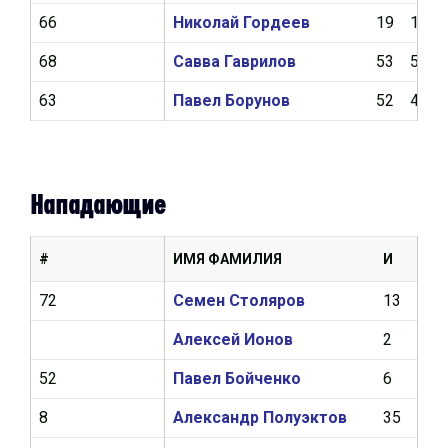
66
Николай Гордеев
19
1
68
Савва Гаврилов
53
5
63
Павел Борунов
52
4
Нападающие
#
ИМЯ ФАМИЛИЯ
И
Ш
72
Семен Столяров
13
0
Алексей Ионов
2
0
52
Павел Бойченко
6
0
8
Александр Полуэктов
35
18