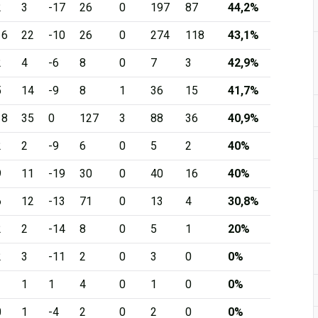
2
3
-17
26
0
197
87
44,2%
16
22
-10
26
0
274
118
43,1%
2
4
-6
8
0
7
3
42,9%
5
14
-9
8
1
36
15
41,7%
18
35
0
127
3
88
36
40,9%
2
2
-9
6
0
5
2
40%
9
11
-19
30
0
40
16
40%
6
12
-13
71
0
13
4
30,8%
2
2
-14
8
0
5
1
20%
2
3
-11
2
0
3
0
0%
1
1
1
4
0
1
0
0%
0
1
-4
2
0
2
0
0%