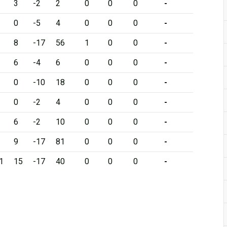
3
-2
2
0
0
0
-
0
-5
4
0
0
0
-
8
-17
56
1
0
0
-
6
-4
6
0
0
0
-
0
-10
18
0
0
0
-
0
-2
4
0
0
0
-
6
-2
10
0
0
0
-
9
-17
81
0
0
0
-
1
15
-17
40
0
0
0
-