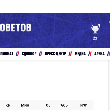
Конференция «Восток»
Дивизион Золотой
Авто
рансляции
Белые Медведи
МПИОНАТ
СДЮШОР
ПРЕСС-ЦЕНТР
МЕДИА
АРЕНА
ты
Ирбис
ые трансляции
Кузнецкие Медведи
Мамонты Югры
т-магазин
Омские Ястребы
ение МХЛ
Стальные Лисы
Толпар
КН
МИН
ОБ
%ОБ
И"0"
Чайка