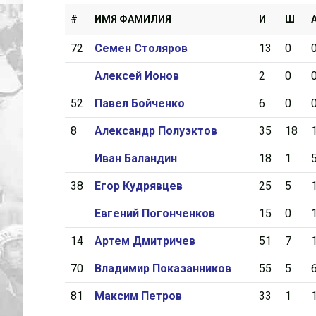
#
ИМЯ ФАМИЛИЯ
И
Ш
72
Семен Столяров
13
0
Алексей Ионов
2
0
52
Павел Бойченко
6
0
8
Александр Полуэктов
35
18
Иван Баландин
18
1
38
Егор Кудрявцев
25
5
Евгений Погонченков
15
0
14
Артем Дмитричев
51
7
70
Владимир Показанников
55
5
81
Максим Петров
33
1