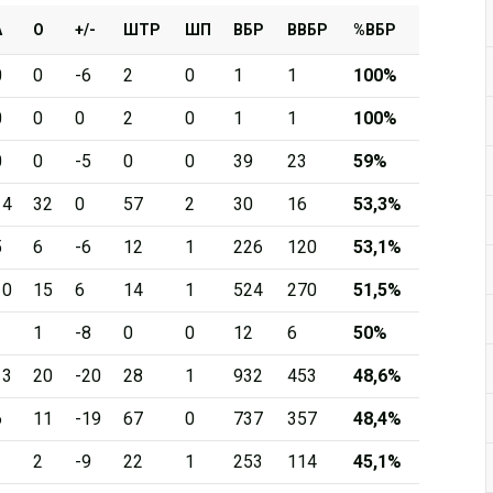
А
О
+/-
ШТР
ШП
ВБР
ВВБР
%ВБР
0
0
-6
2
0
1
1
100%
0
0
0
2
0
1
1
100%
0
0
-5
0
0
39
23
59%
14
32
0
57
2
30
16
53,3%
5
6
-6
12
1
226
120
53,1%
10
15
6
14
1
524
270
51,5%
1
1
-8
0
0
12
6
50%
13
20
-20
28
1
932
453
48,6%
6
11
-19
67
0
737
357
48,4%
1
2
-9
22
1
253
114
45,1%