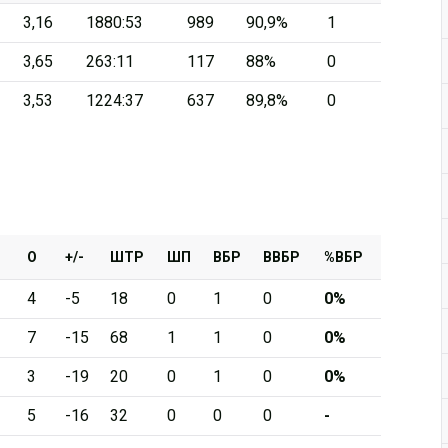
3,16
1880:53
989
90,9%
1
Дивизион Серебряный
3,65
263:11
117
88%
0
АКМ-Новомосковск
3,53
1224:37
637
89,8%
0
Красноярские Рыси
Ладья
Локо-76
МХК Молот
Реактор
О
+/-
ШТР
ШП
ВБР
ВВБР
%ВБР
Сибирские Cнайперы
4
-5
18
0
1
0
0%
Снежные Барсы
7
-15
68
1
1
0
0%
Спутник Ал
3
-19
20
0
1
0
0%
Тюменский Легион
5
-16
32
0
0
0
-