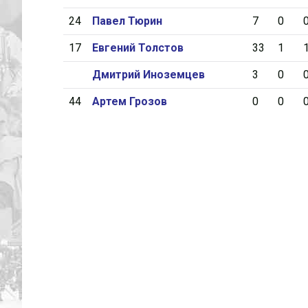
24
Павел Тюрин
7
0
17
Евгений Толстов
33
1
Дмитрий Иноземцев
3
0
44
Артем Грозов
0
0