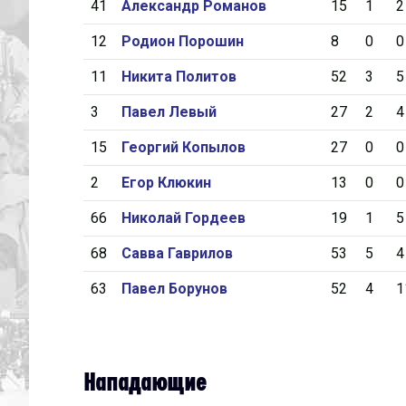
41
Александр Романов
15
1
2
12
Родион Порошин
8
0
0
11
Никита Политов
52
3
5
3
Павел Левый
27
2
4
15
Георгий Копылов
27
0
0
2
Егор Клюкин
13
0
0
66
Николай Гордеев
19
1
5
68
Савва Гаврилов
53
5
4
63
Павел Борунов
52
4
1
Нападающие