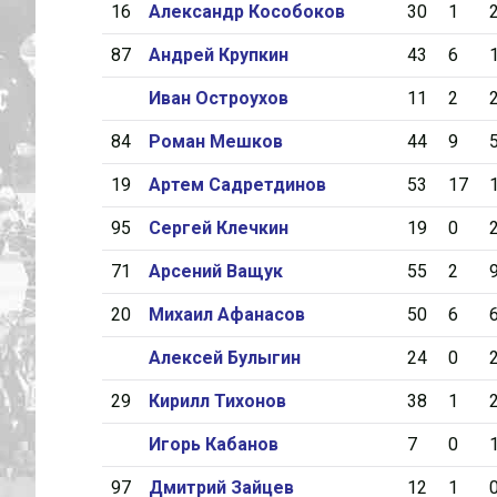
16
Александр Кособоков
30
1
87
Андрей Крупкин
43
6
Иван Остроухов
11
2
84
Роман Мешков
44
9
19
Артем Садретдинов
53
17
95
Сергей Клечкин
19
0
71
Арсений Ващук
55
2
20
Михаил Афанасов
50
6
Алексей Булыгин
24
0
29
Кирилл Тихонов
38
1
Игорь Кабанов
7
0
97
Дмитрий Зайцев
12
1