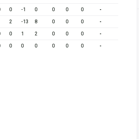
0
0
-1
0
0
0
0
-
1
2
-13
8
0
0
0
-
0
0
1
2
0
0
0
-
0
0
0
0
0
0
0
-