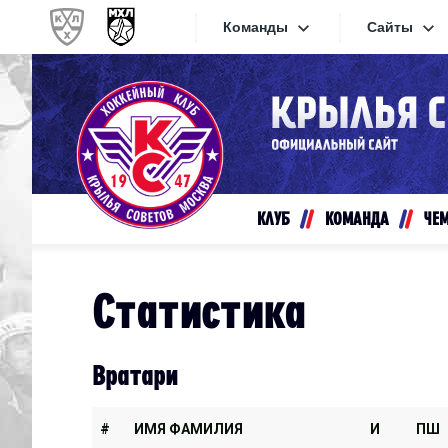
Команды
Сайты
Конференция «Запад»
Сайты
Дивизион Золотой
Академия Михайлова
Видеот
Алмаз
КЛУБ
КОМАНДА
ЧЕ
Хайлай
Динамо-Шинник
Текстов
Красная Армия
Статистика
Локо
Интерне
МХК Динамо СПб
Прилож
Вратари
МХК Динамо-М
МХК Спартак
#
ИМЯ ФАМИЛИЯ
И
ПШ
СКА-1946