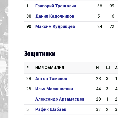
1
Григорий Трещалин
36
99
Дивизион Серебряный
30
Данил Кадочников
5
16
Академия СКА
90
Максим Кудрявцев
24
72
АКМ-Юниор
Амурские Тигры
Красная Машина-Юниор
Защитники
Крылья Советов
МХК Динамо-Карелия
#
ИМЯ ФАМИЛИЯ
И
Ш
А
МХК Спартак-МАХ
28
Антон Томилов
28
3
1
Сахалинские Акулы
25
Илья Малашкевич
44
3
4
СМО МХК Атлант
Александр Арзамасцев
28
1
2
Тайфун
5
Рафик Шабаев
33
2
3
ХК Капитан