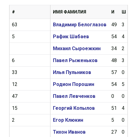
#
ИМЯ ФАМИЛИЯ
И
Ш
А
63
Владимир Белоглазов
49
3
8
5
Рафик Шабаев
54
4
8
Михаил Сыроежкин
34
2
5
6
Павел Рыженьков
48
3
6
33
Илья Пульников
57
0
5
12
Родион Порошин
54
5
5
47
Павел Левченков
0
0
0
15
Георгий Копылов
51
4
11
2
Егор Клюкин
5
0
0
Тихон Иванов
27
0
0