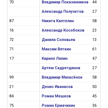
70
Владимир Показанников
44
8
Александр Полуэктов
27
9
87
Никита Каптелин
58
17
16
Александр Кособоков
23
1
72
Данила Соловьев
13
0
71
Максим Вяткин
61
9
17
Кирилл Лялин
47
11
Артем Садретдинов
27
9
99
Владимир Михасёнок
58
18
21
Денис Иванисов
50
0
84
Роман Мешков
45
12
75
Роман Ермачихин
36
2