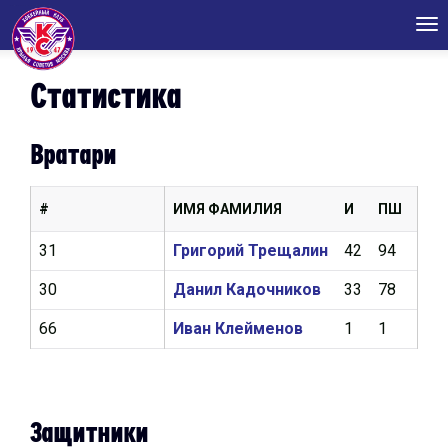
Tog
nav
Статистика
Вратари
#
ИМЯ ФАМИЛИЯ
И
ПШ
КН
31
Григорий Трещалин
42
94
2,5
30
Данил Кадочников
33
78
2,8
66
Иван Клейменов
1
1
4,5
Защитники