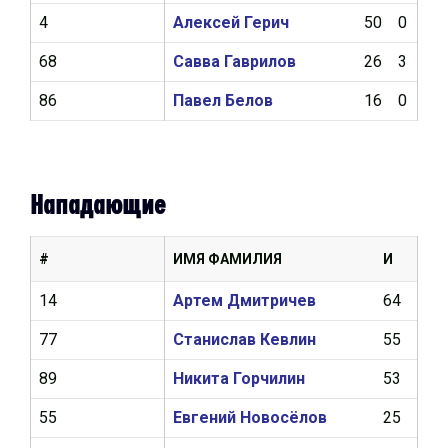
4
Алексей Герич
50
0
5
68
Савва Гаврилов
26
3
4
86
Павел Белов
16
0
1
Нападающие
#
ИМЯ ФАМИЛИЯ
И
Ш
14
Артем Дмитричев
64
17
77
Станислав Кевлин
55
9
89
Никита Горчилин
53
10
55
Евгений Новосёлов
25
3