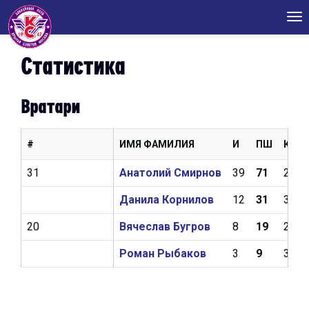
Tog
nav
Статистика
Вратари
#
ИМЯ ФАМИЛИЯ
И
ПШ
КН
31
Анатолий Смирнов
39
71
2,03
Данила Корнилов
12
31
3,09
20
Вячеслав Бугров
8
19
2,67
Роман Рыбаков
3
9
3,45