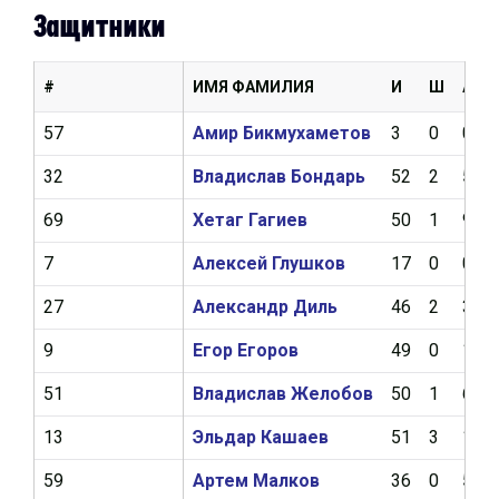
Защитники
#
ИМЯ ФАМИЛИЯ
И
Ш
А
57
Амир Бикмухаметов
3
0
0
32
Владислав Бондарь
52
2
5
69
Хетаг Гагиев
50
1
9
7
Алексей Глушков
17
0
0
27
Александр Диль
46
2
3
9
Егор Егоров
49
0
11
51
Владислав Желобов
50
1
6
13
Эльдар Кашаев
51
3
10
59
Артем Малков
36
0
5