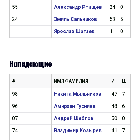
55
Александр Ртищев
24
0
0
24
Эмиль Сальников
53
5
10
Ярослав Шагаев
1
0
0
Нападающие
#
ИМЯ ФАМИЛИЯ
И
Ш
А
98
Никита Мыльников
47
7
18
96
Амирхан Гусниев
48
6
11
87
Андрей Шаблов
50
8
11
74
Владимир Козырев
41
7
7