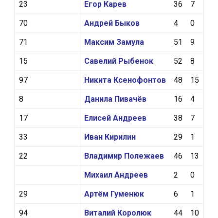
23
Егор Карев
36
7
0
70
Андрей Быков
4
0
0
71
Максим Замула
51
9
18
15
Савелий Рыбенок
52
8
10
97
Никита Ксенофонтов
48
15
12
8
Данила Пивачёв
16
4
1
17
Елисей Андреев
38
7
7
33
Иван Кирилин
29
1
7
22
Владимир Полежаев
46
13
5
Михаил Андреев
2
0
0
29
Артём Гуменюк
6
1
2
94
Виталий Королюк
44
10
4