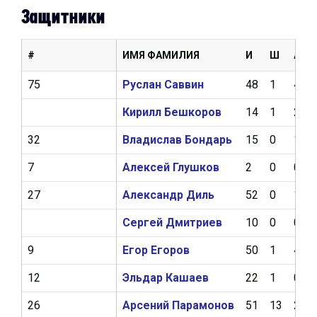
Защитники
#
ИМЯ ФАМИЛИЯ
И
Ш
А
75
Руслан Саввин
48
1
4
Кирилл Бешкоров
14
1
2
32
Владислав Бондарь
15
0
1
7
Алексей Глушков
2
0
0
27
Александр Диль
52
0
1
Сергей Дмитриев
10
0
0
9
Егор Егоров
50
1
4
12
Эльдар Кашаев
22
1
0
26
Арсений Парамонов
51
13
20