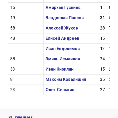
15
Амирхан Гусниев
1
0
19
Владислав Павлов
31
5
58
Алексей Жуков
28
7
48
Елисей Андреев
15
1
Иван Евдокимов
13
1
88
Эмиль Исмаилов
24
1
33
Иван Кирилин
15
2
8
Максим Ковалишин
35
5
23
Олег Сенькин
27
1