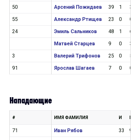
50
Арсений Пожидаев
39
1
3
55
Александр Ртищев
23
0
0
24
Эмиль Сальников
48
1
6
Матвей Старцев
9
0
3
3
Валерий Трифонов
25
0
5
91
Ярослав Шагаев
7
0
0
Нападающие
#
ИМЯ ФАМИЛИЯ
И
Ш
71
Иван Рябов
33
9