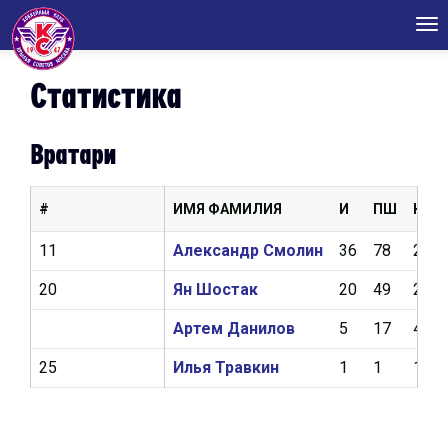
Tog
nav
Статистика
Вратари
#
ИМЯ ФАМИЛИЯ
И
ПШ
КН
11
Александр Смолин
36
78
2,53
20
Ян Шостак
20
49
2,82
Артем Данилов
5
17
4,19
25
Илья Травкин
1
1
18,2