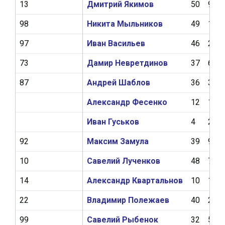
13
Дмитрий Якимов
50
9
98
Никита Мыльников
49
10
97
Иван Васильев
46
2
73
Дамир Невретдинов
37
6
87
Андрей Шаблов
36
3
Александр Фесенко
12
1
Иван Гуськов
4
2
92
Максим Замула
39
9
10
Савелий Лученков
48
7
14
Александр Квартальнов
10
1
22
Владимир Полежаев
40
2
99
Савелий Рыбенок
32
5