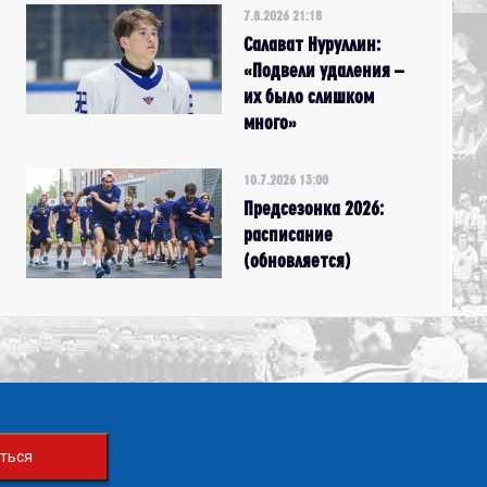
7.8.2026 21:18
Салават Нуруллин:
«Подвели удаления –
их было слишком
много»
10.7.2026 13:00
Предсезонка 2026:
расписание
(обновляется)
ться