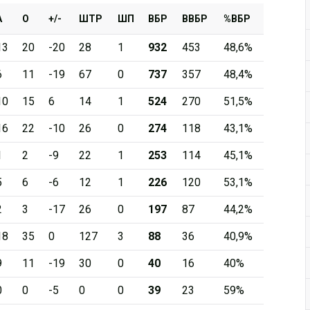
А
О
+/-
ШТР
ШП
ВБР
ВВБР
%ВБР
13
20
-20
28
1
932
453
48,6%
6
11
-19
67
0
737
357
48,4%
10
15
6
14
1
524
270
51,5%
16
22
-10
26
0
274
118
43,1%
1
2
-9
22
1
253
114
45,1%
5
6
-6
12
1
226
120
53,1%
2
3
-17
26
0
197
87
44,2%
18
35
0
127
3
88
36
40,9%
9
11
-19
30
0
40
16
40%
0
0
-5
0
0
39
23
59%