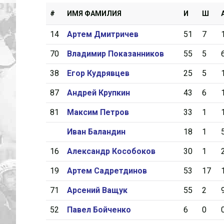
#
ИМЯ ФАМИЛИЯ
И
Ш
14
Артем Дмитричев
51
7
70
Владимир Показанников
55
5
38
Егор Кудрявцев
25
5
87
Андрей Крупкин
43
6
81
Максим Петров
33
1
Иван Баландин
18
1
16
Александр Кособоков
30
1
19
Артем Садретдинов
53
17
71
Арсений Ващук
55
2
52
Павел Бойченко
6
0