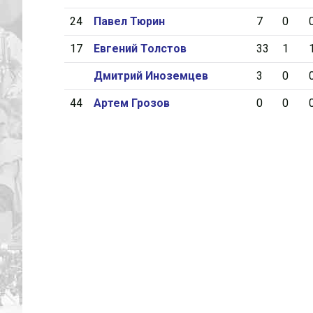
24
Павел Тюрин
7
0
17
Евгений Толстов
33
1
Дмитрий Иноземцев
3
0
44
Артем Грозов
0
0