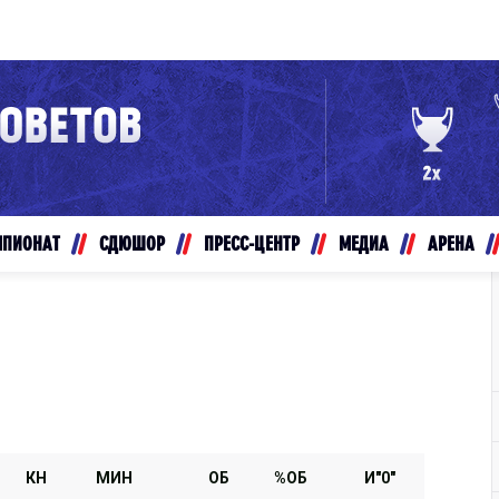
Конференция «Восток»
Дивизион Золотой
Авто
рансляции
Белые Медведи
МПИОНАТ
СДЮШОР
ПРЕСС-ЦЕНТР
МЕДИА
АРЕНА
ты
Ирбис
ые трансляции
Кузнецкие Медведи
Мамонты Югры
т-магазин
Омские Ястребы
ение МХЛ
Стальные Лисы
Толпар
КН
МИН
ОБ
%ОБ
И"0"
Чайка