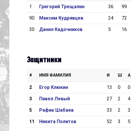
1
Григорий Трещалин
36
99
Дивизион Серебряный
90
Максим Кудрявцев
24
72
Академия СКА
30
Данил Кадочников
5
16
АКМ-Юниор
Амурские Тигры
Красная Машина-Юниор
Защитники
Крылья Советов
МХК Динамо-Карелия
#
ИМЯ ФАМИЛИЯ
И
Ш
А
МХК Спартак-МАХ
2
Егор Клюкин
13
0
0
Сахалинские Акулы
3
Павел Левый
27
2
4
СМО МХК Атлант
5
Рафик Шабаев
33
2
3
Тайфун
11
Никита Политов
52
3
5
ХК Капитан