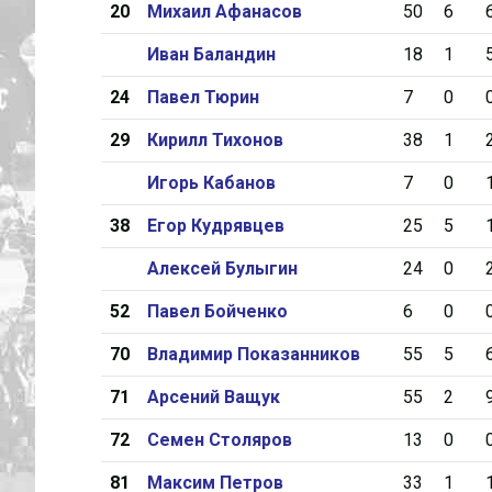
20
Михаил Афанасов
50
6
Иван Баландин
18
1
24
Павел Тюрин
7
0
29
Кирилл Тихонов
38
1
Игорь Кабанов
7
0
38
Егор Кудрявцев
25
5
Алексей Булыгин
24
0
52
Павел Бойченко
6
0
70
Владимир Показанников
55
5
71
Арсений Ващук
55
2
72
Семен Столяров
13
0
81
Максим Петров
33
1