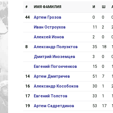
#
ИМЯ ФАМИЛИЯ
И
Ш
44
Артем Грозов
0
0
Иван Остроухов
11
2
Алексей Ионов
2
0
8
Александр Полуэктов
35
18
Дмитрий Иноземцев
3
0
Евгений Погонченков
15
0
14
Артем Дмитричев
51
7
16
Александр Кособоков
30
1
17
Евгений Толстов
33
1
19
Артем Садретдинов
53
17