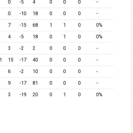
0
-5
4
0
0
0
-
0
-10
18
0
0
0
-
7
-15
68
1
1
0
0%
4
-5
18
0
1
0
0%
3
-2
2
0
0
0
-
1
15
-17
40
0
0
0
-
6
-2
10
0
0
0
-
9
-17
81
0
0
0
-
3
-19
20
0
1
0
0%