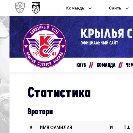
Команды
Сайты
Конференция «Запад»
Сайты
Дивизион Золотой
Академия Михайлова
Видеот
Алмаз
КЛУБ
КОМАНДА
ЧЕ
Хайлай
Динамо-Шинник
Текстов
Красная Армия
Статистика
Локо
Интерне
МХК Динамо СПб
Прилож
Вратари
МХК Динамо-М
МХК Спартак
#
ИМЯ ФАМИЛИЯ
И
ПШ
СКА-1946