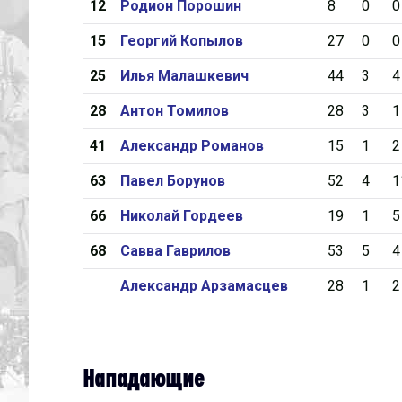
12
Родион Порошин
8
0
0
15
Георгий Копылов
27
0
0
25
Илья Малашкевич
44
3
4
28
Антон Томилов
28
3
1
41
Александр Романов
15
1
2
63
Павел Борунов
52
4
1
66
Николай Гордеев
19
1
5
68
Савва Гаврилов
53
5
4
Александр Арзамасцев
28
1
2
Нападающие