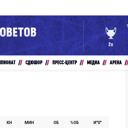
Конференция «Восток»
Дивизион Золотой
Авто
рансляции
Белые Медведи
МПИОНАТ
СДЮШОР
ПРЕСС-ЦЕНТР
МЕДИА
АРЕНА
ты
Ирбис
ые трансляции
Кузнецкие Медведи
Мамонты Югры
т-магазин
Омские Ястребы
ение МХЛ
Стальные Лисы
Толпар
КН
МИН
ОБ
%ОБ
И"0"
Чайка