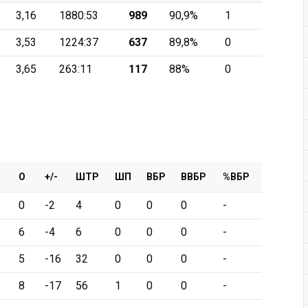
3,16
1880:53
989
90,9%
1
Дивизион Серебряный
3,53
1224:37
637
89,8%
0
АКМ-Новомосковск
3,65
263:11
117
88%
0
Красноярские Рыси
Ладья
Локо-76
МХК Молот
Реактор
О
+/-
ШТР
ШП
ВБР
ВВБР
%ВБР
Сибирские Cнайперы
0
-2
4
0
0
0
-
Снежные Барсы
6
-4
6
0
0
0
-
Спутник Ал
5
-16
32
0
0
0
-
Тюменский Легион
8
-17
56
1
0
0
-