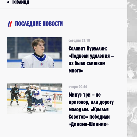
Таблица
ПОСЛЕДНИЕ НОВОСТИ
сегодня 21:18
Салават Нуруллин:
«Подвели удаления –
их было слишком
много»
вчера 00:44
Минус три – не
приговор, или дорогу
молодым. «Крылья
Советов» победили
«Динамо-Шинник»