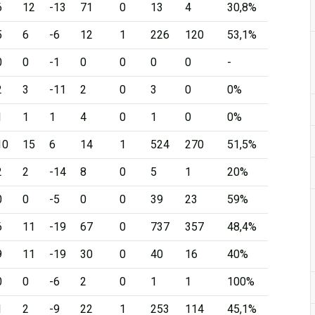
6
12
-13
71
0
13
4
30,8%
5
6
-6
12
1
226
120
53,1%
0
0
-1
0
0
0
0
-
2
3
-11
2
0
3
0
0%
1
1
1
4
0
1
0
0%
10
15
6
14
1
524
270
51,5%
2
2
-14
8
0
5
1
20%
0
0
-5
0
0
39
23
59%
6
11
-19
67
0
737
357
48,4%
9
11
-19
30
0
40
16
40%
0
0
-6
2
0
1
1
100%
1
2
-9
22
1
253
114
45,1%