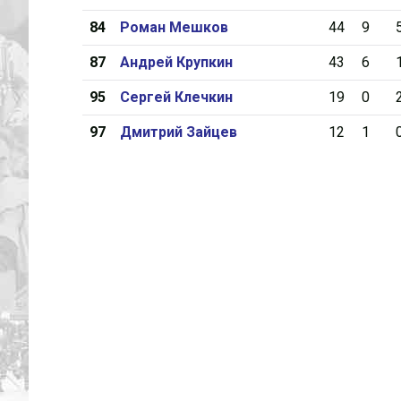
84
Роман Мешков
44
9
87
Андрей Крупкин
43
6
95
Сергей Клечкин
19
0
97
Дмитрий Зайцев
12
1