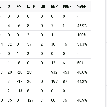
А
О
+/-
ШТР
ШП
ВБР
ВВБР
%ВБР
0
0
0
0
0
0
0
-
2
4
-6
8
0
7
3
42,9%
0
0
0
2
0
1
1
100%
14
32
0
57
2
30
16
53,3%
0
0
1
2
0
0
0
-
1
1
-8
0
0
12
6
50%
13
20
-20
28
1
932
453
48,6%
2
3
-17
26
0
197
87
44,2%
1
2
-13
8
0
0
0
-
18
35
0
127
3
88
36
40,9%