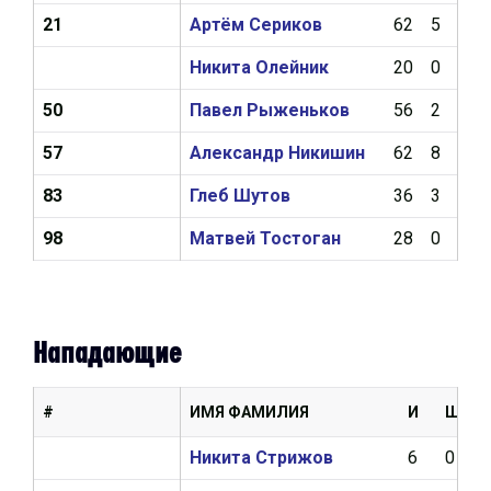
21
Артём Сериков
62
5
12
Никита Олейник
20
0
1
50
Павел Рыженьков
56
2
10
57
Александр Никишин
62
8
17
83
Глеб Шутов
36
3
13
98
Матвей Тостоган
28
0
2
Нападающие
#
ИМЯ ФАМИЛИЯ
И
Ш
Никита Стрижов
6
0