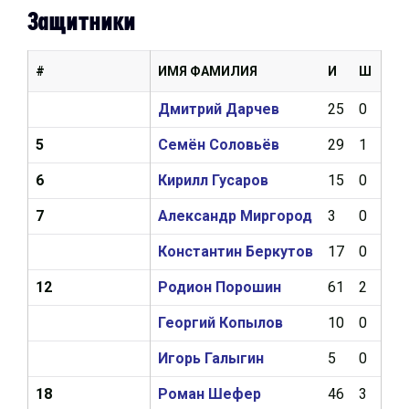
Защитники
#
ИМЯ ФАМИЛИЯ
И
Ш
А
Дмитрий Дарчев
25
0
5
5
Семён Соловьёв
29
1
4
6
Кирилл Гусаров
15
0
0
7
Александр Миргород
3
0
0
Константин Беркутов
17
0
3
12
Родион Порошин
61
2
8
Георгий Копылов
10
0
0
Игорь Галыгин
5
0
0
18
Роман Шефер
46
3
2