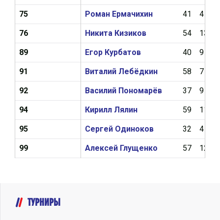
75
Роман Ермачихин
41
4
76
Никита Кизиков
54
13
89
Егор Курбатов
40
9
91
Виталий Лебёдкин
58
7
92
Василий Пономарёв
37
9
94
Кирилл Лялин
59
11
95
Сергей Одиноков
32
4
99
Алексей Глущенко
57
12
ТУРНИРЫ