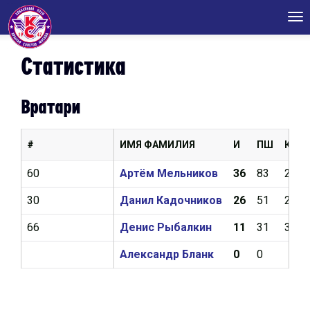
Tog
nav
Статистика
Вратари
#
ИМЯ ФАМИЛИЯ
И
ПШ
КН
60
Артём Мельников
36
83
2,43
30
Данил Кадочников
26
51
2,44
66
Денис Рыбалкин
11
31
3,23
Александр Бланк
0
0