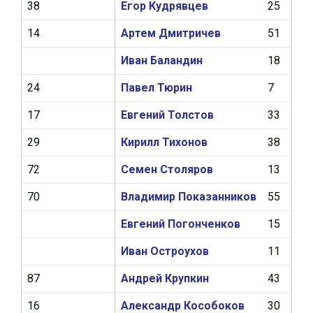
38
Егор Кудрявцев
25
5
14
Артем Дмитричев
51
7
Иван Баландин
18
1
24
Павел Тюрин
7
0
17
Евгений Толстов
33
1
29
Кирилл Тихонов
38
1
72
Семен Столяров
13
0
70
Владимир Показанников
55
5
Евгений Погонченков
15
0
Иван Остроухов
11
2
87
Андрей Крупкин
43
6
16
Александр Кособоков
30
1