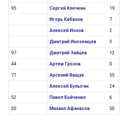
95
Сергей Клечкин
19
0
Игорь Кабанов
7
0
Алексей Ионов
2
0
Дмитрий Иноземцев
3
0
97
Дмитрий Зайцев
12
1
44
Артем Грозов
0
0
71
Арсений Ващук
55
2
Алексей Булыгин
24
0
52
Павел Бойченко
6
0
20
Михаил Афанасов
50
6