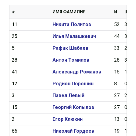
#
ИМЯ ФАМИЛИЯ
И
Ш
11
Никита Политов
52
3
25
Илья Малашкевич
44
3
5
Рафик Шабаев
33
2
28
Антон Томилов
28
3
41
Александр Романов
15
1
12
Родион Порошин
8
0
3
Павел Левый
27
2
15
Георгий Копылов
27
0
2
Егор Клюкин
13
0
66
Николай Гордеев
19
1