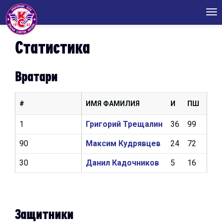
Tog
nav
Статистика
Вратари
#
ИМЯ ФАМИЛИЯ
И
ПШ
КН
1
Григорий Трещалин
36
99
3,1
90
Максим Кудрявцев
24
72
3,5
30
Данил Кадочников
5
16
3,6
Защитники