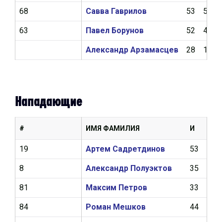
68
Савва Гаврилов
53
5
63
Павел Борунов
52
4
Александр Арзамасцев
28
1
Нападающие
#
ИМЯ ФАМИЛИЯ
И
Ш
19
Артем Садретдинов
53
17
8
Александр Полуэктов
35
18
81
Максим Петров
33
1
84
Роман Мешков
44
9