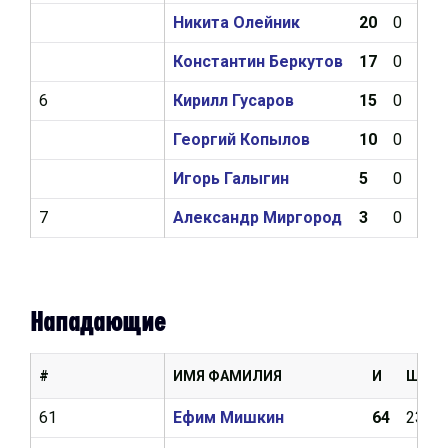
Никита Олейник
20
0
1
Константин Беркутов
17
0
3
6
Кирилл Гусаров
15
0
0
Георгий Копылов
10
0
0
Игорь Галыгин
5
0
0
7
Александр Миргород
3
0
0
Нападающие
#
ИМЯ ФАМИЛИЯ
И
Ш
61
Ефим Мишкин
64
23