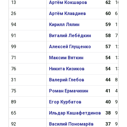
13
Артём Кокшаров
62
16
26
Артём Клавдиев
60
6
94
Кирилл Лялин
59
11
91
Виталий Лебёдкин
58
7
99
Алексей Глущенко
57
12
71
Максим Вяткин
54
13
76
Никита Кизиков
54
13
31
Валерий Глебов
44
8
75
Роман Ермачихин
41
4
89
Егор Курбатов
40
9
65
Ильдар Кашафетдинов
38
9
92
Василий Пономарёв
37
9