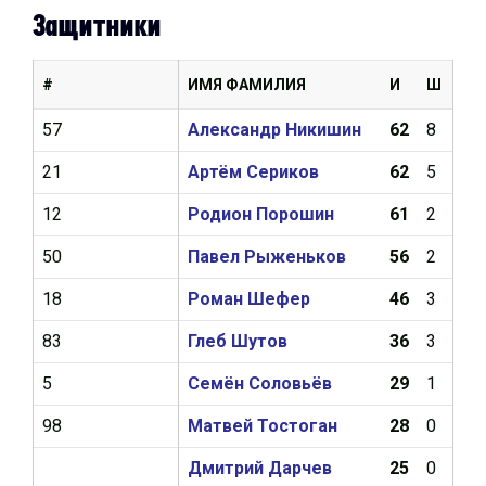
Защитники
#
ИМЯ ФАМИЛИЯ
И
Ш
А
57
Александр Никишин
62
8
17
21
Артём Сериков
62
5
12
12
Родион Порошин
61
2
8
50
Павел Рыженьков
56
2
10
18
Роман Шефер
46
3
2
83
Глеб Шутов
36
3
13
5
Семён Соловьёв
29
1
4
98
Матвей Тостоган
28
0
2
Дмитрий Дарчев
25
0
5