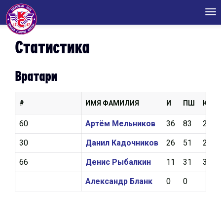
Tog
nav
Статистика
Вратари
#
ИМЯ ФАМИЛИЯ
И
ПШ
КН
60
Артём Мельников
36
83
2,43
30
Данил Кадочников
26
51
2,44
66
Денис Рыбалкин
11
31
3,23
Александр Бланк
0
0