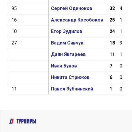
95
Сергей Одиноков
32
4
16
Александр Кособоков
25
1
10
Егор Зудилов
24
1
27
Вадим Сивчук
18
3
Даян Явгареев
11
1
Иван Бунов
7
0
Никита Стрижов
6
0
11
Павел Зубчинский
1
0
ТУРНИРЫ