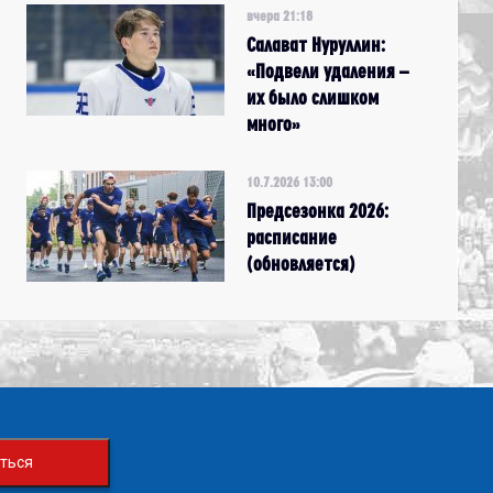
вчера 21:18
Салават Нуруллин:
«Подвели удаления –
их было слишком
много»
10.7.2026 13:00
Предсезонка 2026:
расписание
(обновляется)
ться