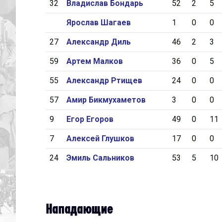
32
Владислав Бондарь
52
2
5
Ярослав Шагаев
1
0
0
27
Александр Диль
46
2
3
59
Артем Малков
36
0
5
55
Александр Ртищев
24
0
0
57
Амир Бикмухаметов
3
0
0
9
Егор Егоров
49
0
11
7
Алексей Глушков
17
0
0
24
Эмиль Сальников
53
5
10
Нападающие