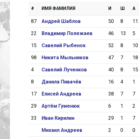
#
ИМЯ ФАМИЛИЯ
И
Ш
А
87
Андрей Шаблов
50
8
11
22
Владимир Полежаев
46
13
5
15
Савелий Рыбенок
52
8
10
98
Никита Мыльников
47
7
18
4
Савелий Лученков
40
8
15
8
Данила Пивачёв
16
4
1
17
Елисей Андреев
38
7
7
29
Артём Гуменюк
6
1
2
33
Иван Кирилин
29
1
7
Михаил Андреев
2
0
0