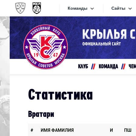
Команды
Сайты
Конференция «Запад»
Сайты
Дивизион Золотой
Академия Михайлова
Видеот
Алмаз
КЛУБ
КОМАНДА
ЧЕ
Хайлай
Динамо-Шинник
Текстов
Красная Армия
Статистика
Локо
Интерне
МХК Динамо СПб
Прилож
Вратари
МХК Динамо-М
МХК Спартак
#
ИМЯ ФАМИЛИЯ
И
ПШ
СКА-1946