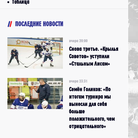
Таблица
ПОСЛЕДНИЕ НОВОСТИ
вчера 20:00
Снова третье. «Крылья
Советов» уступили
«Стальным Лисам»
вчера 23:31
Семён Голиков: «По
итогам турнира мы
вынесли для себя
больше
положительного, чем
отрицательного»