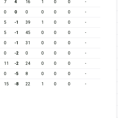
7
4
16
1
0
0
-
0
0
0
0
0
0
-
5
-1
39
1
0
0
-
5
-1
45
0
0
0
-
0
-1
31
0
0
0
-
0
-2
0
0
0
0
-
11
-2
24
0
0
0
-
0
-5
8
0
0
0
-
15
-8
22
1
0
0
-