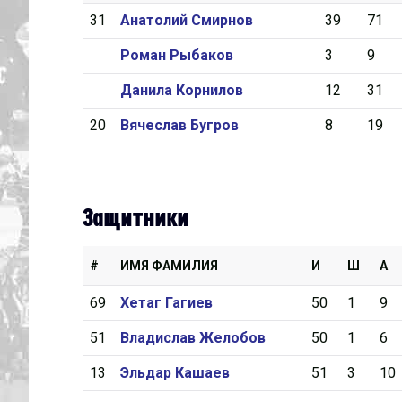
31
Анатолий Смирнов
39
71
Дивизион Серебряный
Роман Рыбаков
3
9
Академия СКА
Данила Корнилов
12
31
АКМ-Юниор
20
Вячеслав Бугров
8
19
Амурские Тигры
Красная Машина-Юниор
Крылья Советов
Защитники
МХК Динамо-Карелия
МХК Спартак-МАХ
#
ИМЯ ФАМИЛИЯ
И
Ш
А
Сахалинские Акулы
69
Хетаг Гагиев
50
1
9
СМО МХК Атлант
51
Владислав Желобов
50
1
6
Тайфун
13
Эльдар Кашаев
51
3
10
ХК Капитан