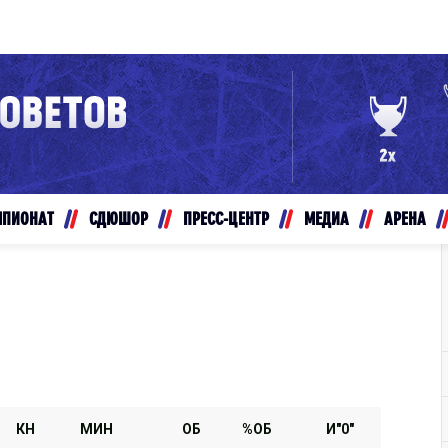
Конференция «Восток»
Дивизион Золотой
Авто
рансляции
Белые Медведи
МПИОНАТ
СДЮШОР
ПРЕСС-ЦЕНТР
МЕДИА
АРЕНА
ты
Ирбис
ые трансляции
Кузнецкие Медведи
Мамонты Югры
т-магазин
Омские Ястребы
ение МХЛ
Стальные Лисы
Толпар
КН
МИН
ОБ
%ОБ
И"0"
Чайка