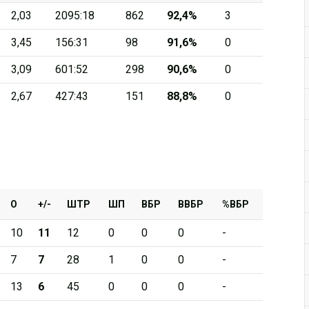
2,03
2095:18
862
92,4%
3
Дивизион Серебряный
3,45
156:31
98
91,6%
0
АКМ-Новомосковск
3,09
601:52
298
90,6%
0
Красноярские Рыси
2,67
427:43
151
88,8%
0
Ладья
Локо-76
МХК Молот
Реактор
Сибирские Cнайперы
О
+/-
ШТР
ШП
ВБР
ВВБР
%ВБР
Снежные Барсы
10
11
12
0
0
0
-
Спутник Ал
7
7
28
1
0
0
-
Тюменский Легион
13
6
45
0
0
0
-