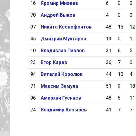
16
Яромир Михеев
6
0
0
70
Андрей Быков
4
0
0
97
Никита Ксенофонтов
48
15
12
45
Дмитрий Мухтаров
13
0
1
10
Владислав Павлов
31
6
5
23
Егор Карев
36
7
0
94
Виталий Королюк
44
10
4
71
Максим Замула
51
9
18
96
Амирхан Гусниев
48
6
11
74
Владимир Козырев
41
7
7