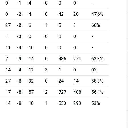
0
-1
4
0
0
0
-
0
-2
4
0
42
20
47,6%
27
-2
6
1
5
3
60%
1
-2
0
0
0
0
-
11
-3
10
0
0
0
-
7
-4
14
0
435
271
62,3%
14
-4
12
3
1
0
0%
27
-6
32
0
24
14
58,3%
17
-8
57
2
727
408
56,1%
14
-9
18
1
553
293
53%