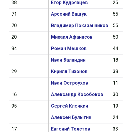
38
Егор Кудрявцев
25
5
71
Арсений Ващук
55
2
70
Владимир Показанников
55
5
20
Михаил Афанасов
50
6
84
Роман Мешков
44
9
Иван Баландин
18
1
29
Кирилл Тихонов
38
1
Иван Остроухов
11
2
16
Александр Кособоков
30
1
95
Сергей Клечкин
19
0
Алексей Булыгин
24
0
17
Евгений Толстов
33
1