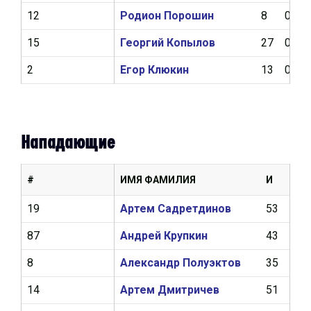
12
Родион Порошин
8
0
15
Георгий Копылов
27
0
2
Егор Клюкин
13
0
Нападающие
#
ИМЯ ФАМИЛИЯ
И
Ш
19
Артем Садретдинов
53
17
87
Андрей Крупкин
43
6
8
Александр Полуэктов
35
18
14
Артем Дмитричев
51
7