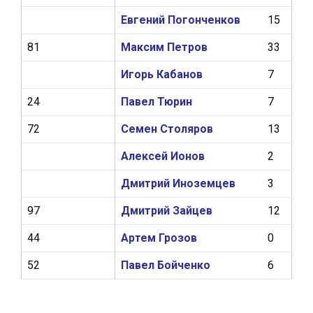
Евгений Погонченков
15
0
81
Максим Петров
33
1
Игорь Кабанов
7
0
24
Павел Тюрин
7
0
72
Семен Столяров
13
0
Алексей Ионов
2
0
Дмитрий Иноземцев
3
0
97
Дмитрий Зайцев
12
1
44
Артем Грозов
0
0
52
Павел Бойченко
6
0