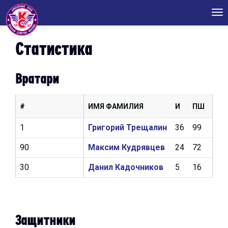
Tog
nav
Статистика
Вратари
#
ИМЯ ФАМИЛИЯ
И
ПШ
КН
1
Григорий Трещалин
36
99
3,1
90
Максим Кудрявцев
24
72
3,5
30
Данил Кадочников
5
16
3,6
Защитники