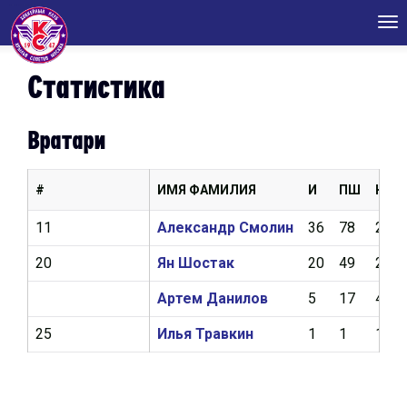
Tog
nav
Статистика
Вратари
#
ИМЯ ФАМИЛИЯ
И
ПШ
КН
11
Александр Смолин
36
78
2,53
20
Ян Шостак
20
49
2,82
Артем Данилов
5
17
4,19
25
Илья Травкин
1
1
18,2