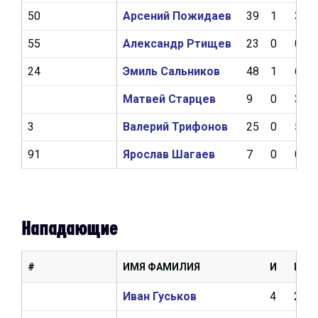
50
Арсений Пожидаев
39
1
3
55
Александр Ртищев
23
0
0
24
Эмиль Сальников
48
1
6
Матвей Старцев
9
0
3
3
Валерий Трифонов
25
0
5
91
Ярослав Шагаев
7
0
0
Нападающие
#
ИМЯ ФАМИЛИЯ
И
Ш
Иван Гуськов
4
2