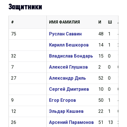
Защитники
#
ИМЯ ФАМИЛИЯ
И
Ш
А
75
Руслан Саввин
48
1
4
Кирилл Бешкоров
14
1
2
32
Владислав Бондарь
15
0
1
7
Алексей Глушков
2
0
0
27
Александр Диль
52
0
1
Сергей Дмитриев
10
0
0
9
Егор Егоров
50
1
4
12
Эльдар Кашаев
22
1
0
26
Арсений Парамонов
51
13
20