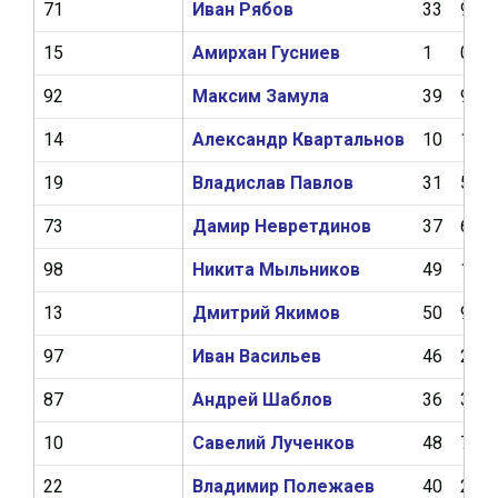
71
Иван Рябов
33
9
15
Амирхан Гусниев
1
0
92
Максим Замула
39
9
14
Александр Квартальнов
10
1
19
Владислав Павлов
31
5
73
Дамир Невретдинов
37
6
98
Никита Мыльников
49
10
13
Дмитрий Якимов
50
9
97
Иван Васильев
46
2
87
Андрей Шаблов
36
3
10
Савелий Лученков
48
7
22
Владимир Полежаев
40
2