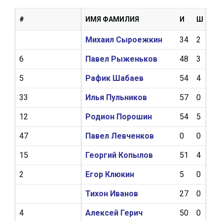
#
ИМЯ ФАМИЛИЯ
И
Ш
А
Михаил Сыроежкин
34
2
5
6
Павел Рыженьков
48
3
6
5
Рафик Шабаев
54
4
8
33
Илья Пульников
57
0
5
12
Родион Порошин
54
5
5
47
Павел Левченков
0
0
0
15
Георгий Копылов
51
4
11
2
Егор Клюкин
5
0
0
Тихон Иванов
27
0
0
4
Алексей Герич
50
0
5