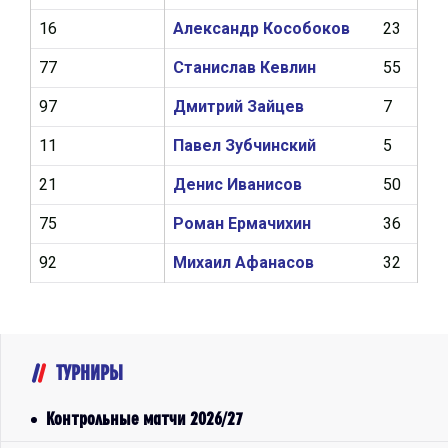
16
Александр Кособоков
23
1
77
Станислав Кевлин
55
9
97
Дмитрий Зайцев
7
0
11
Павел Зубчинский
5
0
21
Денис Иванисов
50
0
75
Роман Ермачихин
36
2
92
Михаил Афанасов
32
4
ТУРНИРЫ
Контрольные матчи 2026/27