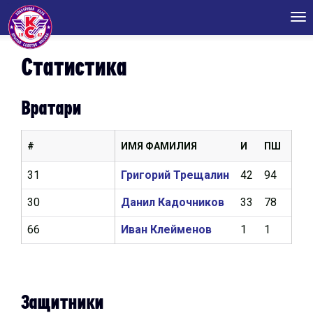
Tog
nav
Статистика
Вратари
#
ИМЯ ФАМИЛИЯ
И
ПШ
КН
31
Григорий Трещалин
42
94
2,5
30
Данил Кадочников
33
78
2,8
66
Иван Клейменов
1
1
4,5
Защитники