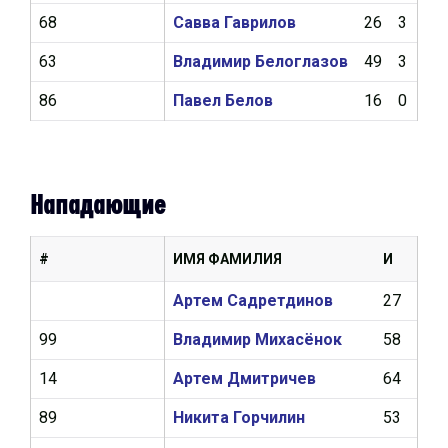
68
Савва Гаврилов
26
3
4
63
Владимир Белоглазов
49
3
8
86
Павел Белов
16
0
1
Нападающие
#
ИМЯ ФАМИЛИЯ
И
Ш
Артем Садретдинов
27
9
99
Владимир Михасёнок
58
18
14
Артем Дмитричев
64
17
89
Никита Горчилин
53
10