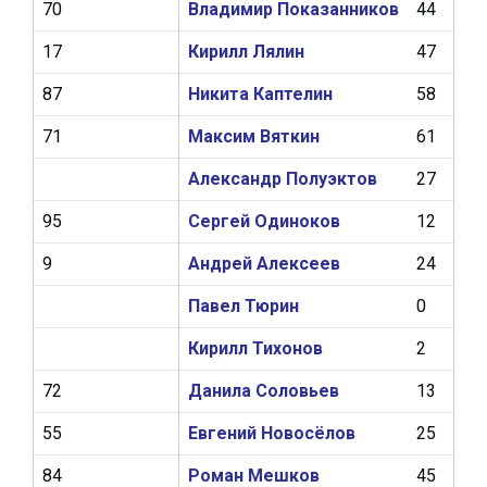
70
Владимир Показанников
44
8
17
Кирилл Лялин
47
11
87
Никита Каптелин
58
17
71
Максим Вяткин
61
9
Александр Полуэктов
27
9
95
Сергей Одиноков
12
1
9
Андрей Алексеев
24
4
Павел Тюрин
0
0
Кирилл Тихонов
2
0
72
Данила Соловьев
13
0
55
Евгений Новосёлов
25
3
84
Роман Мешков
45
12