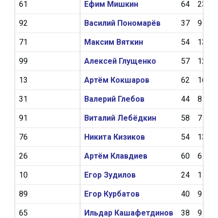
61
Ефим Мишкин
64
23
92
Василий Пономарёв
37
9
71
Максим Вяткин
54
13
99
Алексей Глущенко
57
12
13
Артём Кокшаров
62
16
31
Валерий Глебов
44
8
91
Виталий Лебёдкин
58
7
76
Никита Кизиков
54
13
26
Артём Клавдиев
60
6
10
Егор Зудилов
24
1
89
Егор Курбатов
40
9
65
Ильдар Кашафетдинов
38
9