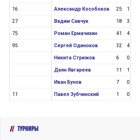
16
Александр Кособоков
25
1
27
Вадим Сивчук
18
3
75
Роман Ермачихин
41
4
95
Сергей Одиноков
32
4
Никита Стрижов
6
0
Даян Явгареев
11
1
Иван Бунов
7
0
11
Павел Зубчинский
1
0
ТУРНИРЫ