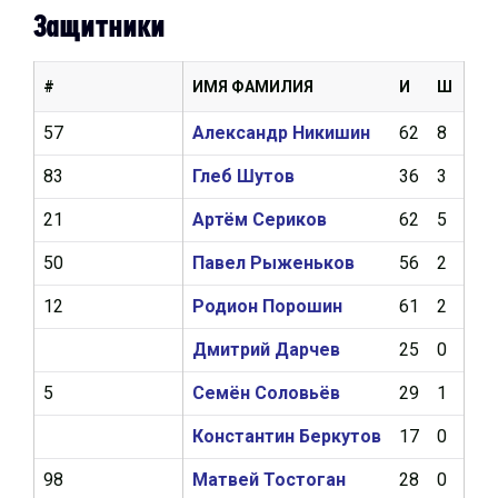
Защитники
#
ИМЯ ФАМИЛИЯ
И
Ш
А
57
Александр Никишин
62
8
17
83
Глеб Шутов
36
3
13
21
Артём Сериков
62
5
12
50
Павел Рыженьков
56
2
10
12
Родион Порошин
61
2
8
Дмитрий Дарчев
25
0
5
5
Семён Соловьёв
29
1
4
Константин Беркутов
17
0
3
98
Матвей Тостоган
28
0
2