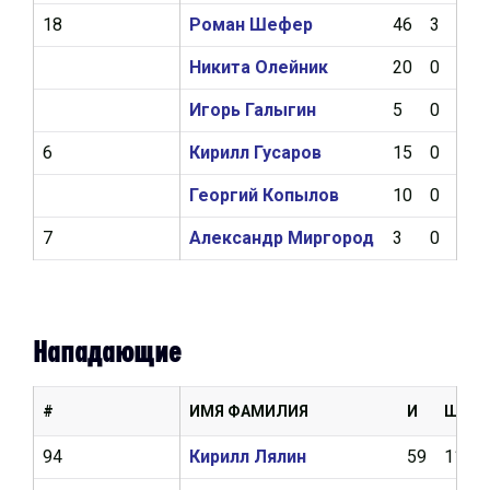
18
Роман Шефер
46
3
2
Никита Олейник
20
0
1
Игорь Галыгин
5
0
0
6
Кирилл Гусаров
15
0
0
Георгий Копылов
10
0
0
7
Александр Миргород
3
0
0
Нападающие
#
ИМЯ ФАМИЛИЯ
И
Ш
94
Кирилл Лялин
59
11