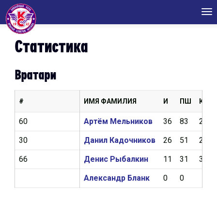
Tog
nav
Статистика
Вратари
#
ИМЯ ФАМИЛИЯ
И
ПШ
КН
60
Артём Мельников
36
83
2,43
30
Данил Кадочников
26
51
2,44
66
Денис Рыбалкин
11
31
3,23
Александр Бланк
0
0