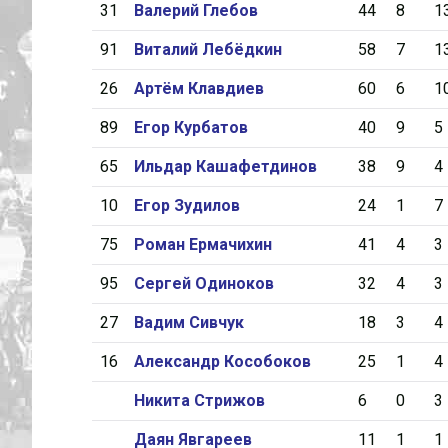
31
Валерий Глебов
44
8
1
91
Виталий Лебёдкин
58
7
1
26
Артём Клавдиев
60
6
1
89
Егор Курбатов
40
9
5
65
Ильдар Кашафетдинов
38
9
4
10
Егор Зудилов
24
1
7
75
Роман Ермачихин
41
4
3
95
Сергей Одиноков
32
4
3
27
Вадим Сивчук
18
3
4
16
Александр Кособоков
25
1
4
Никита Стрижов
6
0
3
Даян Явгареев
11
1
1