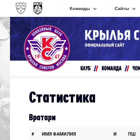
Команды
Сайты
Конференция «Запад»
Сайты
Дивизион Золотой
Академия Михайлова
Видеот
Алмаз
КЛУБ
КОМАНДА
ЧЕ
Хайлай
Динамо-Шинник
Текстов
Красная Армия
Статистика
Локо
Интерне
МХК Динамо СПб
Прилож
Вратари
МХК Динамо-М
МХК Спартак
#
ИМЯ ФАМИЛИЯ
И
ПШ
СКА-1946