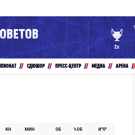
Конференция «Восток»
Дивизион Золотой
Авто
рансляции
Белые Медведи
МПИОНАТ
СДЮШОР
ПРЕСС-ЦЕНТР
МЕДИА
АРЕНА
ты
Ирбис
ые трансляции
Кузнецкие Медведи
Мамонты Югры
т-магазин
Омские Ястребы
ение МХЛ
Стальные Лисы
Толпар
КН
МИН
ОБ
%ОБ
И"0"
Чайка