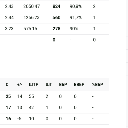
2,43
2050:47
824
90,8%
2
Дивизион Серебряный
2,44
1256:23
560
91,7%
1
АКМ-Новомосковск
3,23
575:15
278
90%
1
Красноярские Рыси
0
-
0
Ладья
Локо-76
МХК Молот
Реактор
Сибирские Cнайперы
О
+/-
ШТР
ШП
ВБР
ВВБР
%ВБР
Снежные Барсы
25
14
55
2
0
0
-
Спутник Ал
17
13
42
1
0
0
-
Тюменский Легион
16
-5
10
0
0
0
-