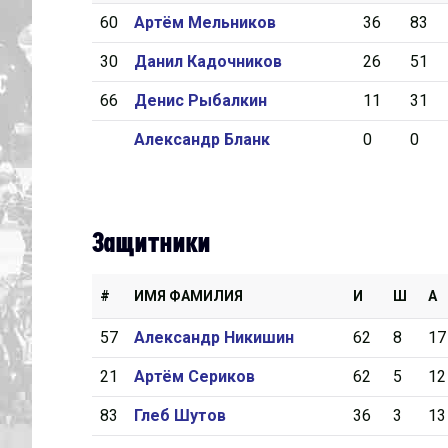
60
Артём Мельников
36
83
Дивизион Серебряный
30
Данил Кадочников
26
51
Академия СКА
66
Денис Рыбалкин
11
31
АКМ-Юниор
Александр Бланк
0
0
Амурские Тигры
Красная Машина-Юниор
Крылья Советов
Защитники
МХК Динамо-Карелия
МХК Спартак-МАХ
#
ИМЯ ФАМИЛИЯ
И
Ш
А
Сахалинские Акулы
57
Александр Никишин
62
8
17
СМО МХК Атлант
21
Артём Сериков
62
5
12
Тайфун
83
Глеб Шутов
36
3
13
ХК Капитан