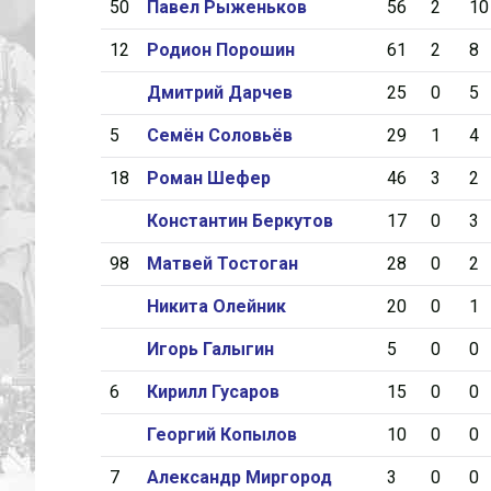
50
Павел Рыженьков
56
2
10
12
Родион Порошин
61
2
8
Дмитрий Дарчев
25
0
5
5
Семён Соловьёв
29
1
4
18
Роман Шефер
46
3
2
Константин Беркутов
17
0
3
98
Матвей Тостоган
28
0
2
Никита Олейник
20
0
1
Игорь Галыгин
5
0
0
6
Кирилл Гусаров
15
0
0
Георгий Копылов
10
0
0
7
Александр Миргород
3
0
0