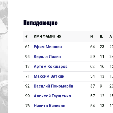
Нападающие
#
ИМЯ ФАМИЛИЯ
И
Ш
А
61
Ефим Мишкин
64
23
2
94
Кирилл Лялин
59
11
2
13
Артём Кокшаров
62
16
1
71
Максим Вяткин
54
13
1
92
Василий Пономарёв
37
9
2
99
Алексей Глущенко
57
12
1
76
Никита Кизиков
54
13
1