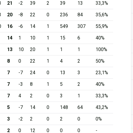
3
21
-2
39
2
39
13
33,3%
3
20
-8
22
0
236
84
35,6%
0
16
-6
14
1
549
307
55,9%
14
1
10
1
15
6
40%
13
10
20
1
1
1
100%
8
0
22
1
4
2
50%
7
-7
24
0
13
3
23,1%
7
-3
8
1
5
2
40%
7
4
2
0
3
1
33,3%
5
-7
14
0
148
64
43,2%
3
-2
2
0
2
0
0%
2
0
12
0
0
0
-