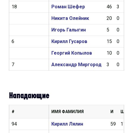
18
Роман Шефер
46
3
2
Никита Олейник
20
0
1
Игорь Галыгин
5
0
0
6
Кирилл Гусаров
15
0
0
Георгий Копылов
10
0
0
7
Александр Миргород
3
0
0
Нападающие
#
ИМЯ ФАМИЛИЯ
И
Ш
94
Кирилл Лялин
59
11