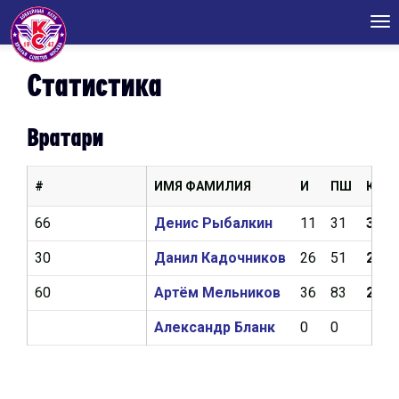
Tog
nav
Статистика
Вратари
#
ИМЯ ФАМИЛИЯ
И
ПШ
КН
66
Денис Рыбалкин
11
31
3,23
30
Данил Кадочников
26
51
2,44
60
Артём Мельников
36
83
2,43
Александр Бланк
0
0