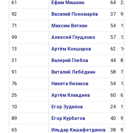
61
Ефим Мишкин
64
23
92
Василий Пономарёв
37
9
71
Максим Вяткин
54
13
99
Алексей Глущенко
57
12
13
Артём Кокшаров
62
16
31
Валерий Глебов
44
8
91
Виталий Лебёдкин
58
7
76
Никита Кизиков
54
13
26
Артём Клавдиев
60
6
10
Егор Зудилов
24
1
89
Егор Курбатов
40
9
65
Ильдар Кашафетдинов
38
9