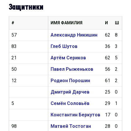
Защитники
#
ИМЯ ФАМИЛИЯ
И
Ш
А
57
Александр Никишин
62
8
17
83
Глеб Шутов
36
3
13
21
Артём Сериков
62
5
12
50
Павел Рыженьков
56
2
10
12
Родион Порошин
61
2
8
Дмитрий Дарчев
25
0
5
5
Семён Соловьёв
29
1
4
Константин Беркутов
17
0
3
98
Матвей Тостоган
28
0
2