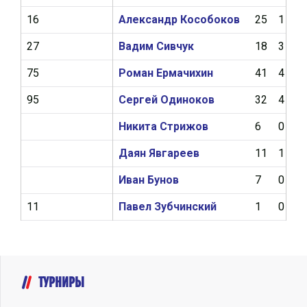
16
Александр Кособоков
25
1
27
Вадим Сивчук
18
3
75
Роман Ермачихин
41
4
95
Сергей Одиноков
32
4
Никита Стрижов
6
0
Даян Явгареев
11
1
Иван Бунов
7
0
11
Павел Зубчинский
1
0
ТУРНИРЫ