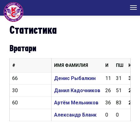
Tog
nav
Статистика
Вратари
#
ИМЯ ФАМИЛИЯ
И
ПШ
КН
66
Денис Рыбалкин
11
31
3,23
30
Данил Кадочников
26
51
2,44
60
Артём Мельников
36
83
2,43
Александр Бланк
0
0