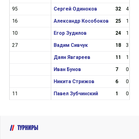
95
Сергей Одиноков
32
4
16
Александр Кособоков
25
1
10
Егор Зудилов
24
1
27
Вадим Сивчук
18
3
Даян Явгареев
11
1
Иван Бунов
7
0
Никита Стрижов
6
0
11
Павел Зубчинский
1
0
ТУРНИРЫ