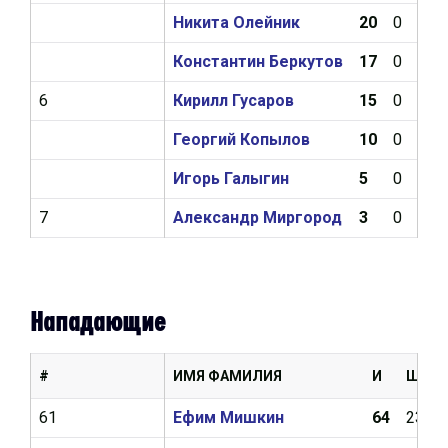
Никита Олейник
20
0
1
Константин Беркутов
17
0
3
6
Кирилл Гусаров
15
0
0
Георгий Копылов
10
0
0
Игорь Галыгин
5
0
0
7
Александр Миргород
3
0
0
Нападающие
#
ИМЯ ФАМИЛИЯ
И
Ш
61
Ефим Мишкин
64
23