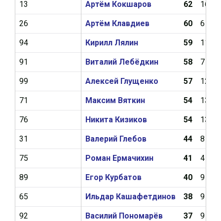
13
Артём Кокшаров
62
16
26
Артём Клавдиев
60
6
94
Кирилл Лялин
59
11
91
Виталий Лебёдкин
58
7
99
Алексей Глущенко
57
12
71
Максим Вяткин
54
13
76
Никита Кизиков
54
13
31
Валерий Глебов
44
8
75
Роман Ермачихин
41
4
89
Егор Курбатов
40
9
65
Ильдар Кашафетдинов
38
9
92
Василий Пономарёв
37
9