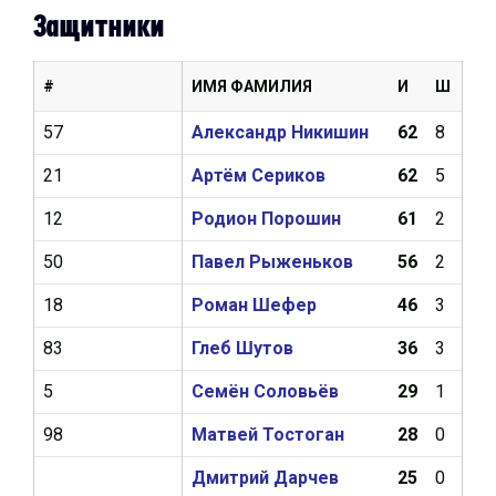
Защитники
#
ИМЯ ФАМИЛИЯ
И
Ш
А
57
Александр Никишин
62
8
17
21
Артём Сериков
62
5
12
12
Родион Порошин
61
2
8
50
Павел Рыженьков
56
2
10
18
Роман Шефер
46
3
2
83
Глеб Шутов
36
3
13
5
Семён Соловьёв
29
1
4
98
Матвей Тостоган
28
0
2
Дмитрий Дарчев
25
0
5