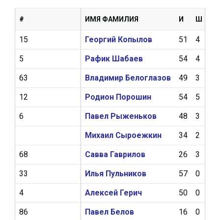
#
ИМЯ ФАМИЛИЯ
И
Ш
А
15
Георгий Копылов
51
4
11
5
Рафик Шабаев
54
4
8
63
Владимир Белоглазов
49
3
8
12
Родион Порошин
54
5
5
6
Павел Рыженьков
48
3
6
Михаил Сыроежкин
34
2
5
68
Савва Гаврилов
26
3
4
33
Илья Пульников
57
0
5
4
Алексей Герич
50
0
5
86
Павел Белов
16
0
1