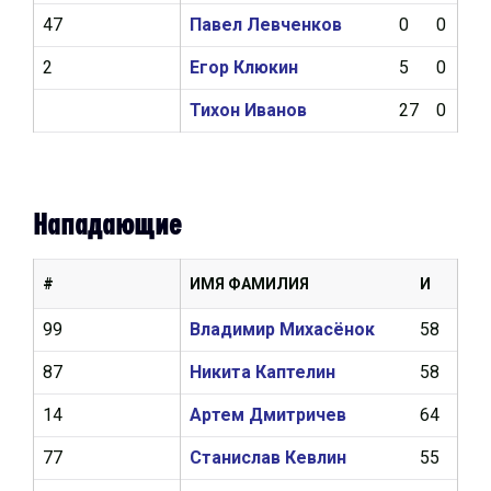
47
Павел Левченков
0
0
0
2
Егор Клюкин
5
0
0
Тихон Иванов
27
0
0
Нападающие
#
ИМЯ ФАМИЛИЯ
И
Ш
99
Владимир Михасёнок
58
18
87
Никита Каптелин
58
17
14
Артем Дмитричев
64
17
77
Станислав Кевлин
55
9