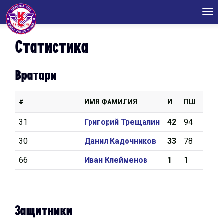
Tog
nav
Статистика
Вратари
#
ИМЯ ФАМИЛИЯ
И
ПШ
КН
31
Григорий Трещалин
42
94
2,5
30
Данил Кадочников
33
78
2,8
66
Иван Клейменов
1
1
4,5
Защитники