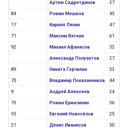
Артем Садретдинов
27
9
84
Роман Мешков
45
12
17
Кирилл Лялин
47
11
71
Максим Вяткин
61
9
92
Михаил Афанасов
32
4
Александр Полуэктов
27
9
89
Никита Горчилин
53
10
70
Владимир Показанников
44
8
9
Андрей Алексеев
24
4
75
Роман Ермачихин
36
2
55
Евгений Новосёлов
25
3
21
Денис Иванисов
50
0