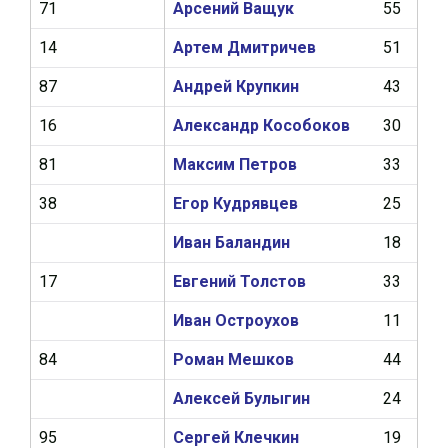
71
Арсений Ващук
55
2
14
Артем Дмитричев
51
7
87
Андрей Крупкин
43
6
16
Александр Кособоков
30
1
81
Максим Петров
33
1
38
Егор Кудрявцев
25
5
Иван Баландин
18
1
17
Евгений Толстов
33
1
Иван Остроухов
11
2
84
Роман Мешков
44
9
Алексей Булыгин
24
0
95
Сергей Клечкин
19
0