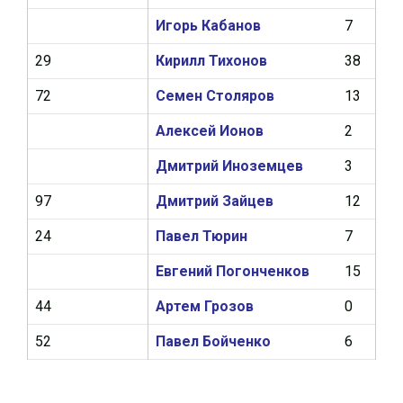
Игорь Кабанов
7
0
29
Кирилл Тихонов
38
1
72
Семен Столяров
13
0
Алексей Ионов
2
0
Дмитрий Иноземцев
3
0
97
Дмитрий Зайцев
12
1
24
Павел Тюрин
7
0
Евгений Погонченков
15
0
44
Артем Грозов
0
0
52
Павел Бойченко
6
0