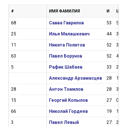
#
ИМЯ ФАМИЛИЯ
И
Ш
68
Савва Гаврилов
53
5
25
Илья Малашкевич
44
3
11
Никита Политов
52
3
63
Павел Борунов
52
4
5
Рафик Шабаев
33
2
Александр Арзамасцев
28
1
28
Антон Томилов
28
3
15
Георгий Копылов
27
0
66
Николай Гордеев
19
1
3
Павел Левый
27
2