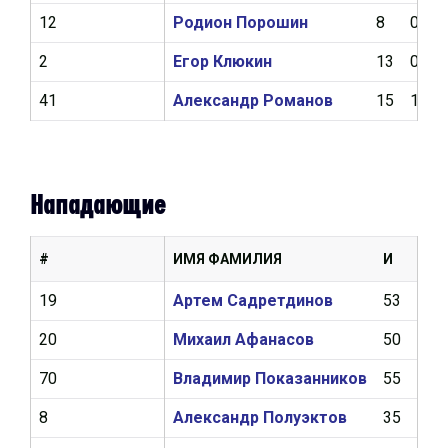
12
Родион Порошин
8
0
2
Егор Клюкин
13
0
41
Александр Романов
15
1
Нападающие
#
ИМЯ ФАМИЛИЯ
И
Ш
19
Артем Садретдинов
53
17
20
Михаил Афанасов
50
6
70
Владимир Показанников
55
5
8
Александр Полуэктов
35
18