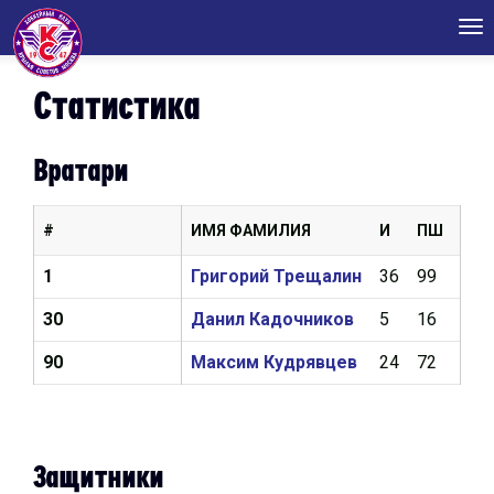
Tog
nav
Статистика
Вратари
#
ИМЯ ФАМИЛИЯ
И
ПШ
КН
1
Григорий Трещалин
36
99
3,1
30
Данил Кадочников
5
16
3,6
90
Максим Кудрявцев
24
72
3,5
Защитники