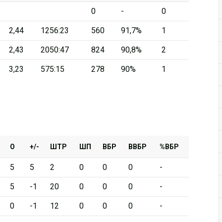
0
-
0
Дивизион Серебряный
2,44
1256:23
560
91,7%
1
АКМ-Новомосковск
2,43
2050:47
824
90,8%
2
Красноярские Рыси
3,23
575:15
278
90%
1
Ладья
Локо-76
МХК Молот
Реактор
Сибирские Cнайперы
О
+/-
ШТР
ШП
ВБР
ВВБР
%ВБР
Снежные Барсы
5
5
2
0
0
0
-
Спутник Ал
5
-1
20
0
0
0
-
Тюменский Легион
0
-1
12
0
0
0
-