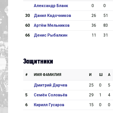
Александр Бланк
0
0
Дивизион Серебряный
30
Данил Кадочников
26
51
Академия СКА
60
Артём Мельников
36
83
АКМ-Юниор
66
Денис Рыбалкин
11
31
Амурские Тигры
Красная Машина-Юниор
Крылья Советов
Защитники
МХК Динамо-Карелия
МХК Спартак-МАХ
#
ИМЯ ФАМИЛИЯ
И
Ш
А
Сахалинские Акулы
Дмитрий Дарчев
25
0
5
СМО МХК Атлант
5
Семён Соловьёв
29
1
4
Тайфун
6
Кирилл Гусаров
15
0
0
ХК Капитан