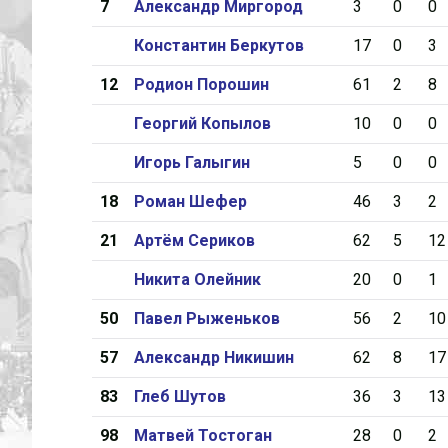
7
Александр Миргород
3
0
0
Константин Беркутов
17
0
3
12
Родион Порошин
61
2
8
Георгий Копылов
10
0
0
Игорь Галыгин
5
0
0
18
Роман Шефер
46
3
2
21
Артём Сериков
62
5
12
Никита Олейник
20
0
1
50
Павел Рыженьков
56
2
10
57
Александр Никишин
62
8
17
83
Глеб Шутов
36
3
13
98
Матвей Тостоган
28
0
2