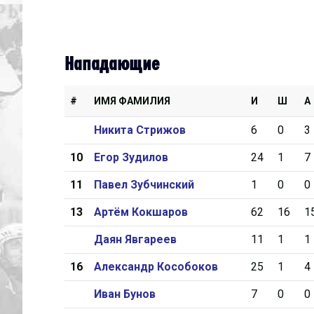
Нападающие
#
ИМЯ ФАМИЛИЯ
И
Ш
А
Никита Стрижов
6
0
3
10
Егор Зудилов
24
1
7
11
Павел Зубчинский
1
0
0
13
Артём Кокшаров
62
16
1
Даян Явгареев
11
1
1
16
Александр Кособоков
25
1
4
Иван Бунов
7
0
0