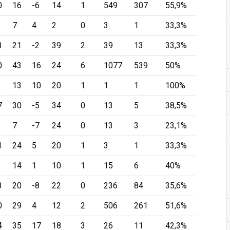
0
16
-6
14
1
549
307
55,9%
7
4
2
0
3
1
33,3%
3
21
-2
39
2
39
13
33,3%
0
43
16
24
6
1077
539
50%
13
10
20
1
1
1
100%
7
30
-5
34
0
13
5
38,5%
7
-7
24
0
13
3
23,1%
1
24
5
20
1
3
1
33,3%
14
1
10
1
15
6
40%
3
20
-8
22
0
236
84
35,6%
0
29
4
12
2
506
261
51,6%
4
35
17
18
3
26
11
42,3%