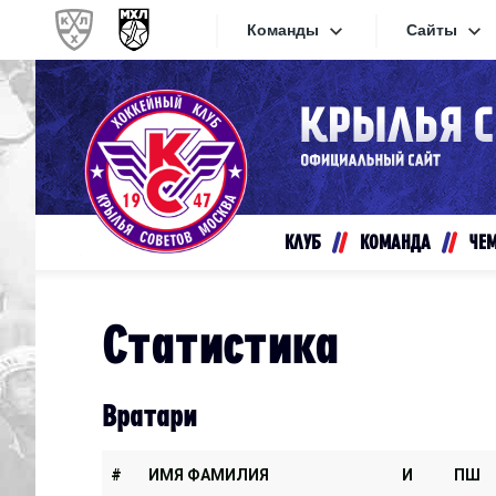
Команды
Сайты
Конференция «Запад»
Сайты
Дивизион Золотой
Академия Михайлова
Видеот
Алмаз
КЛУБ
КОМАНДА
ЧЕ
Хайлай
Динамо-Шинник
Текстов
Красная Армия
Статистика
Локо
Интерне
МХК Динамо СПб
Прилож
Вратари
МХК Динамо-М
МХК Спартак
#
ИМЯ ФАМИЛИЯ
И
ПШ
СКА-1946