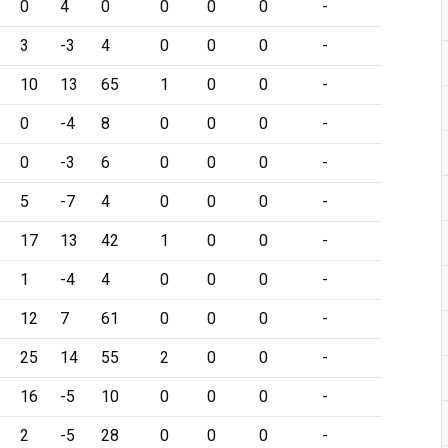
0
4
0
0
0
0
-
3
-3
4
0
0
0
-
10
13
65
1
0
0
-
0
-4
8
0
0
0
-
0
-3
6
0
0
0
-
5
-7
4
0
0
0
-
17
13
42
1
0
0
-
1
-4
4
0
0
0
-
12
7
61
0
0
0
-
25
14
55
2
0
0
-
16
-5
10
0
0
0
-
2
-5
28
0
0
0
-