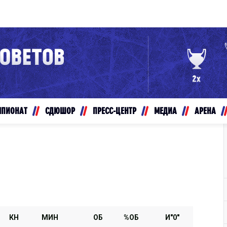
Конференция «Восток»
Дивизион Золотой
Авто
рансляции
Белые Медведи
МПИОНАТ
СДЮШОР
ПРЕСС-ЦЕНТР
МЕДИА
АРЕНА
ты
Ирбис
ые трансляции
Кузнецкие Медведи
Мамонты Югры
т-магазин
Омские Ястребы
ение МХЛ
Стальные Лисы
Толпар
КН
МИН
ОБ
%ОБ
И"0"
Чайка