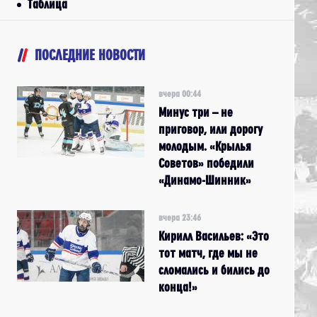
Таблица
ПОСЛЕДНИЕ НОВОСТИ
вчера 00:44
Минус три – не
приговор, или дорогу
молодым. «Крылья
Советов» победили
«Динамо-Шинник»
вчера 23:46
Кирилл Васильев: «Это
тот матч, где мы не
сломались и бились до
конца!»