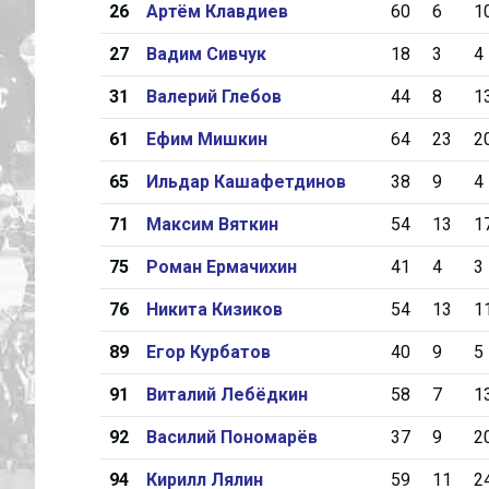
26
Артём Клавдиев
60
6
1
27
Вадим Сивчук
18
3
4
31
Валерий Глебов
44
8
1
61
Ефим Мишкин
64
23
2
65
Ильдар Кашафетдинов
38
9
4
71
Максим Вяткин
54
13
1
75
Роман Ермачихин
41
4
3
76
Никита Кизиков
54
13
1
89
Егор Курбатов
40
9
5
91
Виталий Лебёдкин
58
7
1
92
Василий Пономарёв
37
9
2
94
Кирилл Лялин
59
11
2