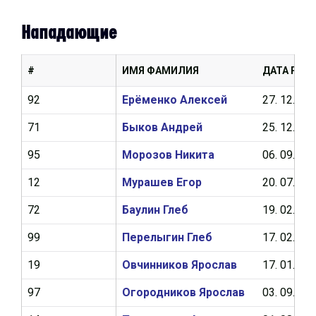
Нападающие
#
ИМЯ ФАМИЛИЯ
ДАТА РОЖ
92
Ерёменко Алексей
27. 12. 20
71
Быков Андрей
25. 12. 20
95
Морозов Никита
06. 09. 20
12
Мурашев Егор
20. 07. 20
72
Баулин Глеб
19. 02. 20
99
Перелыгин Глеб
17. 02. 20
19
Овчинников Ярослав
17. 01. 20
97
Огородников Ярослав
03. 09. 20