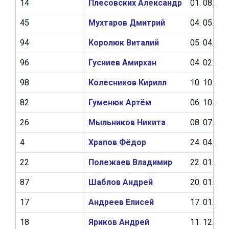
14
Плесовских Александр
01. 08. 20
45
Мухтаров Дмитрий
04. 05. 20
94
Королюк Виталий
05. 04. 20
96
Гусниев Амирхан
04. 02. 20
98
Колесников Кирилл
10. 10. 20
82
Гуменюк Артём
06. 10. 20
26
Мыльников Никита
08. 07. 20
4
Храпов Фёдор
24. 04. 20
22
Полежаев Владимир
22. 01. 20
87
Шаблов Андрей
20. 01. 20
17
Андреев Елисей
17. 01. 20
18
Яриков Андрей
11. 12. 20